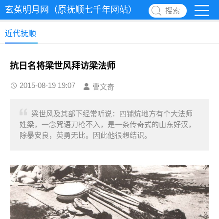
玄菟明月网（原抚顺七千年网站）
搜索
近代抚顺
抗日名将梁世风拜访梁法师
2015-08-19 19:07
曹文奇
梁世风及其部下经常听说：四铺炕地方有个大法师
姓梁，一念咒语刀枪不入，是一条传奇式的山东好汉，
除暴安良，英勇无比。因此他很想结识。