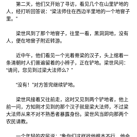
第二天，他们又开始了寻访，看见几个在山里铲地的
人，经打听回答说：“梁法师住在西边半里地的一个地窨子
里。”
梁世风到了那个地窨子，往里一看，黑洞洞地，没有
人，便在地窨子附近转游。
近中午，他们看见一个光着脊梁的汉子，头上绾着一
条清朝时人们普遍留着的小辨子，正在铲地。梁世风问：
“请问，您见到过梁大法师么？”
“没有！”对方答完继续铲地。
梁世风接着又往前走，这时又见到两个铲地者，他上
前一问，方知刚才见到的那个汉子就是梁大法师，不过梁
大法师从来不对不熟悉者暴露身份。梁世风当即向那两个
农民请教。
一个年轻的农民说：“象你们这样找他根本不行，他会