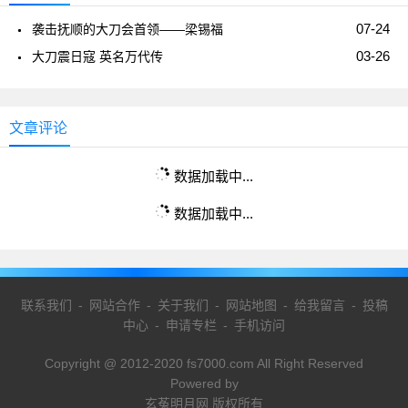
07-24
袭击抚顺的大刀会首领——梁锡福
03-26
大刀震日寇 英名万代传
文章评论
数据加载中...
数据加载中...
联系我们
-
网站合作
-
关于我们
-
网站地图
-
给我留言
-
投稿
中心
-
申请专栏
-
手机访问
Copyright @ 2012-2020 fs7000.com All Right Reserved
Powered by
玄菟明月网 版权所有