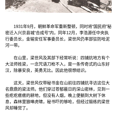
1931年9月，朝鲜革命军重新整顿，同时将“国民府”秘
密迁入兴京县城“合成号”内，同年12月，李浩源任中央执
行委员长，金输安任军事委员长，梁世风仍率部驻防哈泥
河一带。
在山里，梁世风及其部下经常听说：四铺炕地方有个
大法师姓梁，一念咒语刀枪不入，是一条传奇式的山东好
汉，除暴安良，英勇无比。因此他很想结识。
这天，梁世风仅带秘书金在山前往四铺炕寻访这位大
名鼎鼎的梁法师。他们穿过苍郁蔽日的深山密林，见到一
些疙疙瘩瘩的耕地，但没有人烟，晚上便躺到大树下休
息，森林里狼嗥虎啸，秘书吓的够呛，但经过锻练的梁世
风却睡觉了。