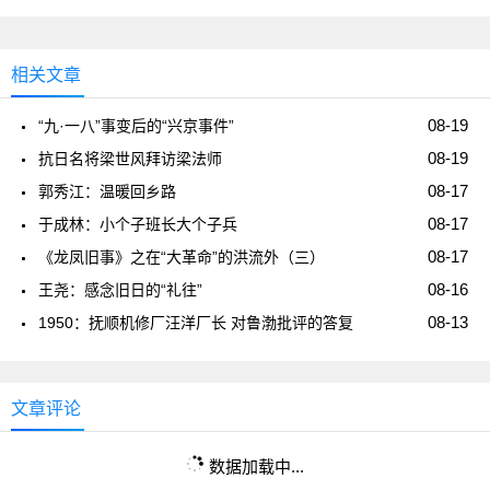
相关文章
08-19
“九·一八”事变后的“兴京事件”
08-19
抗日名将梁世风拜访梁法师
08-17
郭秀江：温暖回乡路
08-17
于成林：小个子班长大个子兵
08-17
《龙凤旧事》之在“大革命”的洪流外（三）
08-16
王尧：感念旧日的“礼往”
08-13
1950：抚顺机修厂汪洋厂长 对鲁渤批评的答复
文章评论
数据加载中...