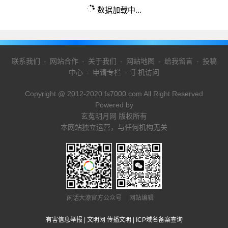
数据加载中...
联系我们
-
网站合作
-
关于我们
-
网站地图
-
给我留言
-
投稿
中心
-
申请专栏
-
手机访问
Copyright @ 2012-2020 fs7000.com All Right Reserved
Powered by
玄菟明月网 版权所有
本网站独立运营，与任何机构无关
闲话大潦官方公众号 网站编辑
有害信息举报
|
文明网 传播文明
|
ICP域名备案查询