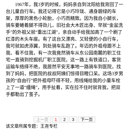
1967年，我3岁的时候，妈妈亲自到沈阳给我背回了一
台儿童自行车。我还记得它是小巧玲珑、通身碧绿的车
架，厚厚的黑色小轮胎，小巧而精致。因为我自小腿长，
骑车要蜷着腿不得劲儿，旧社会大木匠出身、早就“金盆洗
手”的外祖父就“重出江湖”，亲自动手给我加高了一个刷了
红漆的木头车座。有了这台又漂亮、又轻便的小自行车，
我可就如虎添翼，到处骑车乱跑了。年迈的外祖母跟不上
我、看不住我，有一次我竟然骑车从东公园南麓的职工住
宅一直骑到挖掘机厂职工医院，这一路上有铁道口，客货
运输车络绎不绝，我居然平安无事地一路骑车到医院，找
到了妈妈，把医院的叔叔阿姨们惊得目瞪口呆。这场3岁男
孩的“自由行”把外祖母吓得不轻，用线绳给我的小童车栓
上了一道“缰绳”，用手扯着，实在拉不住时就背我，把双
手都勒出了茧子。
上一页
1
2
3
下一页
该文章所属专题：
王尧专栏