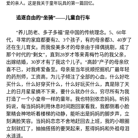
爱的亲人。这是我关于童年玩具的第一篇回忆。
追逐自由的“坐骑”——儿童自行车
“养儿防老、多子多福”是中国的传统理念。5、60年
代，寻常的家庭都要有2、3个孩子，有的母亲都3、40岁了
还在生儿育女。而我俊美多才的母亲由于择偶挑剔，成了
那个时代的“剩女”，直到28岁才等来青梅竹马的我父亲，
出嫁结婚，30岁才有了我这个儿子。“高龄”产子的母亲欣
喜不已，对我疼爱备至。母亲是当年抚顺挖掘机厂最年轻
的药剂师，工资高，为儿子倾注了全部的心血，什么好吃
买什么，什么好穿买什么，什么好玩买什么，真是除了天
上的日月星星摘不下来，要什么就办什么，穷尽所有为我
打造了一个小皇帝一样的童年。我也特别依恋妈妈。听妈
妈说，每当妈妈利用休息时间跑回家看我，我都侧着小脸
聚精会神地听着楼梯的动静，能听出是妈妈的脚步声，立
刻满脸笑容。当妈妈恋恋不舍地赶回去上班，我的小眼圈
立刻就红了，抽抽搭搭的要哭起来，惹得妈妈和外祖母泪
水涟涟。