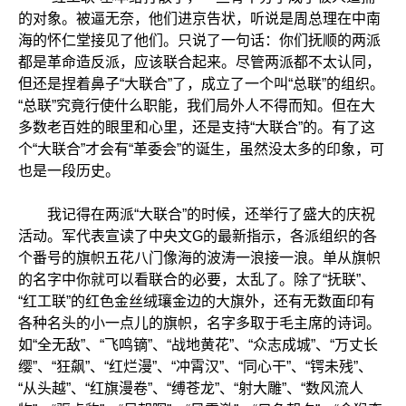
的对象。被逼无奈，他们进京告状，听说是周总理在中南
海的怀仁堂接见了他们。只说了一句话：你们抚顺的两派
都是革命造反派，应该联合起来。尽管两派都不太认同，
但还是捏着鼻子“大联合”了，成立了一个叫“总联”的组织。
“总联”究竟行使什么职能，我们局外人不得而知。但在大
多数老百姓的眼里和心里，还是支持“大联合”的。有了这
个“大联合”才会有“革委会”的诞生，虽然没太多的印象，可
也是一段历史。
我记得在两派“大联合”的时候，还举行了盛大的庆祝
活动。军代表宣读了中央文G的最新指示，各派组织的各
个番号的旗帜五花八门像海的波涛一浪接一浪。单从旗帜
的名字中你就可以看联合的必要，太乱了。除了“抚联”、
“红工联”的红色金丝绒瓖金边的大旗外，还有无数面印有
各种名头的小一点儿的旗帜，名字多取于毛主席的诗词。
如“全无敌”、“飞鸣镝”、“战地黄花”、“众志成城”、“万丈长
缨”、“狂飙”、“红烂漫”、“冲霄汉”、“同心干”、“锷未残”、
“从头越”、“红旗漫卷”、“缚苍龙”、“射大雕”、“数风流人