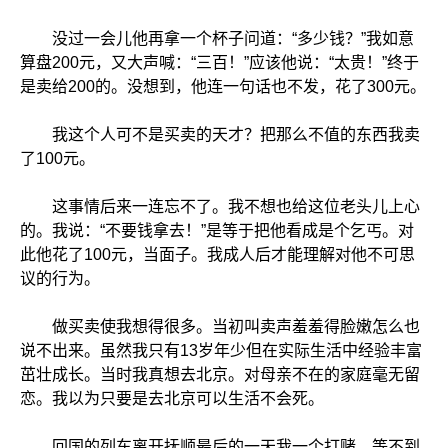
没过一会儿他再拿一个杯子问道：“多少钱？”我如意
算盘200元，又大声喊：“三百！”应该他说：“太贵！”终于
是卖给200的。没想到，他连一句话也不发，花了300元。
我这个人可不是买卖的天才？把那么不值的东西我卖
了100元。
这事情后来一连忘不了。我不想也给这位老头儿上心
的。我说：“不要钱拿去！”是等于把他看成是个乞丐。对
此他花了100元，当面子。我成人后才能理解对他不可思
议的行为。
做买卖使我想得很多。当初叫卖声羞羞得脸嫩怎么也
说不出来。虽然我只有13岁年少但在实际生活中经验丰富
茁壮成长。当时我真想去北京。对母亲不在的家庭毫无留
恋。我以为只要是去北京可以生活不会死。
回国的列车离开抚顺最后的一天我一个打赌。等不到