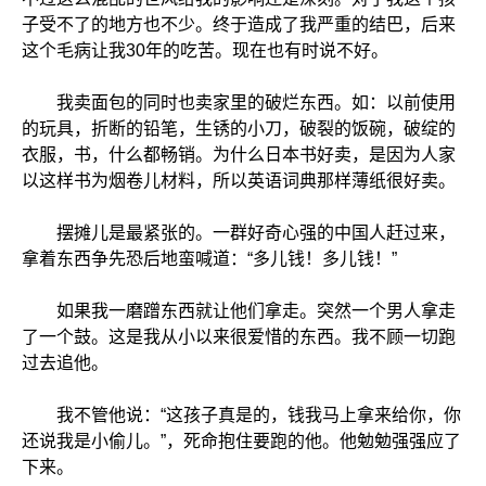
子受不了的地方也不少。终于造成了我严重的结巴，后来
这个毛病让我30年的吃苦。现在也有时说不好。
我卖面包的同时也卖家里的破烂东西。如：以前使用
的玩具，折断的铅笔，生锈的小刀，破裂的饭碗，破绽的
衣服，书，什么都畅销。为什么日本书好卖，是因为人家
以这样书为烟卷儿材料，所以英语词典那样薄纸很好卖。
摆摊儿是最紧张的。一群好奇心强的中国人赶过来，
拿着东西争先恐后地蛮喊道：“多儿钱！多儿钱！”
如果我一磨蹭东西就让他们拿走。突然一个男人拿走
了一个鼓。这是我从小以来很爱惜的东西。我不顾一切跑
过去追他。
我不管他说：“这孩子真是的，钱我马上拿来给你，你
还说我是小偷儿。”，死命抱住要跑的他。他勉勉强强应了
下来。