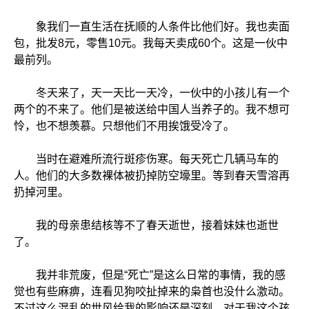
象我们一直生活在抚顺的人条件比他们好。我也卖面
包，批发8元，零售10元。我每天卖成60个。这是一伙中
最前列。
冬天来了，天一天比一天冷，一伙中的小孩儿有一个
两个的不来了。他们是被送给中国人当养子的。我不想可
怜，也不想羡慕。只想他们不用挨饿受冷了。
当时在避难所流行斑疹伤寒。每天死亡几辆马车的
人。他们的大多数裸体被扔掉防空壕里。等到春天雪溶再
扔掉河里。
我的母亲患结核等不了春天逝世，接着妹妹也逝世
了。
我并非荒废，但是“死亡”是这么日常的事情，我的感
觉也有些麻痹，连看见狗咬扯掉来的枭首也没什么激动。
不过这么混乱的世风给我的影响还是深刻。对于我这个孩