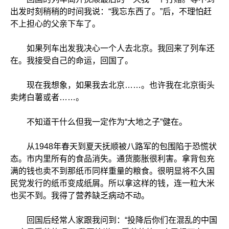
出发时刻稍稍的时间我说：“我忘东西了。”后，不理怕赶
不上担心的父亲下车了。
如果列车出发我决心一个人去北京。我回来了列车还
在。我接受自己的命运，回国了。
现在我想象，如果我去北京……。也许我在北京街头
卖烤白薯或者……。
不知道干什么但我一定作为“大地之子”健在。
从1948年春天到夏天抚顺被八路军的包围陷于恐慌状
态。市内里所有的食品消失。通货膨胀很利害。拿背包充
满的钱也卖不到那纸币同样重量的粮食。很明显将不久国
民党发行的纸币变成纸屑。所以拿这样的钱，连一粒大米
也买不到。我得了营养缺乏病动不动。
回国后经常人家跟我问到：“投降后你们在混乱的中国