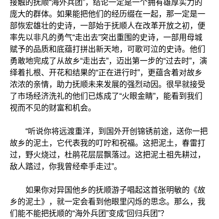
接触的抚顺“海外兵团”，结论一定是一个拥有雄厚实力的
庞大的群体。如果能把他们的经历缀在一起，那一定是一
部恢宏雄壮的史诗，一部始于抚顺人在改革开放之初，便
率先以非凡的勇气“走出去”突出重围的史诗，一部用母城
赋予的品质和底蕴打拼出新天地，可歌可泣的史诗。他们
勇敢地完成了从故乡“走出去”，迈出第一步的“过去时”，演
绎着扎根、开花和结果的“正在进行时”，更蕴含着对故乡
浓浓的亲情，助力抚顺未来发展的强烈动因。很早就接受
了市场经济洗礼的他们已炼成了“火眼金睛”，能看到我们
视而不见的财富和机会。
“听说你将远渡重洋，到国外开创锦锈前途，送你一把
故乡的泥土，它代表我的叮咛和祝福。这把泥土，春雷打
过，野火烧过，杜鹃花层层飘落过。这把泥土祖先耕过，
敌人踏过，你我曾经牵手走过”。
如果你对异国他乡的抚顺游子唱起这首张明敏的《故
乡的泥土》，就一定会看到他眼里闪烁的思念。那么，我
们能不能把抚顺的“海外兵团”变成“回归兵团”？