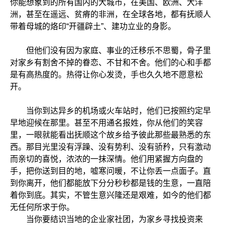
你能想象到的所有国内的大城市，在美国、欧洲、大洋
洲，甚至在遥远、贫瘠的非洲，在全球各地，都有抚顺人
带着母城的烙印“开疆辟土”、建功立业的身影。
但他们没有因为家庭、事业的迁移乐不思蜀，骨子里
对家乡有割舍不掉的眷恋、不甘和不舍。他们的心和手都
是有高热度的。热得让你心发烫，手也久久地不愿意松
开。
当你到达异乡的机场或火车站时，他们已按照约定早
早地迎候在那里。甚至不用通名报姓，你从他们的笑容
里，一眼就能看出抚顺这个故乡给予彼此那些最熟悉的东
西。那目光里没有浮躁、没有势利、没有骄矜，只有激动
而亲切的喜悦，浓浓的一抹深情。他们用紧握方向盘的
手，把你送到目的地，嘘寒问暖，不让你丢一点面子。直
到你离开，他们都能放下分分秒秒都是钱的生意，一直陪
着你到底。其实，不管生意兴隆还是艰难，如今的他们都
无任何所求于你。
当你要结识当地的企业家社团，为家乡寻找投资来