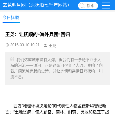
玄菟明月网（原抚顺七千年网站）
搜索
今日抚顺
王尧：让抚顺的“海外兵团”回归
2016-03-10 10:21
王尧
我们这座城市没有大海，但我们有一条绝不亚于大
海的河流——浑河，正是这条河孕育了人流、奏响了向
着广阔流域奔腾的史诗，并让乡情和亲情日鸣夜响，川
流不息。
西方“地理环境决定论”的代表性人物孟德斯鸠曾经断
言：“土地贫瘠，使人勤奋、简朴、耐劳、勇敢和适宜于战