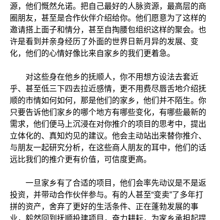
源，他们慨然允诺。把自己最好的人脉资源，最高层的商
圈朋友，甚至是合作伙伴介绍给你。他们愿意为了这样的
邀请搭上面子和情分，甚至自掏腰包组织这样的聚会。也
许是看到并亲身经历了外面的世界日新月异的发展、变
化，他们的心情好像比来自家乡的我们更着急。
对这些身在他乡的抚顺人，你不用想方设法去套近
乎、甚至低三下四去拉近感情，更不用费尽唇舌地介绍抚
顺的市情如何如何，那是他们的家乡，他们并不陌生。你
只要告诉他们家乡的哪个地方有哪些变化，有哪些最新的
需求，他们便马上沉浸在对你推介的项目的思考中，提出
立体化的、真知灼见的建议。他会主动站出来替你推介、
与朋友一起研究分析，在这些商人朋友的耳中，他们的话
远比我们的推介更有价值，可信度更高。
一旦家乡有了合适的项目，他们会率先动议是不是返
投资，并带动合作伙伴参与。有的人甚至“变卖”了多年打
拼的资产，舍弃了更好的生活条件、正在蓬勃发展的事
业，毅然回到抚顺投建项目，奋力耕耘，为家乡承担起提