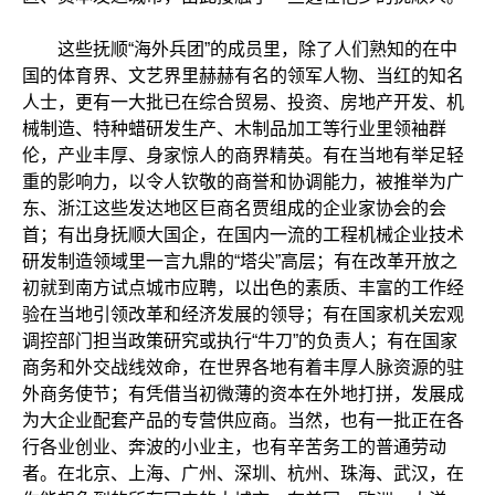
这些抚顺“海外兵团”的成员里，除了人们熟知的在中
国的体育界、文艺界里赫赫有名的领军人物、当红的知名
人士，更有一大批已在综合贸易、投资、房地产开发、机
械制造、特种蜡研发生产、木制品加工等行业里领袖群
伦，产业丰厚、身家惊人的商界精英。有在当地有举足轻
重的影响力，以令人钦敬的商誉和协调能力，被推举为广
东、浙江这些发达地区巨商名贾组成的企业家协会的会
首；有出身抚顺大国企，在国内一流的工程机械企业技术
研发制造领域里一言九鼎的“塔尖”高层；有在改革开放之
初就到南方试点城市应聘，以出色的素质、丰富的工作经
验在当地引领改革和经济发展的领导；有在国家机关宏观
调控部门担当政策研究或执行“牛刀”的负责人；有在国家
商务和外交战线效命，在世界各地有着丰厚人脉资源的驻
外商务使节；有凭借当初微薄的资本在外地打拼，发展成
为大企业配套产品的专营供应商。当然，也有一批正在各
行各业创业、奔波的小业主，也有辛苦务工的普通劳动
者。在北京、上海、广州、深圳、杭州、珠海、武汉，在