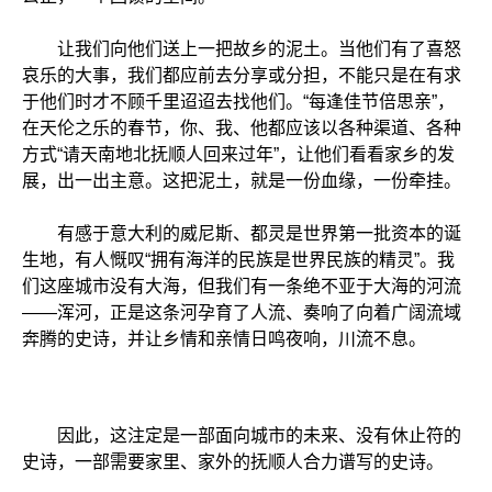
让我们向他们送上一把故乡的泥土。当他们有了喜怒
哀乐的大事，我们都应前去分享或分担，不能只是在有求
于他们时才不顾千里迢迢去找他们。“每逢佳节倍思亲”，
在天伦之乐的春节，你、我、他都应该以各种渠道、各种
方式“请天南地北抚顺人回来过年”，让他们看看家乡的发
展，出一出主意。这把泥土，就是一份血缘，一份牵挂。
有感于意大利的威尼斯、都灵是世界第一批资本的诞
生地，有人慨叹“拥有海洋的民族是世界民族的精灵”。我
们这座城市没有大海，但我们有一条绝不亚于大海的河流
——浑河，正是这条河孕育了人流、奏响了向着广阔流域
奔腾的史诗，并让乡情和亲情日鸣夜响，川流不息。
因此，这注定是一部面向城市的未来、没有休止符的
史诗，一部需要家里、家外的抚顺人合力谱写的史诗。