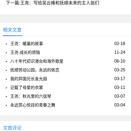
下一篇:
王尧：写给吴云峰和抚顺未来的主人翁们
相关文章
02-18
王尧：暖巢的故事
11-24
王尧:成长的烦恼
06-10
八十年代初识港台和海外歌星
03-25
抚顺劳动公园，永远的依恋
03-17
我的异国兄长金允喆
03-11
记载了母爱的衣裳
03-07
王尧：秋光里的六弦琴
03-04
永远赏心悦目的青春之舞
文章评论