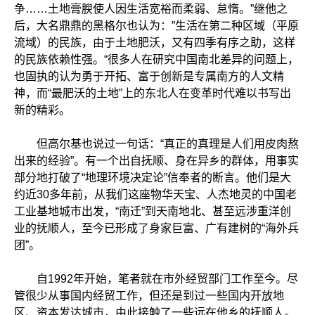
争……土地膏腴使人因生活宽裕而柔弱、怠惰。”继他之
后，大名鼎鼎的黑格尔也认为：”生活在第二种区域（平原
流域）的民族，由于土地肥沃，又有四季有序之助，这样
的民族依赖性强。“很多人在研究中国南北差异的问题上，
也固执的认为勇于开拓、富于创新是专属南方的人文精
神，而“最肥沃的土地”上的东北人在变革时代难以书写出
新的精彩。
但高尔基也说过一句话：“真正的真理是人们用皮肉熬
出来的经验”。有一个出自抚顺、身在异乡的群体，用事实
部分地打破了“地理环境决定论”信奉者的断言。他们是大
约近30多年前，从我们这座物华天宝、人杰地灵的中国老
工业基地城市出发，“南迁”到天南地北、甚至远涉重洋创
业的抚顺人，至今已形成了身家巨富、广有建树的“海外兵
团”。
自1992年开始，笔者就在市外经贸部门工作至今。尽
管很少从事国内经贸工作，但还是到过一些国内开放地
区、资本发达城市，由此接触了一些远在他乡的抚顺人。