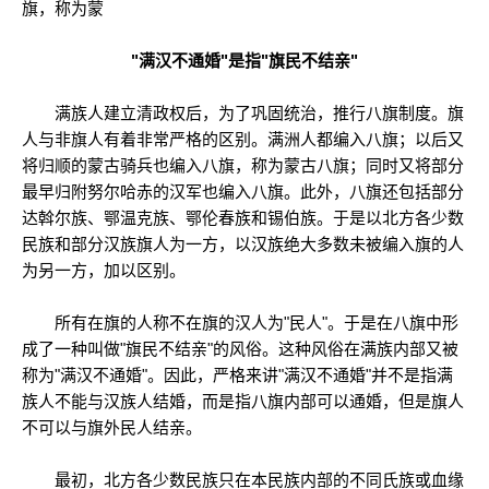
旗，称为蒙
"满汉不通婚"是指"旗民不结亲"
满族人建立清政权后，为了巩固统治，推行八旗制度。旗
人与非旗人有着非常严格的区别。满洲人都编入八旗；以后又
将归顺的蒙古骑兵也编入八旗，称为蒙古八旗；同时又将部分
最早归附努尔哈赤的汉军也编入八旗。此外，八旗还包括部分
达斡尔族、鄂温克族、鄂伦春族和锡伯族。于是以北方各少数
民族和部分汉族旗人为一方，以汉族绝大多数未被编入旗的人
为另一方，加以区别。
所有在旗的人称不在旗的汉人为"民人"。于是在八旗中形
成了一种叫做"旗民不结亲"的风俗。这种风俗在满族内部又被
称为"满汉不通婚"。因此，严格来讲"满汉不通婚"并不是指满
族人不能与汉族人结婚，而是指八旗内部可以通婚，但是旗人
不可以与旗外民人结亲。
最初，北方各少数民族只在本民族内部的不同氏族或血缘