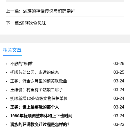
上一篇:
满族的神话传说与鸦鹊崇拜
下一篇:
满族饮食风味
相关文章
03-26
不散的“雁群”
03-25
抚顺劳动公园，永远的依恋
03-24
王尧：流金岁月里的前苏联歌曲
03-24
王维俊：村里有个姑娘二珍子
03-24
抚顺新増12处省级文物保护单位
03-24
王尧：世上最疼我的那个人
03-24
1980年抚顺调整串休和上下班时间
03-23
满族的萨满教变迁过程是怎样的？