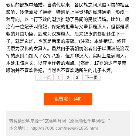
较远的部族中通婚。自清代以来，各民族之间风俗习惯的相互
影响，逐渐波及了通婚。特别是上层贵族的民族通婚，形成一
种导向，以上行下效的潮流推动了民间的民族通婚。比如，顺
治有一位妃子叫佟妃，佟妃的祖辈与父辈都是汉人，但都是清
朝的开国功臣，后成为汉族旗人。后来15岁的佟妃还生下一
子，就是玄烨，也就是后来的康熙。(注释：本处错误。佟佳
氏原为汉化的女真人。虽然由于清朝统治者出于以满洲统治汉
军的原则而加入了汉军八旗，但并非汉人，实际上是满洲人。
本处未该原文，以尊重作者的观点。)然而，17岁的少年皇帝
顺治并不喜欢佟妃，当然也不喜欢她所生的儿子玄烨。
上一页
1
2
3
下一页
很赞哦！
(
40
)
转载请说明来源于"玄菟明月网（原抚顺七千年网站）"
本文地址：
http://fs7000.com/news/?1055.html