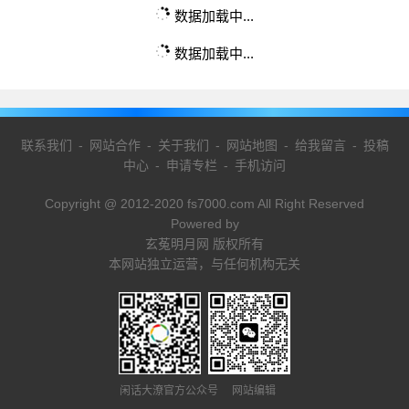
数据加载中...
数据加载中...
联系我们
-
网站合作
-
关于我们
-
网站地图
-
给我留言
-
投稿
中心
-
申请专栏
-
手机访问
Copyright @ 2012-2020 fs7000.com All Right Reserved
Powered by
玄菟明月网 版权所有
本网站独立运营，与任何机构无关
闲话大潦官方公众号 网站编辑