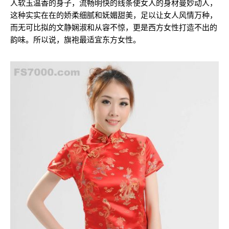
人软玉温香的身子，流畅明快的线条使女人的身材曼妙动人，
这种实实在在的娇柔细腻和妩媚甜美，足以让女人风情万种，
而无可比拟的文静娴淑和从容不惊，更是西方女性打造不出的
韵味。所以说，旗袍最适宜东方女性。