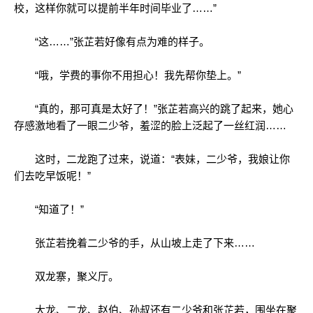
校，这样你就可以提前半年时间毕业了……”
“这……”张芷若好像有点为难的样子。
“哦，学费的事你不用担心！我先帮你垫上。”
“真的，那可真是太好了！”张芷若高兴的跳了起来，她心
存感激地看了一眼二少爷，羞涩的脸上泛起了一丝红润……
这时，二龙跑了过来，说道：“表妹，二少爷，我娘让你
们去吃早饭呢！”
“知道了！”
张芷若挽着二少爷的手，从山坡上走了下来……
双龙寨，聚义厅。
大龙、二龙、赵伯、孙叔还有二少爷和张芷若，围坐在聚