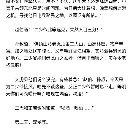
感不安！晚辈认为，用不了多久，辽东大地必定烽烟四起，小
鬼子占领东北只是时间问题。为日后大计着想，晚辈想借巡游
之机，寻找他日屯兵聚民之地，以图退有所依。”
赵伯道：“二少爷此等远见，果然入目三分！”
孙叔道：“佛顶山乃老秃顶第二大山，山高林密，物产丰
富。加之地处辽东腹地，又与朝鲜隔江相望，实乃藏兵聚民的
好地方。二少爷能洞悉此山之玄妙，涉百里而察之，实在令老
朽佩服！”
大虎见他们说个没完，有些着急：“赵伯、孙叔，今天是
为二少爷接风，咱先不谈这些，反正二少爷暂时也不走，等明
天你们可劲唠行吗？咱现在喝酒，喝酒！”
二虎和芷若也咐和道：“喝酒，喝酒……”
第二天，双龙寨。