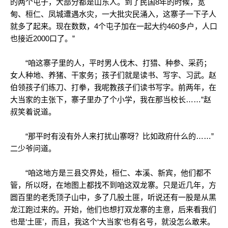
的两个屯子，大部分都是山东人。到了民国8年的时候，宽
甸、桓仁、凤城遭遇水灾，一大批灾民涌入，这寨子一下子人
就多了起来。现在数数，4个屯子加在一起大约460多户，人口
也接近2000口了。”
“咱这寨子里的人，平时男人伐木、打猎、种参、采药；
女人种地、养猪、干家务；孩子们就是读书、写字、习武。赵
伯领孩子们练刀、打拳，我呢教孩子们读书写字。前两年，在
大当家的主张下，寨子里办了个小学，我在那当校长……”赵
叔笑着说道。
“那平时有没有外人来打扰山寨呀？比如政府什么的……”
二少爷问道。
“咱这地方是三县交界处，桓仁、本溪、新宾，他们都不
管，所以呀，在地图上都找不到咱这双龙寨。只是近几年，方
圆百里的老秃顶子山中，多了几股土匪，听说还有一股是从黑
龙江跑过来的。开始，他们也想打双龙寨的主意，后来看我们
也是‘土匪’，而且，我这个‘大当家’也有名号，就没怎么敢来。