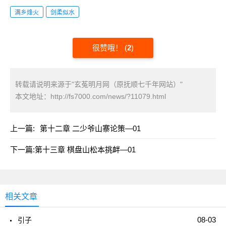
满乡烽火
剑柔似水
很赞哦！
(
2
)
转载请说明来源于"玄菟明月网（原抚顺七千年网站）"
本文地址：
http://fs7000.com/news/?11079.html
上一篇:
第十二章 二少爷山寨论策—01
下一篇:
第十三章 棋盘山松本挑衅—01
相关文章
08-03
引子