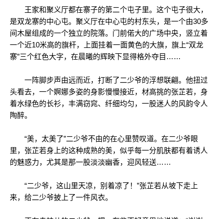
王家和聚义厅都在寨子的第二个屯子里。这个屯子很大，
是双龙寨的中心屯。聚义厅在中心屯的村东头，是一个由30多
间木屋组成的一个独立的院落。门前偌大的广场中央，竖立着
一个近10米高的旗杆，上面挂着一面黄色的大旗，旗上“双龙
寨”三个红色大字，在晨曦的辉映下显得格外夺目……
一阵脚步声由远而近，打断了二少爷的浮想联翩。他扭过
头看去，一个婀娜多姿的身影慢慢接近，材高挑的张芷若，身
着水绿色的长衫，丰满窃窕、纤细均匀，一股迷人的风韵令人
陶醉。
“美，太美了”二少爷不由的在心里赞叹道。在二少爷眼
里，张芷若身上的这种成熟的美，似乎每一分肌肤都有着诱人
的魅惑力，尤其是那一股淡淡幽香，迎风轻送……
“二少爷，这山里天凉，别着凉了！”张芷若从坡下走上
来，给二少爷披上了一件风衣。