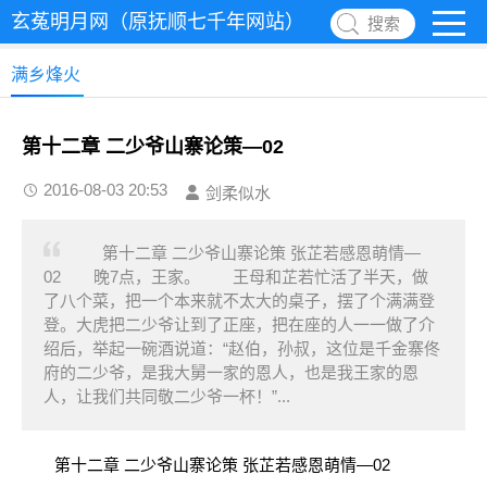
玄菟明月网（原抚顺七千年网站）
搜索
满乡烽火
第十二章 二少爷山寨论策—02
2016-08-03 20:53
剑柔似水
第十二章 二少爷山寨论策 张芷若感恩萌情—
02 晚7点，王家。 王母和芷若忙活了半天，做
了八个菜，把一个本来就不太大的桌子，摆了个满满登
登。大虎把二少爷让到了正座，把在座的人一一做了介
绍后，举起一碗酒说道：“赵伯，孙叔，这位是千金寨佟
府的二少爷，是我大舅一家的恩人，也是我王家的恩
人，让我们共同敬二少爷一杯！”...
第十二章 二少爷山寨论策 张芷若感恩萌情—02