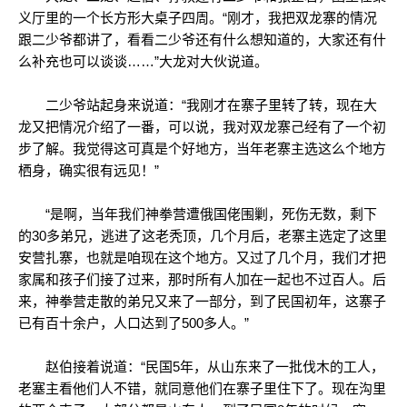
义厅里的一个长方形大桌子四周。“刚才，我把双龙寨的情况
跟二少爷都讲了，看看二少爷还有什么想知道的，大家还有什
么补充也可以谈谈……”大龙对大伙说道。
二少爷站起身来说道：“我刚才在寨子里转了转，现在大
龙又把情况介绍了一番，可以说，我对双龙寨己经有了一个初
步了解。我觉得这可真是个好地方，当年老寨主选这么个地方
栖身，确实很有远见！”
“是啊，当年我们神拳营遭俄国佬围剿，死伤无数，剩下
的30多弟兄，逃进了这老秃顶，几个月后，老寨主选定了这里
安营扎寨，也就是咱现在这个地方。又过了几个月，我们才把
家属和孩子们接了过来，那时所有人加在一起也不过百人。后
来，神拳营走散的弟兄又来了一部分，到了民国初年，这寨子
已有百十余户，人口达到了500多人。”
赵伯接着说道：“民国5年，从山东来了一批伐木的工人，
老塞主看他们人不错，就同意他们在寨子里住下了。现在沟里