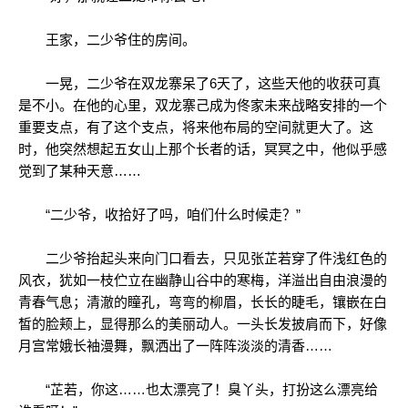
王家，二少爷住的房间。
一晃，二少爷在双龙寨呆了6天了，这些天他的收获可真
是不小。在他的心里，双龙寨己成为佟家未来战略安排的一个
重要支点，有了这个支点，将来他布局的空间就更大了。这
时，他突然想起五女山上那个长者的话，冥冥之中，他似乎感
觉到了某种天意……
“二少爷，收拾好了吗，咱们什么时候走？”
二少爷抬起头来向门口看去，只见张芷若穿了件浅红色的
风衣，犹如一枝伫立在幽静山谷中的寒梅，洋溢出自由浪漫的
青春气息；清澈的瞳孔，弯弯的柳眉，长长的睫毛，镶嵌在白
皙的脸颊上，显得那么的美丽动人。一头长发披肩而下，好像
月宫常娥长袖漫舞，飘洒出了一阵阵淡淡的清香……
“芷若，你这……也太漂亮了！臭丫头，打扮这么漂亮给