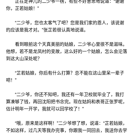
正在走神儿的二少爷一楞，有些不好意思地说道：“谢谢
你，芷若姑娘！”
“二少爷，您也太客气了吧？您是我们家的恩人，该说谢
的应该是我才对。”张芷若很认真地说道。
看到眼前这个天真美丽的姑娘，二少爷心里很不是滋味。
他想，若不是龙凤村的变故，这么好的一个姑娘，怎么会沦落
到这大山深处呢？
“芷若姑娘，你后有什么打算？总不能在这山里呆一辈子
吧！”
“二少爷，你还不知吧，我还有一年卫校就毕业了，我打
算凑够了钱，再回沈阳把书念完。现在姑妈和表哥正张罗呢，
估计明年一开学，我就可以回学校了！”
“哦，原来是这样啊！”二少爷想了想，说道：“芷若姑娘，
不如这样，过几天等我办完事，你跟我一同回去，我送你去学