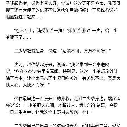
子谈起佟家，说佟老爷人好，实诚！这次要不是佟家，我哥哥
嫂子还有大侄子的仇还不知道啥年月能报呢！”王母说着说着
眼圈就红了起来……
“恩人在上，请受芷若一拜！”张芷若“扑通”一声，给二少
爷跪下了……
二少爷赶紧起身，说道：“姑娘不可，万万不可呀！”
这时，赵伯站起身来，说道：“我经常到千金寨送皮
货，‘佟府四杰’之名早有耳闻。特别是，这次二少爷巧施妙计
除了宫本，让小鬼子来了个哑巴吃黄连，有苦说不出，真是大
快人心，大快人心呀！”
坐在最里边一直没开口的孙叔，走到二少爷身边，端起酒
杯说道：“二少爷胆大心细，才智过人，堪比当年诸葛，今得
一见三生有幸，让我这个山野村夫敬您一杯！”
二少爷早己看出桌上的这俩位长者，绝非等闲之辈。现又