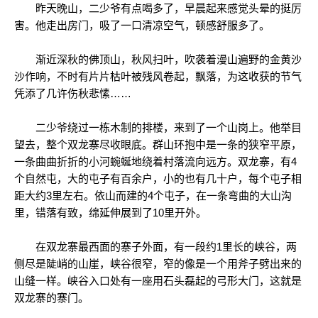
昨天晚山，二少爷有点喝多了，早晨起来感觉头晕的挺厉
害。他走出房门，吸了一口清凉空气，顿感舒服多了。
渐近深秋的佛顶山，秋风扫叶，吹袭着漫山遍野的金黄沙
沙作响，不时有片片枯叶被残风卷起，飘落，为这收获的节气
凭添了几许伤秋悲愫……
二少爷绕过一栋木制的排楼，来到了一个山岗上。他举目
望去，整个双龙寨尽收眼底。群山环抱中是一条的狭窄平原，
一条曲曲折折的小河蜿蜒地绕着村落流向远方。双龙寨，有4
个自然屯，大的屯子有百余户，小的也有几十户，每个屯子相
距大约3里左右。依山而建的4个屯子，在一条弯曲的大山沟
里，错落有致，绵延伸展到了10里开外。
在双龙寨最西面的寨子外面，有一段约1里长的峡谷，两
侧尽是陡峭的山崖，峡谷很窄，窄的像是一个用斧子劈出来的
山缝一样。峡谷入口处有一座用石头磊起的弓形大门，这就是
双龙寨的寨门。