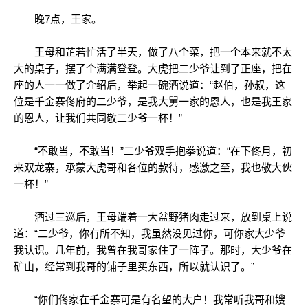
晚7点，王家。
王母和芷若忙活了半天，做了八个菜，把一个本来就不太
大的桌子，摆了个满满登登。大虎把二少爷让到了正座，把在
座的人一一做了介绍后，举起一碗酒说道：“赵伯，孙叔，这
位是千金寨佟府的二少爷，是我大舅一家的恩人，也是我王家
的恩人，让我们共同敬二少爷一杯！”
“不敢当，不敢当！”二少爷双手抱拳说道：“在下佟月，初
来双龙寨，承蒙大虎哥和各位的款待，感激之至，我也敬大伙
一杯！”
酒过三巡后，王母端着一大盆野猪肉走过来，放到桌上说
道：“二少爷，你有所不知，我虽然没见过你，可你家大少爷
我认识。几年前，我曾在我哥家住了一阵子。那时，大少爷在
矿山，经常到我哥的铺子里买东西，所以就认识了。”
“你们佟家在千金寨可是有名望的大户！我常听我哥和嫂