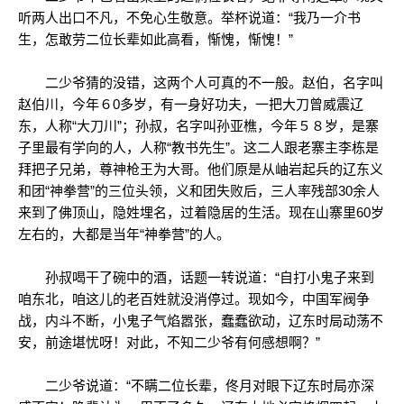
听两人出口不凡，不免心生敬意。举杯说道：“我乃一介书
生，怎敢劳二位长辈如此高看，惭愧，惭愧！”
二少爷猜的没错，这两个人可真的不一般。赵伯，名字叫
赵伯川，今年６0多岁，有一身好功夫，一把大刀曾威震辽
东，人称“大刀川”；孙叔，名字叫孙亚樵，今年５８岁，是寨
子里最有学向的人，人称“教书先生”。这二人跟老寨主李栋是
拜把子兄弟，尊神枪王为大哥。他们原是从岫岩起兵的辽东义
和团“神拳营”的三位头领，义和团失败后，三人率残部30余人
来到了佛顶山，隐姓埋名，过着隐居的生活。现在山寨里60岁
左右的，大都是当年“神拳营”的人。
孙叔喝干了碗中的酒，话题一转说道：“自打小鬼子来到
咱东北，咱这儿的老百姓就没消停过。现如今，中国军阀争
战，内斗不断，小鬼子气焰嚣张，蠢蠢欲动，辽东时局动荡不
安，前途堪忧呀！对此，不知二少爷有何感想啊？”
二少爷说道：“不瞒二位长辈，佟月对眼下辽东时局亦深