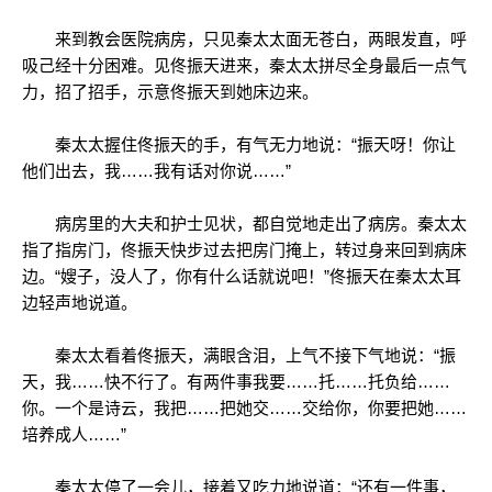
来到教会医院病房，只见秦太太面无苍白，两眼发直，呼
吸己经十分困难。见佟振天进来，秦太太拼尽全身最后一点气
力，招了招手，示意佟振天到她床边来。
秦太太握住佟振天的手，有气无力地说：“振天呀！你让
他们出去，我……我有话对你说……”
病房里的大夫和护士见状，都自觉地走出了病房。秦太太
指了指房门，佟振天快步过去把房门掩上，转过身来回到病床
边。“嫂子，没人了，你有什么话就说吧！”佟振天在秦太太耳
边轻声地说道。
秦太太看着佟振天，满眼含泪，上气不接下气地说：“振
天，我……快不行了。有两件事我要……托……托负给……
你。一个是诗云，我把……把她交……交给你，你要把她……
培养成人……”
秦太太停了一会儿，接着又吃力地说道：“还有一件事，