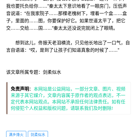
我也要托负给你……”秦太太下意识地看了一眼房门，压低声
音说道：“在我家院子……那棵老槐树下，埋着一个盒……盒
子，里面的……图，你要保护好它。如果世道太平了，把它
交……交给……国……”秦太太还没说完就闭上了眼晴。
想到这儿，佟振天老泪横流，只见他长地出了一口气，自
言自语道：“哎，是到了让孩子们知道真象的时候了……”
该文章所属专题：
剑柔似水
免责声明
：
本网站是公益网站，一部分文章、图片、视频
来源于其它媒介，文章内容属于原作者的观点表达，不一
定代表本网站观点。本网站不承担任何法律责任。如有任
何侵犯个人权益和版权问题，请联系我们及时删除!
满乡烽火
剑柔似水