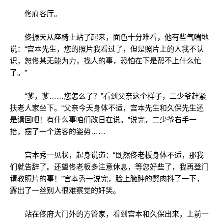
佟府客厅。
佟振天从座椅上站了起来，面色十分难看，他有些气喘地
说：“宫本先生，您的照片我看过了，但是照片上的人我不认
识，恕佟某无能为力，找人的事，恐怕在下是帮不上什么忙
了。”
“爹，爹……您怎么了？”看到父亲这个样子，二少爷赶紧
扶老人家坐下。“父亲今天身体不适，宫本先生和久保先生还
是请回吧！有什么事咱们改日在说。”说完，二少爷右手一
抬，摆了一个送客的姿势……
宫本秀一见状，起身说道：“既然佟老板身体不适，那我
们就告辞了。还望佟老板多注意休息，等您好些了，我再登门
请教照片的事！”宫本秀一说完，脸上臃肿的赘肉抖了一下，
露出了一丝别人很难察觉的奸笑。
站在佟府大门外的方管家，看到宫本和久保出来，上前一