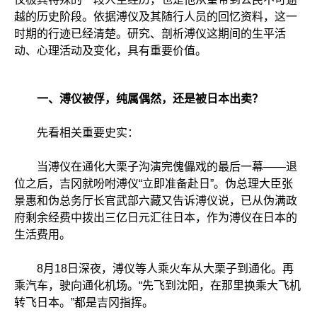
越的历史阶段。依据溥仪及其随行人员的回忆资料，这一
时期的行迹已经清楚。研究、剖析溥仪这期间的生平活
动、心理活动及变化，具有重要价值。
一、溥仪被俘，纯属偶然，还是被日本出卖？
先看相关重要史实：
当溥仪在通化大栗子沟演完傀儡戏的最后一幕——退
位之后，吉冈就吩咐溥仪“立即准备赴日”。伪总理大臣张
景惠和伪总务厅长官武部六藏又告诉溥仪说，已从伪满政
府剩余经费中拨出三亿日元汇往日本，作为溥仪在日本的
生活费用。
8月18日深夜，溥仪等人乘火车从大栗子到通化。再
乘汽车，驶向通化机场。“先飞到沈阳，在那里换乘大飞机
转飞日本。”都是吉冈指挥。