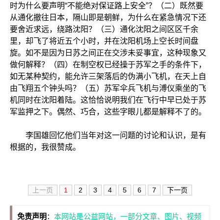
时为什么要声明“不能绝对保证路上安全”？（二）既然要
从通化撤往日本，隔山即是朝鲜，为什么在紧急情况下还
要舍近求远，绕路沈阳？（三）通化沈阳之间区区千余
里，却飞了将近五个小时，并在沈阳机场上空长时间盘
旋。如不是因为日苏之间正在交涉未妥事宜，这种现象又
做何解释？（四）在制空权已经操于苏军之手的条件下，
如无某种契约，能允许三架落后的伪满小飞机，在天上自
由飞翔五个钟头吗？（五）苏军伞兵飞机与溥仪乘坐的飞
机同时在沈阳着陆。这恰恰说明我们在飞行中早已处于苏
军监押之下。偶然、巧合，这些字眼儿都是解释不了的。
李国雄回忆他们当年对这一问题的讨论和认识，是有
根据的，我很赞成。
上一页
1
2
3
4
5
6
7
下一页
免责声明
：
本网站是公益网站，一部分文章、图片、视频