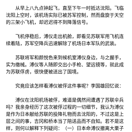
从早上八九点钟起飞，直至下午一时抵达沈阳。飞临
沈阳上空时，该机场实际已被苏军控制，然而盘旋于天空
的三架小飞机，却迟迟得不到降落信号。
飞机停稳后，溥仪走出机舱，即看见苏联军用飞机连
续着陆，苏军空降兵迅速解除了机场日本军队的武装。
苏联将军和颜悦色来到候机室溥仪身边，与之握手，
实为缴械。溥仪等人随即交出小手枪、望远镜等，就此成
为苏联俘虏，很快便被送出了国境。
究竟应该怎样看溥仪被俘这件事呢？李国雄回忆说：
溥仪在沈阳机场被俘，难道是偶然间遭遇了苏联伞兵
吗？我亲身经历了这次被俘过程的一切细节，我认为溥仪
是作为日本献给苏联的投降礼物而去沈阳的，不过这是上
层之间的事，吉冈和桥本当了陪送品而不自知。若不是这
样，则何以解释下列疑问：（一）日本命溥仪撤离大栗子