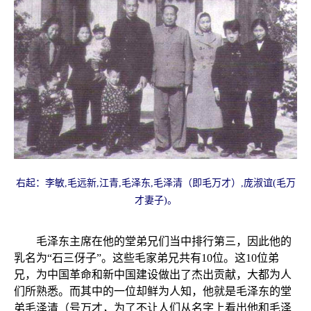
右起：李敏,毛远新,江青,毛泽东,毛泽清（即毛万才）,庞淑谊(毛万
才妻子)。
毛泽东主席在他的堂弟兄们当中排行第三，因此他的
乳名为“石三伢子”。这些毛家弟兄共有10位。这10位弟
兄，为中国革命和新中国建设做出了杰出贡献，大都为人
们所熟悉。而其中的一位却鲜为人知，他就是毛泽东的堂
弟毛泽清（号万才，为了不让人们从名字上看出他和毛泽