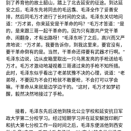
别了养育他的故土韶山，踏上了北去延安的征途。到达延
安之后，毛泽东先将同去的毛远翥、毛泽全作了妥善安
排，然后同毛万才进行了长时间的交谈。毛泽东关切地问
道：“万才弟，你来延安是干革命的吗？“毛万才答道：“是
的，是来跟三哥一起干革命的。因为只有跟共产党干革
命、闹翻身，才有出路呀！”毛泽东听了之后，高兴而又严
肃地说：“万才弟，我要告诉你，到我这里来，要官没有，
要干革命倒有的是。当然，干革命还得要有武器才行啊。”
毛泽东边说，边从皮箱里取出一只乌黑发亮的手枪送给毛
万才。毛万才激动地凝视着三哥递过来的手枪不知所措。
此时，毛泽东似乎看出了老弟犹豫不决的心理，说道：“老
弟呀，不要因为不会打枪就不敢要枪，不会打可以学会
嘛。干革命从来就是边学边干的。”这时，毛万才如梦初
醒，毅然决然地接过了手枪。
接着，毛泽东先后送他到陕北公立学校和延安抗日军
政大学第二分校学习。经过短期学习并在延安解放印刷厂
和抗大第七分校工作一段时间之后，毛泽东便派他到西安