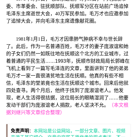
委、市革委会、驻抚顺部队、抚顺军分区在站前广场追悼
毛泽东主席逝世大会，40万军民参加。毛万才也应邀参加
了追悼大会，并向毛泽东主席遗像献花圈。
1981年1月1日，
毛万才
因患肺气肿病不幸与世长辞
了。
此后，作为一名普通百姓，毛万才的妻子庞淑谊和她
的子女们仍然一如既往地在抚顺这个北方的工业城市，过
着普通的平民生活……1993年，抚顺市财政局局长郭峰在
飞机上看到了一篇写毛泽连的文章，里面讲到了他的弟弟
毛万才一家一直很清贫地生活在抚顺。他真的有些不相
信，毛泽东的堂弟竟也生活在抚顺这个城市。回来后他就
四处查寻。两个月后，他终于找到了庞淑谊老人。他发
现，老人生活得很拮据，这位局长的眼睛湿润了……他要
发动干部们为庞淑谊老人捐款，老人坚决不允。
（本文根
据刘继兴等文章综合整理）
免责声明
：
本网站是公益网站，一部分文章、图片、视频