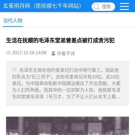
玄菟明月网（原抚顺七千年网站）
搜索
当代人物
生活在抚顺的毛泽东堂弟曾差点被打成贪污犯
2017-12-16 14:08
作者不详
毛泽东主席在他的堂弟兄们当中排行第三，因此他
的乳名为“石三伢子”。这些毛家弟兄共有10位。这10位
弟兄，为中国革命和新中国建设做出了杰出贡献，大都
为人们所熟悉。而其中的一位却鲜为人知，他就是毛泽
东的堂弟毛泽清（号万才，为了不让人们从名字上看...