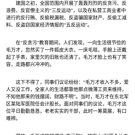
建国之初，全国范围内开展了轰轰烈烈的反贪污、反
浪费、反官僚主义的“三反运动”，以及在私营工商业者中
进行的反行贿、反偷税漏税、反盗骗国家财产、反偷工减
料、反盗窃国家经济情报的“五反运动”。
在“反贪污”教育期间，人们发现，一向生活很节俭的
毛万才，忽然买了一件狐皮大衣，一床毛毯，手腕上还戴
起了手表，家里欠的旧账也还清了。毛万才脸上也有了笑
容，走路都兴冲冲的。
这下不得了，同事们议论纷纷：“毛万才收入不多，爱
人又没工作，全家人的生活都靠他那点微薄工资来维持，
不知他那来的钱摆阔，财路不明”。当时，毛万才在东北军
区某陆军医院任会计股长。面对同事们的议论，毛万才这
位平日勤勤恳恳，老老实实的干部，此时一筹莫展，有口
难辨。