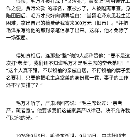
很快，毛万才被打成了“贪污犯”，被安上“利用会计工
作之便，贪污公款”的罪名，家被抄了，人被隔离审查。身
陷囹圄后，毛万才只好向领导坦白：“堂哥毛泽东见我生活
困难，拿出自己的稿费给我寄来300万元（旧币）。”并把
毛泽东写给他的那封亲笔信拿了出来。这样，他才免除了
一场冤屈。
得知真相后，连那些“整”他的人都称赞他：“要不是这
次打‘老虎’，我们还不知道毛万才是毛主席的堂老弟哩！”
“这个人真不错，不以领袖的亲戚自居，不打领袖的牌子要
名要利，只要他把毛主席堂弟的身份露一露，妻子的工作
还不早安排了？”
毛万才听了，严肃地回答说：“毛主席说过：‘亲者
严，疏者宽’。他要求我们这些家属严以律己，决不允许我
们沾他的光。”
1976年9月9日，毛泽东逝世。9月18日，中共抚顺市