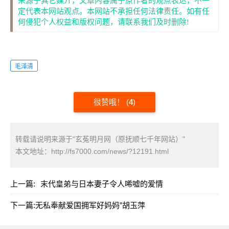
来源于其它媒介，文章内容属于原作者的观点表达，不一
定代表本网站观点。本网站不承担任何法律责任。如有任
何侵犯个人权益和版权问题，请联系我们及时删除!
毛泽清
很赞哦！
(
4
)
转载请说明来源于"玄菟明月网（原抚顺七千年网站）"
本文地址：
http://fs7000.com/news/?12191.html
上一篇:
末代皇弟与日本妻子令人唏嘘的爱情
下一篇:
无私奉献爱国拥军好妈妈”胡玉萍