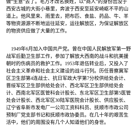
做“生意”去了。毛万才改名换姓，以“商人”的身份出没于
西安古城的大街小巷里，奔波于西安至延安崎岖不平的山
道上。他风里来、雨里去，把布匹、食盐、药品、牛、羊
等物资源源不断地运往延安，运往解放区，为保证解放区
的物资供应做了大量的工作。
1949年6月加入中国共产党。曾在中国人民解放军第一野
战军后勤卫生部工作，参加了解放大西南的战斗和抗美援
朝时的伤病员的救护工作。1953年退伍转业后，又投入了
社会主义革命和社会主义建设的战斗行列。历任晋察冀军
区卫生部第4连战士、抗日军政大学第7分校供给处会计、
晋绥军区卫生部供给处会计、西北军区卫生部供给处会
计、西南北军区医管科会计股长、东北军区卫生部第5医管
处会计股长、西北军区30陆军医院会计股长、供应股长、
辽宁省阜新市发电厂一公司工资科科员、抚顺市市政公司
预制厂党支部书记和抚顺市政协委员。在几十年的艰苦生
活中，他们的周围没有几个人知道他们的身世。