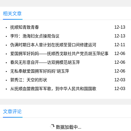
相关文章
12-13
抚顺知青致青春
12-13
李玲：渤海妇女贞操观刍议
12-11
伪满时期日本人曾计划在抚顺至营口间修建运河
12-06
爱国拥军好妈妈——抚顺西戈联社共产党员胡玉萍纪事
12-06
春风无形意自开——访双拥模范胡玉萍
12-06
无私奉献爱国拥军好妈妈”胡玉萍
12-03
郭秀江：天空的形状
12-03
从抚顺血盟救国军军歌，到中华人民共和国国歌
文章评论
数据加载中...