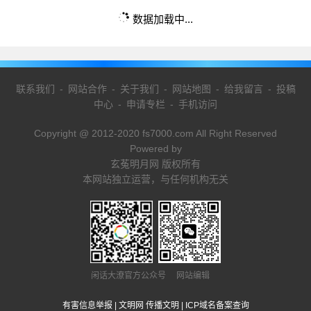
数据加载中...
联系我们
-
网站合作
-
关于我们
-
网站地图
-
给我留言
-
投稿
中心
-
申请专栏
-
手机访问
Copyright @ 2012-2020 fs7000.com All Right Reserved
Powered by
玄菟明月网 版权所有
本网站独立运营，与任何机构无关
闲话大潦官方公众号 网站编辑
有害信息举报
|
文明网 传播文明
|
ICP域名备案查询