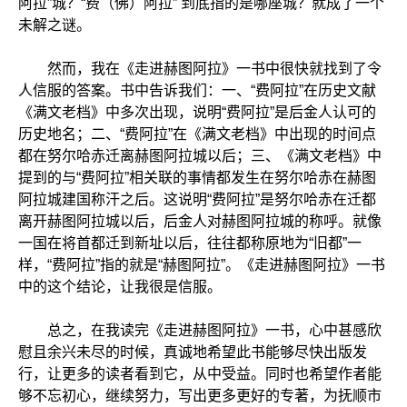
阿拉”城？“费（佛）阿拉” 到底指的是哪座城？就成了一个
未解之谜。
然而，我在《走进赫图阿拉》一书中很快就找到了令
人信服的答案。书中告诉我们：一、“费阿拉”在历史文献
《满文老档》中多次出现，说明“费阿拉”是后金人认可的
历史地名；二、“费阿拉”在《满文老档》中出现的时间点
都在努尔哈赤迁离赫图阿拉城以后；三、《满文老档》中
提到的与“费阿拉”相关联的事情都发生在努尔哈赤在赫图
阿拉城建国称汗之后。这说明“费阿拉”是努尔哈赤在迁都
离开赫图阿拉城以后，后金人对赫图阿拉城的称呼。就像
一国在将首都迁到新址以后，往往都称原地为“旧都”一
样，“费阿拉”指的就是“赫图阿拉”。《走进赫图阿拉》一书
中的这个结论，让我很是信服。
总之，在我读完《走进赫图阿拉》一书，心中甚感欣
慰且余兴未尽的时候，真诚地希望此书能够尽快出版发
行，让更多的读者看到它，从中受益。同时也希望作者能
够不忘初心，继续努力，写出更多更好的专著，为抚顺市