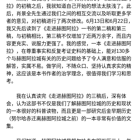
拉》的初稿之后，我就知道自己开始的想法太肤浅了。此
后，肖景全先生通过我们之间的相互交流以及听取更多学
者的意见，对初稿进行了两次修改。6月13日和6月22日，
我又先后读到了《走进赫图阿拉》一书的第二稿和第三
稿，与初稿相比，第三稿不仅增加了近两万余字，而且内
容更充实、说服力更强了。我的感觉，一本《走进赫图阿
拉》，在尊重事实和反复考证史料的基础上，能对130多
个与赫图阿拉城有关的历史问题给予了令人满意和信服的
解答，实属不易。做学问，不随众口、坚持认真求实的精
神，这应该是本书作者的治学理念，很值得我们学习和思
考。
我在认真读完《走进赫图阿拉》的三稿后，深有体
会，认为这部书不仅是我们了解赫图阿拉城的历史和现状
的一本很好的科普读物，而且更是一部研究后金早期历史
（努尔哈赤迁离赫图阿拉城之前）的一本非常有价值的文
集。