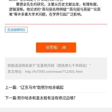
曹德全先生的研究，主要从历史文献出发，有理有据，
逻辑清晰。他论述的“高句丽名称辨疑”“高句丽与高丽”“论高
夷”等许多重大学术问题，在学界引起广泛影响。
走进赫图阿拉
很赞哦！
(
0
)
转载请说明来源于"玄菟明月网（原抚顺七千年网站）"
本文地址：
http://fs7000.com/news/?12401.html
上一篇:
“辽东马市”助努尔哈赤崛起
下一篇:
努尔哈赤和皇太极有没有修过边墙？