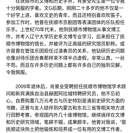
在抚顺市的文博和历史学界，肖景全先生是一位令我
十分佩服的学者。文G后期，刚刚二十多岁的他不仅是一
个好学上进、喜欢文史的青年，而且还特别喜欢吹笛子。
参加工作时，他曾在抚顺市京剧团等表演团体的乐队担任
乐手。上世纪70年代末，他到抚顺市博物馆从事文博工
作，并考入辽宁大学历史系文博专业学习，后来担任了抚
顺市博物馆的馆长，并被评为正高级的研究馆员职称。或
许是曾在管弦乐团担任过演奏员的关系，他钻研历史问题
也像对待乐团合奏那样来不得半点虚假，非常认真，一丝
不苟。而且在许多历史问题上都有许多自己的独到见解，
令我佩服。
2009年退休后，肖景全受聘担任抚顺市博物馆学术顾
问和新宾满族自治县赫图阿拉城特聘研究员，他不忘初
心，自费购置几万元考古与历史特别是清前史研究方面的
书籍，还曾与友人结伴到内蒙古和东北三省等相关地方进
行田野考察，参观国内外几十座博物馆，继续徜徉在文博
和历史研究领域，笔耕不辍，成果颇丰。他曾对我说，“是
抚顺这块热土把他锻炼和培养成一位有用的文博工作者，