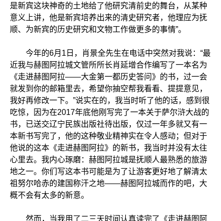
是新宾这块神奇的土地给了他研究清前史的舞台，从某种
意义上讲，他是新宾培养出来的清史研究者，他理应为抚
顺、为新宾的历史研究和文物工作做更多的事情”。
今年的6月1日，肖景全先生在电话中突然对我说：“最
近我与赫图阿拉城文管所所长肖延增合作编写了一本名为
《走进赫图阿拉——大金第一都历史答问》的书，过一会
就发到你的邮箱里去，希望你抽空帮我看看、提提意见，
我好再修改一下。”说实在的，我当时听了他的话，感到很
吃惊，因为在2017年底他刚写完了一本关于萨尔浒大战的
书，已送交辽宁民族出版社待出版，仅过一年多就又有一
本新书写完了，他的这种敬业精神实在令人感动；但对于
他说的这本《走进赫图阿拉》的新书，我当时并没有太往
心里去。我内心琢磨：赫图阿拉城是抚顺人最熟悉的旅游
地之一。你们写这本书可能是为了让游客更好地了解清太
祖努尔哈赤的建国称汗之地——赫图阿拉城而作的吧，大
概不会有太多的新意。
然而，当我用了二三天时间认真读完了《走进赫图阿