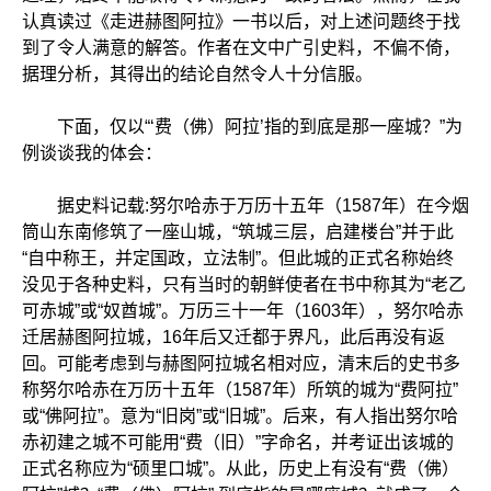
认真读过《走进赫图阿拉》一书以后，对上述问题终于找
到了令人满意的解答。作者在文中广引史料，不偏不倚，
据理分析，其得出的结论自然令人十分信服。
下面，仅以“‘费（佛）阿拉’指的到底是那一座城？”为
例谈谈我的体会：
据史料记载:努尔哈赤于万历十五年（1587年）在今烟
筒山东南修筑了一座山城，“筑城三层，启建楼台”并于此
“自中称王，并定国政，立法制”。但此城的正式名称始终
没见于各种史料，只有当时的朝鲜使者在书中称其为“老乙
可赤城”或“奴酋城”。万历三十一年（1603年），努尔哈赤
迁居赫图阿拉城，16年后又迁都于界凡，此后再没有返
回。可能考虑到与赫图阿拉城名相对应，清末后的史书多
称努尔哈赤在万历十五年（1587年）所筑的城为“费阿拉”
或“佛阿拉”。意为“旧岗”或“旧城”。后来，有人指出努尔哈
赤初建之城不可能用“费（旧）”字命名，并考证出该城的
正式名称应为“硕里口城”。从此，历史上有没有“费（佛）