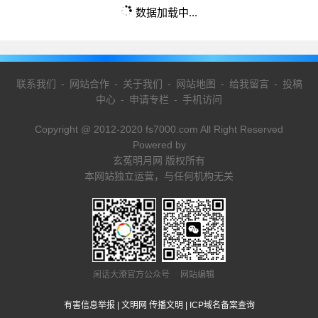
数据加载中...
联系我们
-
网站合作
-
关于我们
-
网站地图
-
给我留言
-
投稿
中心
-
申请专栏
-
手机访问
Copyright @ 2012-2020 fs7000.com All Right Reserved
Powered by
玄菟明月网 版权所有
本网站独立运营，与任何机构无关
闲话大潦官方公众号 网站编辑
有害信息举报
|
文明网 传播文明
|
ICP域名备案查询