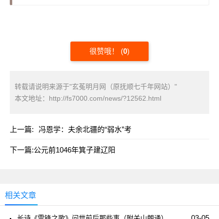
很赞哦！
(
0
)
转载请说明来源于"玄菟明月网（原抚顺七千年网站）"
本文地址：
http://fs7000.com/news/?12562.html
上一篇:
冯恩学：夫余北疆的“弱水”考
下一篇:
公元前1046年箕子建辽阳
相关文章
03-05
长诗《雷锋之歌》问世前后那些事（附关山朗诵）