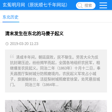
玄菟明月网（原抚顺七千年网站）
搜索
东北历史
清末发生在东北的马傻子起义
2019-03-20 11:23
清咸丰年间，朝廷腐败，民不聊生。劳苦大众为反
抗封建压迫，纷纷揭竿而起，全国各地组织农民军，相
继爆发农民起义。同治二年（1863年）十月十二日，奉
天昌图厅梨树城分防照磨境内，农民起义军攻占小城
子，旋据榆树台，活捉梨树城照磨官徐棠，处死悬挂城
门。 同治三年（1864年...