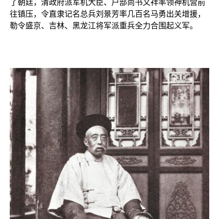
了朝廷，清政府派军机大臣、户部尚书文祥率领神机营前
往镇压，令直隶记名总兵刘景芳率几百名马勇出关增援，
勒令盛京、吉林、黑龙江将军派重兵全力合围起义军。