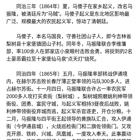
同治三年（1864年）夏，马傻子在家乡起义，改名马
振隆，被清廷斥为“马贼”。马傻子起义是东北地区影响最
广泛、规模最大的农民起义军，惊动了清朝廷。
马傻子，本名马国良，守善社团山子人，即今吉林省
梨树县十家堡镇团山子村。同年冬，马振隆联合李维藩
部，率100余人在郭家店小泉眼村击败会勇，将捉到的2名
土豪恶霸拉至十家堡仙马泉“点天灯”烧死。
同治四年（1865年）五月，马振隆率部转战伊通境
内，在赫尔苏击败长春厅薄正堂率领的马队300多人，进
占赫尔苏街。十一月四日，马振隆联合许占一率农民军
2000多人攻打买卖街（梨树城）。梨树城照磨姚利绅带领
衙役、团勇、富民守城，与起义军相持3昼夜后战败，姚
利绅带领衙役弃城而逃，起义军杀官逐吏，开仓分粮。十
二月，马振隆与四平街王起领导的黄旗队汇合，攻入伊通
街（今伊通县城），火烧巡检衙门和二旗佐领衙门。又攻
克开原、铁岭、兴城、凤凰城，一度攻入奉天。此事震动