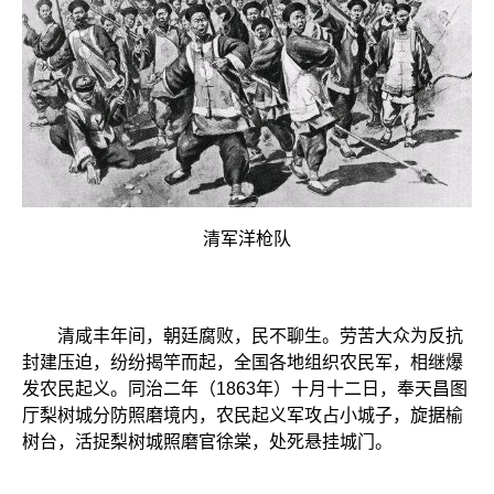
清军洋枪队
清咸丰年间，朝廷腐败，民不聊生。劳苦大众为反抗
封建压迫，纷纷揭竿而起，全国各地组织农民军，相继爆
发农民起义。同治二年（1863年）十月十二日，奉天昌图
厅梨树城分防照磨境内，农民起义军攻占小城子，旋据榆
树台，活捉梨树城照磨官徐棠，处死悬挂城门。