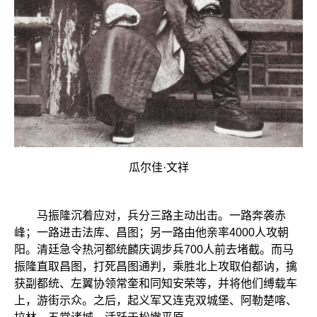
瓜尔佳·文祥
马振隆沉着应对，兵分三路主动出击。一路奔袭赤
峰；一路进击法库、昌图；另一路由他亲率4000人攻朝
阳。清廷急令热河都统麟庆调步兵700人前去堵截。而马
振隆直取昌图，打死昌图通判，乘胜北上攻取伯都讷，擒
获副都统、左翼协领常奎和同知安荣等，并将他们缚载车
上，游街示众。之后，起义军又连克双城堡、阿勒楚喀、