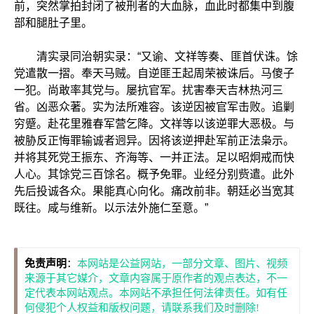
前，突然掌拍封闭了被刑者的大血脉，血此时都集中到腹
部和腿肚子里。
清实录同治朝实录：“又谕、文祥等奏、匪首伏诛。馀
党遣散一摺。奉天马贼。自逆匪王起周荣被诛后。马傻子
一犯。尚敢率其党与。屡抗官军。扰害奉天吉林热河三
省。凶恶众著。实为法所难容。该逆因被官军击败。追剿
穷蹙。赴花里雅春军营乞降。文祥等以该逆罪大恶极。与
被胁反正悔罪输诚者迥异。因将该逆押赴军前正法枭示。
并将其死党王振东、齐海等、一并正法。足以昭炯戒而快
人心。其馀党三百馀名。概予免罪。业经分别赀遣。此外
先后投诚各众。果能真心向化。痛改前非。朝廷必当宽其
既往。咸与维新。以示法外施仁至意。”
免责声明
：
本网站是公益网站，一部分文章、图片、视频
来源于其它媒介，文章内容属于原作者的观点表达，不一
定代表本网站观点。本网站不承担任何法律责任。如有任
何侵犯个人权益和版权问题，请联系我们及时删除!