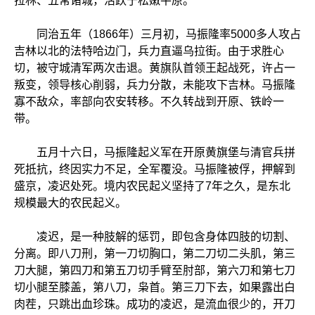
拉林、五常诸城，活跃于松嫩平原。
同治五年（1866年）三月初，马振隆率5000多人攻占
吉林以北的法特哈边门，兵力直逼乌拉街。由于求胜心
切，被守城清军两次击退。黄旗队首领王起战死，许占一
叛变，领导核心削弱，兵力分散，未能攻下吉林。马振隆
寡不敌众，率部向农安转移。不久转战到开原、铁岭一
带。
五月十六日，马振隆起义军在开原黄旗堡与清官兵拼
死抵抗，终因实力不足，全军覆没。马振隆被俘，押解到
盛京，凌迟处死。境内农民起义坚持了7年之久，是东北
规模最大的农民起义。
凌迟，是一种肢解的惩罚，即包含身体四肢的切割、
分离。即八刀刑，第一刀切胸口，第二刀切二头肌，第三
刀大腿，第四刀和第五刀切手臂至肘部，第六刀和第七刀
切小腿至膝盖，第八刀，枭首。第三刀下去，如果露出白
肉茬，只跳出血珍珠。成功的凌迟，是流血很少的，开刀