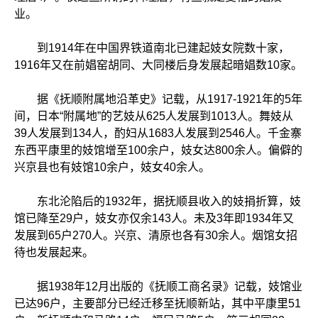
业。
到1914年在中国界铁道南北已建起妓女院数十家，
1916年又在前娼窑胡同、大同楼后身发展起暗娼数10家。
据《抚顺附属地沿革史》记载，从1917-1921年的5年
间，日本“附属地”的艺妓从625人发展到1013人。舞妓从
39人发展到134人，酌妇从1683人发展到2546人。千金寨
东西平康里的妓馆增至100余户，妓女达800余人。偏僻的
兴京县也有妓馆10余户，妓女40余人。
东北沦陷后的1932年，据抚顺县收入的妓捐折算，妓
馆已降至29户，妓女亦仅余143人。未及3年即1934年又
发展到65户270人。兴京、清原也各有30余人。烟馆女招
待也发展起来。
据1938年12月出版的《抚顺工商名录》记载，妓馆业
已达96户，主要部分已经迁移至抚顺新站，其中平康里51