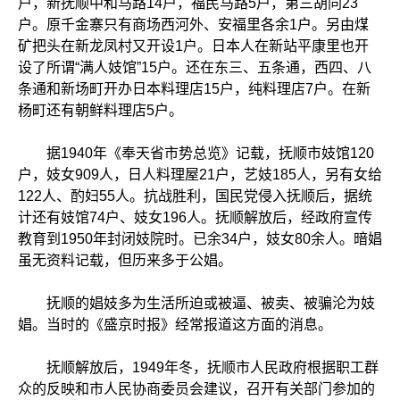
户，新抚顺中和马路14户，福民马路5户，第三胡同23
户。原千金寨只有商场西河外、安福里各余1户。另由煤
矿把头在新龙凤村又开设1户。日本人在新站平康里也开
设了所谓“满人妓馆”15户。还在东三、五条通，西四、八
条通和新场町开办日本料理店15户，纯料理店7户。在新
杨町还有朝鲜料理店5户。
据1940年《奉天省市势总览》记载，抚顺市妓馆120
户，妓女909人，日人料理屋21户，艺妓185人，另有女给
122人、酌妇55人。抗战胜利，国民党侵入抚顺后，据统
计还有妓馆74户、妓女196人。抚顺解放后，经政府宣传
教育到1950年封闭妓院时。已余34户，妓女80余人。暗娼
虽无资料记载，但历来多于公娼。
抚顺的娼妓多为生活所迫或被逼、被卖、被骗沦为妓
娼。当时的《盛京时报》经常报道这方面的消息。
抚顺解放后，1949年冬，抚顺市人民政府根据职工群
众的反映和市人民协商委员会建议，召开有关部门参加的