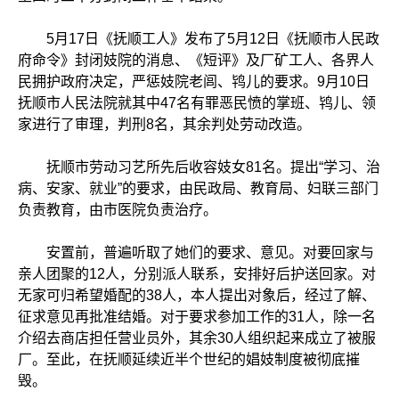
5月17日《抚顺工人》发布了5月12日《抚顺市人民政
府命令》封闭妓院的消息、《短评》及厂矿工人、各界人
民拥护政府决定，严惩妓院老闾、鸨儿的要求。9月10日
抚顺市人民法院就其中47名有罪恶民愤的掌班、鸨儿、领
家进行了审理，判刑8名，其余判处劳动改造。
抚顺市劳动习艺所先后收容妓女81名。提出“学习、治
病、安家、就业”的要求，由民政局、教育局、妇联三部门
负责教育，由市医院负责治疗。
安置前，普遍听取了她们的要求、意见。对要回家与
亲人团聚的12人，分别派人联系，安排好后护送回家。对
无家可归希望婚配的38人，本人提出对象后，经过了解、
征求意见再批准结婚。对于要求参加工作的31人，除一名
介绍去商店担任营业员外，其余30人组织起来成立了被服
厂。至此，在抚顺延续近半个世纪的娼妓制度被彻底摧
毁。