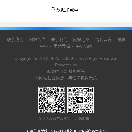
数据加载中...
联系我们
-
网站合作
-
关于我们
-
网站地图
-
给我留言
-
投稿
中心
-
申请专栏
-
手机访问
Copyright @ 2012-2020 fs7000.com All Right Reserved
Powered by
玄菟明月网 版权所有
本网站独立运营，与任何机构无关
闲话大潦官方公众号 网站编辑
有害信息举报
|
文明网 传播文明
|
ICP域名备案查询