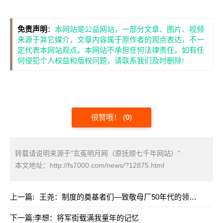
免责声明
：
本网站是公益网站，一部分文章、图片、视频
来源于其它媒介，文章内容属于原作者的观点表达，不一
定代表本网站观点。本网站不承担任何法律责任。如有任
何侵犯个人权益和版权问题，请联系我们及时删除!
很赞哦！
(
0
)
转载请说明来源于"玄菟明月网（原抚顺七千年网站）"
本文地址：
http://fs7000.com/news/?12875.html
上一篇:
王尧：制度的奠基者们—致敬母厂50年代的领导者（上）
下一篇:
李想：将军街载满我童年的记忆