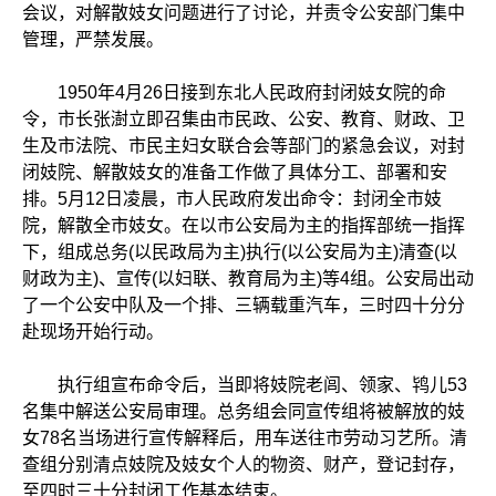
会议，对解散妓女问题进行了讨论，并责令公安部门集中
管理，严禁发展。
1950年4月26日接到东北人民政府封闭妓女院的命
令，市长张澍立即召集由市民政、公安、教育、财政、卫
生及市法院、市民主妇女联合会等部门的紧急会议，对封
闭妓院、解散妓女的准备工作做了具体分工、部署和安
排。5月12日凌晨，市人民政府发出命令：封闭全市妓
院，解散全市妓女。在以市公安局为主的指挥部统一指挥
下，组成总务(以民政局为主)执行(以公安局为主)清查(以
财政为主)、宣传(以妇联、教育局为主)等4组。公安局出动
了一个公安中队及一个排、三辆载重汽车，三时四十分分
赴现场开始行动。
执行组宣布命令后，当即将妓院老闾、领家、鸨儿53
名集中解送公安局审理。总务组会同宣传组将被解放的妓
女78名当场进行宣传解释后，用车送往市劳动习艺所。清
查组分别清点妓院及妓女个人的物资、财产，登记封存，
至四时三十分封闭工作基本结束。