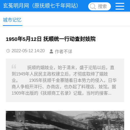
玄菟明月网（原抚顺七千年网站）
搜索
城市记忆
1950年5月12日 抚顺统一行动查封妓院
2022-05-12 14:20
作者不详
抚顺的娼妓业，始于清末，盛于沦陷以后，直
到1949年人民民主政权建立后，才彻底取缔了娼妓
业。 1905年抚顺千金寨随着日本势力的侵入，日华
商人争相开洋行、办商店，也办起了料理店、妓馆。据
1909年出版的《抚顺商工名录》记载，当时的接客...