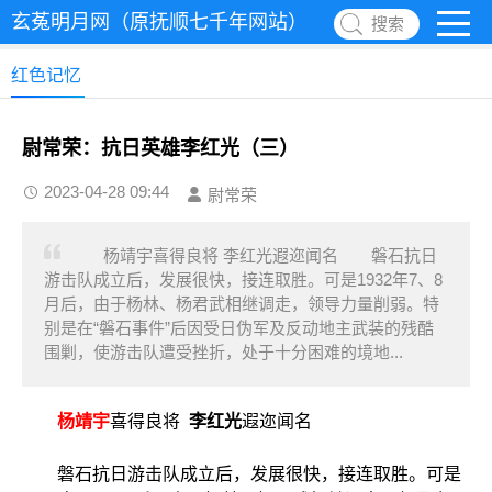
玄菟明月网（原抚顺七千年网站）
搜索
红色记忆
尉常荣：抗日英雄李红光（三）
2023-04-28 09:44
尉常荣
杨靖宇喜得良将 李红光遐迩闻名 磐石抗日
游击队成立后，发展很快，接连取胜。可是1932年7、8
月后，由于杨林、杨君武相继调走，领导力量削弱。特
别是在“磐石事件”后因受日伪军及反动地主武装的残酷
围剿，使游击队遭受挫折，处于十分困难的境地...
杨靖宇
喜得良将
李红光
遐迩闻名
磐石抗日游击队成立后，发展很快，接连取胜。可是