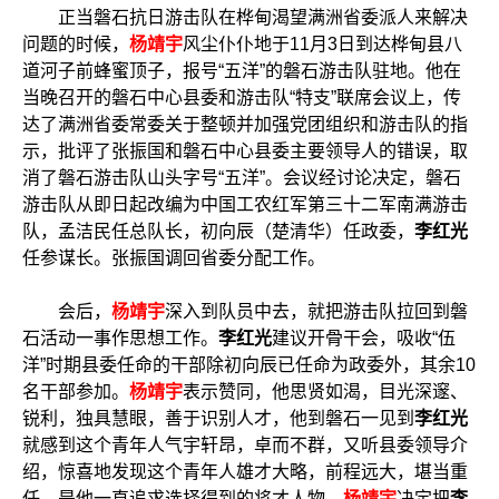
正当磐石抗日游击队在桦甸渴望满洲省委派人来解决
问题的时候，
杨靖宇
风尘仆仆地于11月3日到达桦甸县八
道河子前蜂蜜顶子，报号“五洋”的磐石游击队驻地。他在
当晚召开的磐石中心县委和游击队“特支”联席会议上，传
达了满洲省委常委关于整顿并加强党团组织和游击队的指
示，批评了张振国和磐石中心县委主要领导人的错误，取
消了磐石游击队山头字号“五洋”。会议经讨论决定，磐石
游击队从即日起改编为中国工农红军第三十二军南满游击
队，孟洁民任总队长，初向辰（楚清华）任政委，
李红光
任参谋长。张振国调回省委分配工作。
会后，
杨靖宇
深入到队员中去，就把游击队拉回到磐
石活动一事作思想工作。
李红光
建议开骨干会，吸收“伍
洋”时期县委任命的干部除初向辰已任命为政委外，其余10
名干部参加。
杨靖宇
表示赞同，他思贤如渴，目光深邃、
锐利，独具慧眼，善于识别人才，他到磐石一见到
李红光
就感到这个青年人气宇轩昂，卓而不群，又听县委领导介
绍，惊喜地发现这个青年人雄才大略，前程远大，堪当重
任，是他一直追求选择得到的将才人物。
杨靖宇
决定把
李