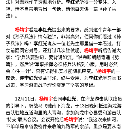
法》对磐西作了透彻地分析。
李红光
听得十分专注、入
神，情不自禁地冒出一句话，请他每天讲一篇《孙子兵
法》。
杨靖宇
看是
李红光
提出来的要求，感到这个青年干部
对《孙子兵法》情有独钟，非常高兴，便问你们看过《孙
子兵法》吗？
李红光
说从一位老先生那里借一本看过，打
仗前翻阅它对号，还打过几次胜仗呢。
杨靖宇
听后告诫大
家：“学兵法要熟记，要背诵如流。”说完即朗朗背诵《势
篇》，然后说“军事指挥必须将兵法铭刻心版，用时必然
会‘心生一计’，只有记得扎实才能随机应变。”
杨靖宇
的一
席话，使
李红光
受益非浅，终生受用，为
李红光
学习兵书
战策，学习游击战争理论奠定了坚实的基础。
12月11日，
杨靖宇
会同
李红光
，在海龙游击队联络员
的引导下，骑战马飞驰南下海龙，于13日晚间抵达海龙游
击队驻地五道沟里的大青沟，参加海龙中心县委和游击队
“特支”联席会议。会议开始后
杨靖宇
说：“我这次来柳河，
不单单是奉省委密件来收编九路军的余部，重点是要从南