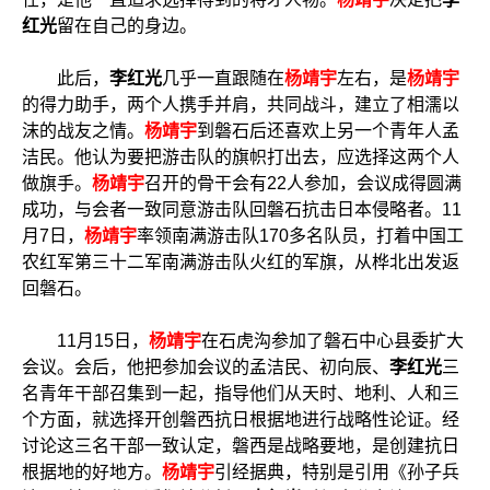
红光
留在自己的身边。
此后，
李红光
几乎一直跟随在
杨靖宇
左右，是
杨靖宇
的得力助手，两个人携手并肩，共同战斗，建立了相濡以
沫的战友之情。
杨靖宇
到磐石后还喜欢上另一个青年人孟
洁民。他认为要把游击队的旗帜打出去，应选择这两个人
做旗手。
杨靖宇
召开的骨干会有22人参加，会议成得圆满
成功，与会者一致同意游击队回磐石抗击日本侵略者。11
月7日，
杨靖宇
率领南满游击队170多名队员，打着中国工
农红军第三十二军南满游击队火红的军旗，从桦北出发返
回磐石。
11月15日，
杨靖宇
在石虎沟参加了磐石中心县委扩大
会议。会后，他把参加会议的孟洁民、初向辰、
李红光
三
名青年干部召集到一起，指导他们从天时、地利、人和三
个方面，就选择开创磐西抗日根据地进行战略性论证。经
讨论这三名干部一致认定，磐西是战略要地，是创建抗日
根据地的好地方。
杨靖宇
引经据典，特别是引用《孙子兵