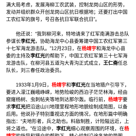
满大局考虑，发展海柳工农武装，控制龙岗山区的形势，
发动并组织群众开创龙岗山区抗日根据地；还要打出中国
工农红军的旗号，号召各抗日军联合抗日”。
他还说：“我到柳河来，特地请来了红军南满游击总队
参谋长
李红光
，协助海龙中心县委筹建中国工农红军第三
十七军海龙游击队。”12月23日，在
杨靖宇
和海龙中心县
委的主持及
李红光
的帮助下，中国工农红军第三十七军海
龙游击队，在柳河县五道沟大青沟正式成立，
王仁斋
任总
队长，刘三春任政治委员。
1933年1月9日，
杨靖宇
和
李红光
在当地猎户引导下，
要进入濛江巍峨峥嵘，地势险峻的西泊子茫茫林海，经由
窟窿杨树、虫刺帖夹等地到达那尔轰。临行前，
杨靖宇
要
求
李红光
把沿途山川地理里程地形地貌绘制成简图，以备
后用。他说孙子特别重视这方面的情况，在地形篇中明确
指出：“夫地形者，兵之助也。料敌制胜，计险隘远近，上
将之道也。”在沿途中，
李红光
细心观察周围的环境，在
杨
靖宇
的指导和猎户的帮助下，精心绘制沿途各地的简图，