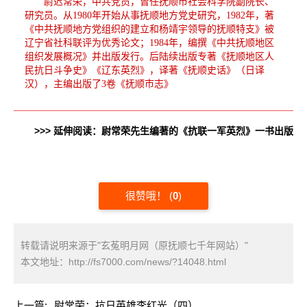
尉迟常荣，中共党员，曾任抚顺市社会科学院副院长、
研究员。从1980年开始从事抚顺地方党史研究，1982年，著
《中共抚顺地方党组织的建立和杨靖宇领导的抚顺特支》被
辽宁省社科联评为优秀论文；1984年，编撰《中共抚顺地区
组织发展概况》并出版发行。后陆续出版专著《抚顺地区人
民抗日斗争史》《辽东英烈》，译著《抚顺史话》（日译
汉），主编出版了3卷《抚顺市志》
>>> 延伸阅读：尉常荣先生编著的《抗联一军英烈》一书出版
很赞哦！
(
0
)
转载请说明来源于"玄菟明月网（原抚顺七千年网站）"
本文地址：
http://fs7000.com/news/?14048.html
上一篇:
尉常荣：抗日英雄李红光（四）