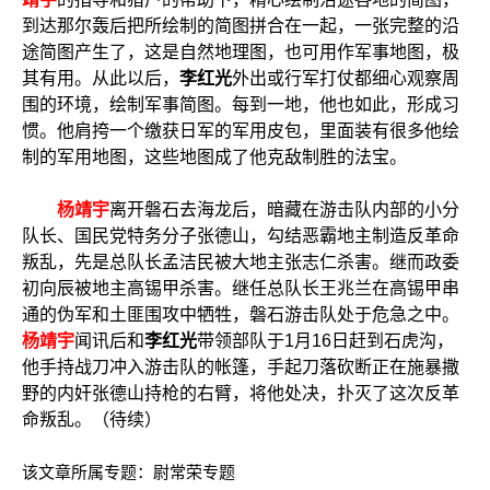
到达那尔轰后把所绘制的简图拼合在一起，一张完整的沿
途简图产生了，这是自然地理图，也可用作军事地图，极
其有用。从此以后，
李红光
外出或行军打仗都细心观察周
围的环境，绘制军事简图。每到一地，他也如此，形成习
惯。他肩挎一个缴获日军的军用皮包，里面装有很多他绘
制的军用地图，这些地图成了他克敌制胜的法宝。
杨靖宇
离开磐石去海龙后，暗藏在游击队内部的小分
队长、国民党特务分子张德山，勾结恶霸地主制造反革命
叛乱，先是总队长孟洁民被大地主张志仁杀害。继而政委
初向辰被地主高锡甲杀害。继任总队长王兆兰在高锡甲串
通的伪军和土匪围攻中牺牲，磐石游击队处于危急之中。
杨靖宇
闻讯后和
李红光
带领部队于1月16日赶到石虎沟，
他手持战刀冲入游击队的帐篷，手起刀落砍断正在施暴撒
野的内奸张德山持枪的右臂，将他处决，扑灭了这次反革
命叛乱。（待续）
该文章所属专题：
尉常荣专题