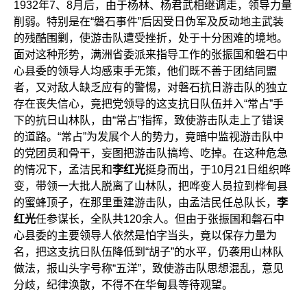
1932年7、8月后，由于杨林、杨君武相继调走，领导力量
削弱。特别是在“磐石事件”后因受日伪军及反动地主武装
的残酷围剿，使游击队遭受挫折，处于十分困难的境地。
面对这种形势，满洲省委派来指导工作的张振国和磐石中
心县委的领导人均感束手无策，他们既不善于团结同盟
者，又对敌人缺乏应有的警惕，对磐石抗日游击队的独立
存在丧失信心，竟把党领导的这支抗日队伍并入“常占”手
下的抗日山林队，由“常占”指挥，致使游击队走上了错误
的道路。“常占”为发展个人的势力，竟暗中监视游击队中
的党团员和骨干，妄图把游击队搞垮、吃掉。在这种危急
的情况下，孟洁民和
李红光
挺身而出，于10月21日组织哗
变，带领一大批人脱离了山林队，把哗变人员拉到桦甸县
的蜜蜂顶子，在那里重建游击队，由孟洁民任总队长，
李
红光
任参谋长，全队共120余人。但由于张振国和磐石中
心县委的主要领导人依然是怕字当头，竟以保存力量为
名，把这支抗日队伍降低到“胡子”的水平，仍袭用山林队
做法，报山头字号称“五洋”，致使游击队思想混乱，意见
分歧，纪律涣散，不得不在华甸县等待观望。