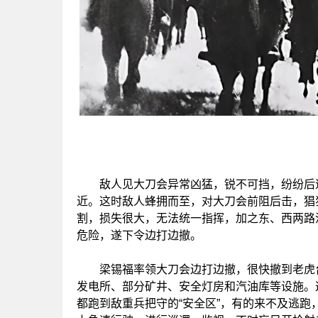
敌人见大刀会异常凶猛，锐不可挡，纷纷后退
近。这时敌人蜂拥而至，对大刀会前阻后击，猖
割，损失很大，无法统一指挥，加之东、西两路
危险，遂下令边打边撤。
梁锡福率领大刀会边打边撤，很快撤到老虎台
发电所、部分矿井、安全灯房和汽油库等设施。
都跑到敌重兵把守的“安全区”，有的来不及逃