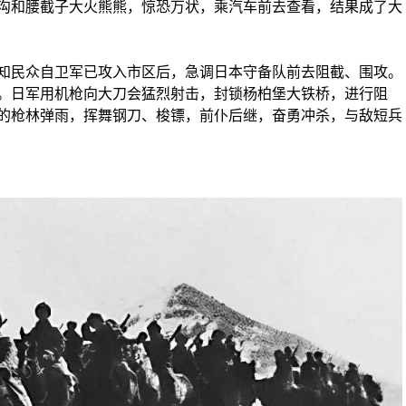
沟和腰截子大火熊熊，惊恐万状，乘汽车前去查看，结果成了大
民众自卫军已攻入市区后，急调日本守备队前去阻截、围攻。
。日军用机枪向大刀会猛烈射击，封锁杨柏堡大铁桥，进行阻
的枪林弹雨，挥舞钢刀、梭镖，前仆后继，奋勇冲杀，与敌短兵