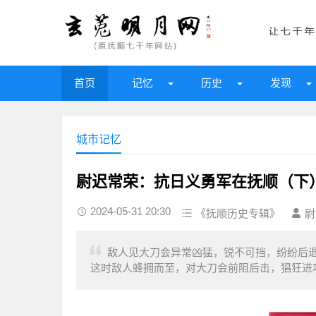
首页
记忆
历史
发现
城市记忆
尉迟常荣：抗日义勇军在抚顺（下
2024-05-31 20:30
《抚顺历史专辑》
尉
敌人见大刀会异常凶猛，锐不可挡，纷纷后
这时敌人蜂拥而至，对大刀会前阻后击，猖狂进