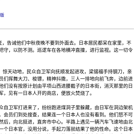
出版
证，告诫他们中秋夜晚不要到外面去。日本居民都呆在家里，不
把守，以防不测。巡逻车在各地横冲直撞，进行监视。这一切令
，惊天动地，民众自卫军向抚顺发起进攻，梁锡福手持钢刀，亲
员们挥舞大刀、梭镖，精神抖擞，三人一排地向前飞奔，边前进
他们没有按原计划由平项山西进腰截子的日本街，消灭那里的日
军，见有一日本人开的商店，便放火焚烧了。
自卫军打进来了，纷纷跑进煤洞子里躲藏，由日军在洞边架机
，会员们到处搜查，结果连一个日本人也没有看到。他们怒不可
然后，向北挺进，直奔市中心。半路上遇见一辆汽车飞速地由北
一个日本官，没用分说，手起刀落就结果了他的性命。这个日本