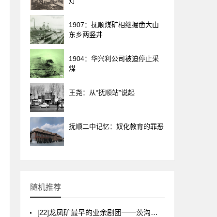
灯”
1907：抚顺煤矿相继掘凿大山
东乡两竖井
1904：华兴利公司被迫停止采
煤
王尧：从“抚顺站”说起
抚顺二中记忆：奴化教育的罪恶
随机推荐
[22]龙凤矿最早的业余剧团——茨沟业余京剧团