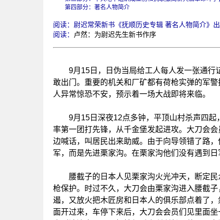
第四部分：著名人物简介
阅读：
尉迟常荣新书《抚顺历史专辑 著名人物简介》
阅读：
卢然：为尉迟先生新书作序
9月15日，日伪当局给工人每人发一张通行
敢出门。重要的机关和厂矿都有荷枪实弹的军警
人异常惊恐不安，预示着一场大战即将来临。
9月15日深夜12点多钟，平顶山村杀声四起
率第一团打先锋，从千金堡发起进攻。大刀会会
边喊话，叫居民出来助威。由于向导领错了路，
军，而是先进栗家沟。在栗家沟他们没有遇到日
腰截子的日本人见栗家沟火光冲天，断定民众
枪保护。时过不久，大刀会由栗家沟进入腰截子
遏，又放火把木匠房和日本人的俱乐部点着了，
面开过来，车停下来后，大刀会会员们见里面坐