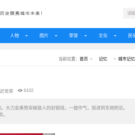
人物
图片
荣誉
文化
民
当前位置：
首页
>
记忆
>
城市记忆
）
6102
迟常荣
退。大刀会乘势突破敌人的封锁线，一鼓作气，挺进到东岗附近。
攻。