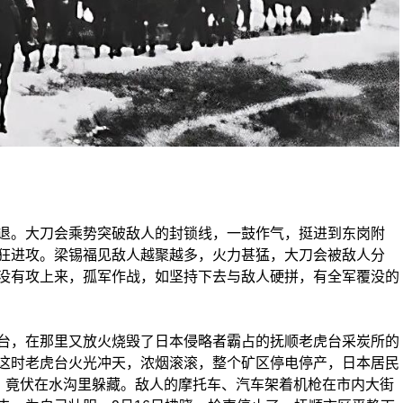
。大刀会乘势突破敌人的封锁线，一鼓作气，挺进到东岗附
狂进攻。梁锡福见敌人越聚越多，火力甚猛，大刀会被敌人分
没有攻上来，孤军作战，如坚持下去与敌人硬拼，有全军覆没的
，在那里又放火烧毁了日本侵略者霸占的抚顺老虎台采炭所的
这时老虎台火光冲天，浓烟滚滚，整个矿区停电停产，日本居民
跑，竟伏在水沟里躲藏。敌人的摩托车、汽车架着机枪在市内大街