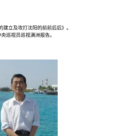
的建立及攻打沈阳的前前后后》。
中央巡视员巡视满洲报告。