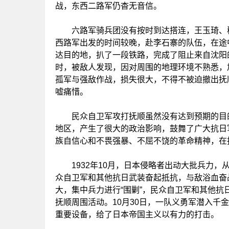
战，东西二路军仍杳无音信。
六路军骑兵团没有按时到达搭连，王玉琦、穆
西路军出发的时间较晚，赴李石寨的队伍，在途
达目的地，扒了一段铁路，完成了阻止来自沈阳
时，被敌人发现，因对周围的地理环境不熟悉，
孤军与强敌作战，损失很大，不得不被迫撤出抚
嘘痛惜。
民众自卫军攻打抚顺虽然没有达到预期的目的
地区，产生了很大的政治影响，鼓舞了广大抗日
族自信心和不畏强暴、不屈不饶的革命精神，在
1932年10月，日本侵略者出动大批兵力，
众自卫军和其他抗日武装奋起抵抗，与敌浴血奋
大，集中兵力进行“围剿”，民众自卫军和其他
抚顺周围活动。10月30日，一队义勇军潜入千
重要设备，给了日本帝国主义以有力的打击。