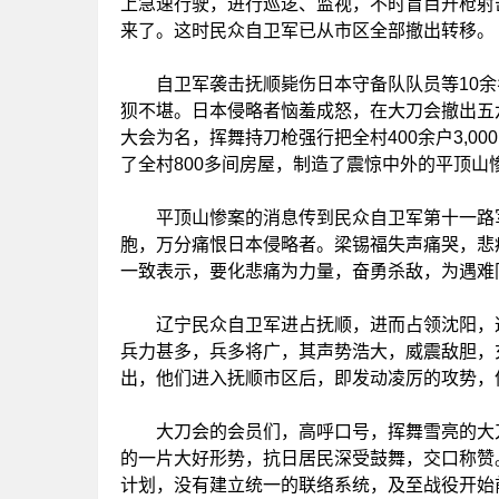
上急速行驶，进行巡逻、监视，不时盲目开枪射
来了。这时民众自卫军已从市区全部撤出转移。
自卫军袭击抚顺毙伤日本守备队队员等10余
狈不堪。日本侵略者恼羞成怒，在大刀会撤出五
大会为名，挥舞持刀枪强行把全村400余户3,
了全村800多间房屋，制造了震惊中外的平顶山
平顶山惨案的消息传到民众自卫军第十一路军
胞，万分痛恨日本侵略者。梁锡福失声痛哭，悲
一致表示，要化悲痛为力量，奋勇杀敌，为遇难
辽宁民众自卫军进占抚顺，进而占领沈阳，这
兵力甚多，兵多将广，其声势浩大，威震敌胆，
出，他们进入抚顺市区后，即发动凌厉的攻势，
大刀会的会员们，高呼口号，挥舞雪亮的大刀
的一片大好形势，抗日居民深受鼓舞，交口称赞
计划，没有建立统一的联络系统，及至战役开始