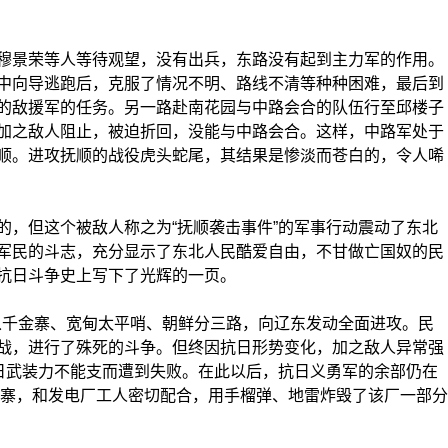
景荣等人等待观望，没有出兵，东路没有起到主力军的作用。
中向导逃跑后，克服了情况不明、路线不清等种种困难，最后到
的敌援军的任务。另一路赴南花园与中路会合的队伍行至邱楼子
加之敌人阻止，被迫折回，没能与中路会合。这样，中路军处于
顺。进攻抚顺的战役虎头蛇尾，其结果是惨淡而苍白的，令人唏
，但这个被敌人称之为“抚顺袭击事件”的军事行动震动了东北
军民的斗志，充分显示了东北人民酷爱自由，不甘做亡国奴的民
抗日斗争史上写下了光辉的一页。
从千金寨、宽甸太平哨、朝鲜分三路，向辽东发动全面进攻。民
战，进行了殊死的斗争。但终因抗日形势变化，加之敌人异常强
抗日武装力不能支而遭到失败。在此以后，抗日义勇军的余部仍在
金寨，和发电厂工人密切配合，用手榴弹、地雷炸毁了该厂一部分