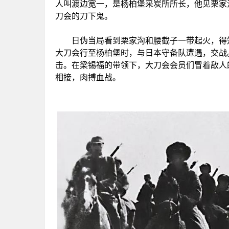
人叫渡边宽一，是杨柏堡采炭所所长，他见栗家
刀会的刀下鬼。
日伪当局看到栗家沟和腰截子一带起火，得知
大刀会行至杨柏堡时，与日本守备队遭遇，交战
击。在梁锡福的带领下，大刀会会员们冒着敌人
相接，肉搏血战。