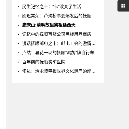
民生记忆之十：“卡”改变了生活
尉迟常荣：芦沟桥事变爆发后的抚顺工人斗争（4）
康庆山:清明故里祭祖话西天
记忆中的抚顺百货公司民族用品商店
漫话抚顺邮电之十：邮电工会的激情岁月
卢然：昙花一现的抚顺“鸿鹄”牌自行车
百年前的抚顺炭矿医院
佟达：清永陵申报世界文化遗产的那些事（中）