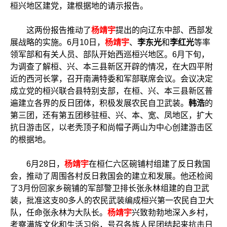
桓兴地区建党，建根据地的请示报告。
这两份报告推动了
杨靖宇
提出的向辽东中部、西部发
展战略的实施。6月10日，
杨靖宇
、
李东光
和
李红光
等率
领军部和有关人员、部队开始西巡桓兴地区。6月下旬，
为调查了解桓、兴、本三县新区开辟的情况，在大四平附
近的西河长掌，召开南满特委和军部联席会议。会议决定
成立党的桓兴联合县特别支部，在桓、兴、本三县新区普
遍建立各界的反日团体，积极发展农民自卫武装。
韩浩
的
第三团，还有第五团移驻桓、兴、本、宽、凤地区，扩大
抗日游击区，以老秃顶子和尚帽子两山为中心创建游击区
的根据地。
6月28日，
杨靖宇
在桓仁六区碗铺村组建了反日救国
会，推动了周围各村反日救国会的建立和发展。他还检阅
了3月份回家乡碗铺的军部警卫排长张永林组建的自卫武
装，批准这支80多人的农民武装编成桓兴第一农民自卫大
队，任命张永林为大队长。
杨靖宇
兴致勃勃地深入乡村，
考察满族文化和生活习俗，号召各族人民团结起来抗击日