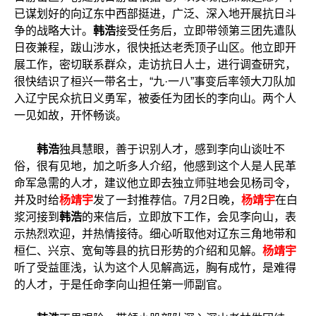
已谋划好的向辽东中西部挺进，广泛、深入地开展抗日斗
争的战略大计。
韩浩
接受任务后，立即带领第三团先遣队
日夜兼程，跋山涉水，很快抵达老秃顶子山区。他立即开
展工作，密切联系群众，走访抗日人士，进行调查研究，
很快结识了桓兴一带名士，“九·一八”事变后率领大刀队加
入辽宁民众抗日义勇军，被委任为团长的李向山。两个人
一见如故，开怀畅谈。
韩浩
独具慧眼，善于识别人才，感到李向山谈吐不
俗，很有见地，加之听多人介绍，他感到这个人是人民革
命军急需的人才，建议他立即去独立师驻地会见杨司令，
并及时给
杨靖宇
发了一封推荐信。7月2日晚，
杨靖宇
在白
浆河接到
韩浩
的来信后，立即放下工作，会见李向山，表
示热烈欢迎，并热情接待。细心听取他对辽东三角地带和
桓仁、兴京、宽甸等县的抗日形势的介绍和见解。
杨靖宇
听了受益匪浅，认为这个人见解高远，胸有成竹，是难得
的人才，于是任命李向山担任第一师副官。