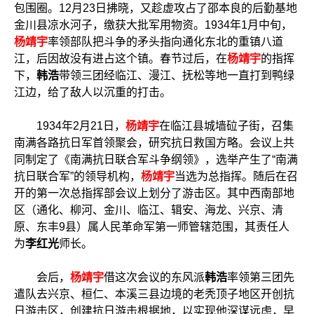
包围圈。12月23日拂晓，又趁虚攻占了邵本良的后勤基地
金川县凉水河子，缴获大批军用物资。1934年1月中旬，
杨靖宇
率领部队把斗争的矛头指向通化东北的重镇八道
江，后因故没有进占这个镇。春节过后，在
杨靖宇
的指挥
下，
韩浩
带领三团经临江、漫江、抚松等地一直打到鸭绿
江边，给了敌人以沉重的打击。
1934年2月21日，
杨靖宇
在临江县城墙砬子街，召集
南满各路抗日军首领聚会，研究抗日救国方略。会议上共
同制定了《南满抗日联合军斗争纲领》，选举产生了“南满
抗日联合军”的领导机构，
杨靖宇
当选为总指挥。随后在召
开的第一次总指挥部会议上划分了游击区。其中西南部地
区（通化、柳河、金川、临江、辑安、海龙、兴京、清
原、东丰9县）属人民革命军第一师管辖范围，其责任人
为
李红光
师长。
会后，
杨靖宇
借这次会议的东风派
韩浩
率领第三团先
遣队去兴京、桓仁、本溪三县边境的老秃顶子地区开创抗
日游击区，创建抗日游击根据地，以实现他深谋远虑，早