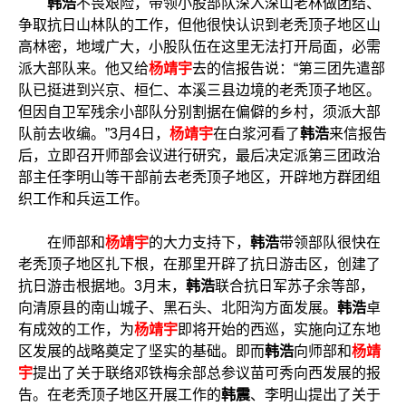
韩浩
不畏艰险，带领小股部队深入深山老林做团结、
争取抗日山林队的工作，但他很快认识到老秃顶子地区山
高林密，地域广大，小股队伍在这里无法打开局面，必需
派大部队来。他又给
杨靖宇
去的信报告说：“第三团先遣部
队已挺进到兴京、桓仁、本溪三县边境的老秃顶子地区。
但因自卫军残余小部队分别割据在偏僻的乡村，须派大部
队前去收编。”3月4日，
杨靖宇
在白浆河看了
韩浩
来信报告
后，立即召开师部会议进行研究，最后决定派第三团政治
部主任李明山等干部前去老秃顶子地区，开辟地方群团组
织工作和兵运工作。
在师部和
杨靖宇
的大力支持下，
韩浩
带领部队很快在
老秃顶子地区扎下根，在那里开辟了抗日游击区，创建了
抗日游击根据地。3月末，
韩浩
联合抗日军苏子余等部，
向清原县的南山城子、黑石头、北阳沟方面发展。
韩浩
卓
有成效的工作，为
杨靖宇
即将开始的西巡，实施向辽东地
区发展的战略奠定了坚实的基础。即而
韩浩
向师部和
杨靖
宇
提出了关于联络邓铁梅余部总参议苗可秀向西发展的报
告。在老秃顶子地区开展工作的
韩震
、李明山提出了关于