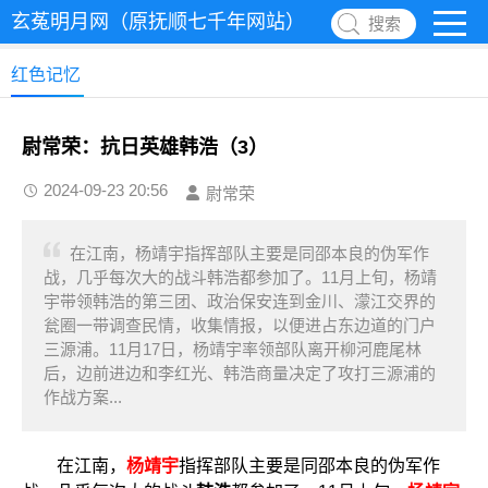
玄菟明月网（原抚顺七千年网站）
搜索
红色记忆
尉常荣：抗日英雄韩浩（3）
2024-09-23 20:56
尉常荣
在江南，杨靖宇指挥部队主要是同邵本良的伪军作
战，几乎每次大的战斗韩浩都参加了。11月上旬，杨靖
宇带领韩浩的第三团、政治保安连到金川、濛江交界的
瓮圈一带调查民情，收集情报，以便进占东边道的门户
三源浦。11月17日，杨靖宇率领部队离开柳河鹿尾林
后，边前进边和李红光、韩浩商量决定了攻打三源浦的
作战方案...
在江南，
杨靖宇
指挥部队主要是同邵本良的伪军作