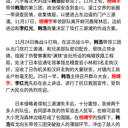
战，几乎每次大的战斗
韩浩
都参加了。11月上旬，
杨靖宇
带领
韩浩
的第三团、政治保安连到金川、濛江交界的瓮圈
一带调查民情，收集情报，以便进占东边道的门户三源
浦。11月17日，
杨靖宇
率领部队离开柳河鹿尾林后，边前
进边和
李红光
、
韩浩
商量决定了攻打三源浦的作战方案。
11月24日晚战斗打响，在这次战斗中，
韩浩
带领三团
从北门攻打三源浦，和兄弟部队密切配合，很快占领全
镇，捣毁了伪警察署和“满铁”会社所设的梅辑铁路工程
局，处决了日本驻通化领事馆总稽查官小林和3名走狗汉
奸，没收了日伪机关和汉奸走狗的大量财务，对镇内工商
业户秋毫无犯。25日一早，
韩浩
主持召开群众大会，
杨靖
宇
、
李红光
先后在会上讲话，进行了抗日救国宣传，受到
广大民众的热烈欢迎。
日本侵略者得知三源浦失手后，十分震惊，急掉两千
多人的队伍，会同邵本良的伪军追击人民军，在柳河县境
大小荒沟森林边缘形成了包围圈。在
杨靖宇
的指挥下，
韩
浩
挥戈向东带领三团突破敌人的薄弱环节，冲出了敌人的