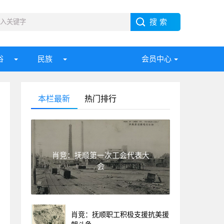
俗
民族
会员中心
本栏最新
热门排行
肖竞：抚顺第一次工会代表大
会
肖竞：抚顺职工积极支援抗美援