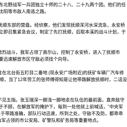
北野战军一兵团独立十师的二十八、二十九两个团。他们的任
沈阳等市敌人南逃之路。
抚顺东部的营盘。经侦察，他们发现抚顺浑河水深流急，永安桥
立即召集紧急会议，制定了先打抚顺，后取本溪的战斗计划，于
激烈战斗，我军占领了高尔山，控制了永安桥，进入了抚顺市
要迅速解放市区守敌必须找个向导。
在北台街五盯目二番地 (现永安广场附近)的抚矿车辆厂汽车修
顺，当了12年劳工的张师傅得知是让他带路解放抚顺时，二话没
不见五指。张玉瑞深一脚浅一脚地走在队伍的最前面，直奔敌守
于不顾，在解放军的掩护下，每到一处他就上前喊话，"中央军
由于带路准确，部队行动迅速，所到之处，守敌不及防，都乖乖
敌军占领的市公安局、矿警队和矿务局等重要地点。