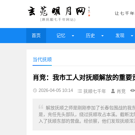
首页
记忆
历史
发现
当代抚顺
肖竞：我市工人对抚顺解放的重要
2026-04-05 10:14
抚顺七千年
肖竞
解放抚顺之师是刚刚参加了长春包围战的我
是，充任先头部队，绕过抚顺攻占本溪。截断沈
入了抚顺东部的营盘。经侦察，他们发现抚顺浑河