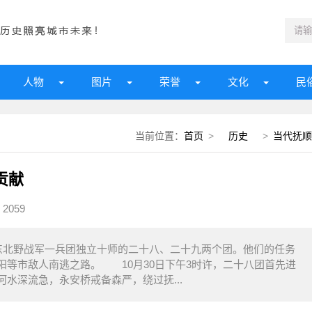
人物
图片
荣誉
文化
民
当前位置：
首页
>
历史
>
当代抚顺
贡献
2059
东北野战军一兵团独立十师的二十八、二十九两个团。他们的任务
阳等市敌人南逃之路。 10月30日下午3时许，二十八团首先进
水深流急，永安桥戒备森严，绕过抚...