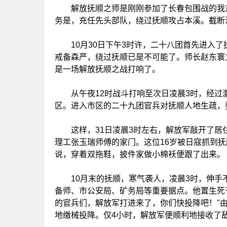
解放抚顺之师是刚刚参加了长春包围战的我东
务是，充任先头部队，绕过抚顺攻占本溪。截断
10月30日下午3时许，二十八团首先进入了
戒备森严，绕过抚顺已是不可能了。师长赵东寰
是一场解放抚顺之战打响了。
从午夜12时战斗打响至次日凌晨3时，经过
区。进入市区的二十九团官兵对抚顺人地生疏，
这样，31日凌晨3时左右，解放军敲开了居住
理工张玉瑞师傅的家门。这位16岁被日寇抓到抚
说，穿着双拖鞋，披件家做小棉袄便跟了出来。
10月末的抚顺，寒气袭人，凌晨3时，伸手
备师、市公安局、矿务局等重要据点。他置生死
的官兵们，解放军打进来了，你们快投降吧！"
地缴械投降。仅4小时，解放军便顺利地接收了