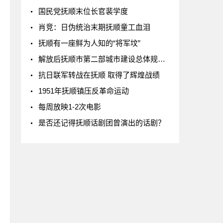
国民党抚顺末位长官裴学度
肖竞：日伪统治末期抚顺童工血泪
抚顺有一座鲜为人知的“将军坟”
解放后抚顺市第二部城市建设总体规划（1983）
抗日联军转战在抚顺 取得了辉煌战绩
1951年抚顺镇压反革命运动
每周放映1-2次电影
是否还记得抚顺话剧团曾演出的话剧？