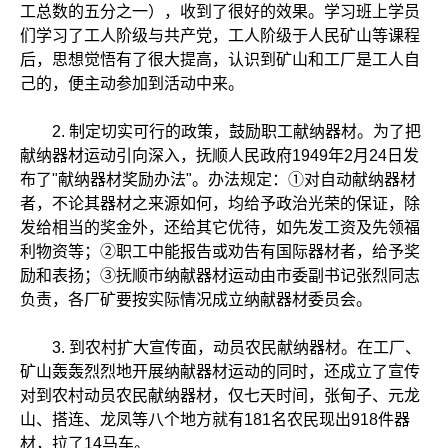
工总数的五分之一），收到了很好的效果。学习班上学员
们学习了工人阶级与共产党，工人阶级于人民矿山等课程
后，思想觉悟有了很大提高，认识到矿山和工厂是工人自
己的，便主动参加到活动中来。
2. 制定切实可行的政策，鼓励职工献纳器材。为了把
献纳器材运动引向深入，抚顺人民政府1949年2月24日发
布了"献纳器材奖励办法"。办法规定：①对自动献纳器材
者，不论其器材之来源如何，均给予政治光荣的保证，除
发给相当的奖金外，还给其它优待，如先发工资及先领福
利物资等；②职工中能报告或劝告有国际器材者，给予奖
励和表扬；③抚顺市纳献器材运动由市委副书记张烈同志
负责，各厂矿要按实际情况成立纳献器材委员会。
3. 到农村扩大宣传面，动员农民献纳器材。在工厂、
矿山轰轰烈烈地开展纳献器材运动的同时，还成立了宣传
对到农村动员农民献纳器材，仅七天时间，张甸子、元龙
山、搭连、龙凤等八个地方就有181名农民现出918件器
材，拉了14马车。