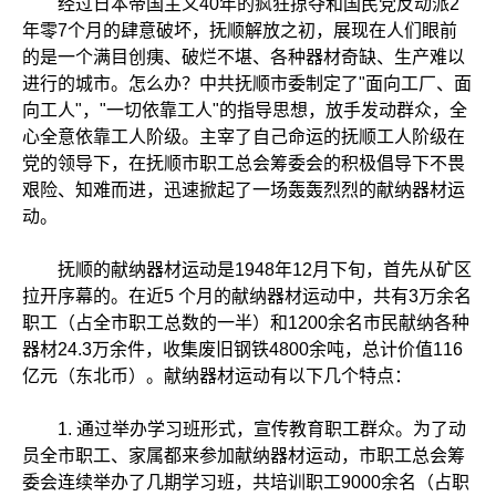
经过日本帝国主义40年的疯狂掠夺和国民党反动派2
年零7个月的肆意破坏，抚顺解放之初，展现在人们眼前
的是一个满目创痍、破烂不堪、各种器材奇缺、生产难以
进行的城市。怎么办？中共抚顺市委制定了"面向工厂、面
向工人"，"一切依靠工人"的指导思想，放手发动群众，全
心全意依靠工人阶级。主宰了自己命运的抚顺工人阶级在
党的领导下，在抚顺市职工总会筹委会的积极倡导下不畏
艰险、知难而进，迅速掀起了一场轰轰烈烈的献纳器材运
动。
抚顺的献纳器材运动是1948年12月下旬，首先从矿区
拉开序幕的。在近5 个月的献纳器材运动中，共有3万余名
职工（占全市职工总数的一半）和1200余名市民献纳各种
器材24.3万余件，收集废旧钢铁4800余吨，总计价值116
亿元（东北币）。献纳器材运动有以下几个特点：
1. 通过举办学习班形式，宣传教育职工群众。为了动
员全市职工、家属都来参加献纳器材运动，市职工总会筹
委会连续举办了几期学习班，共培训职工9000余名（占职