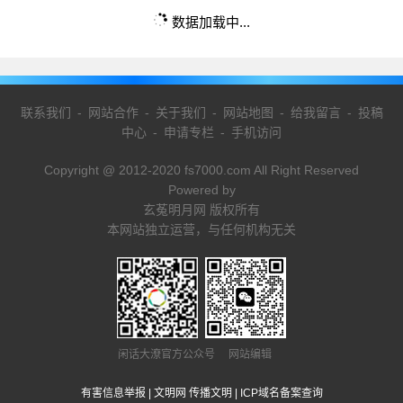
数据加载中...
联系我们
-
网站合作
-
关于我们
-
网站地图
-
给我留言
-
投稿
中心
-
申请专栏
-
手机访问
Copyright @ 2012-2020 fs7000.com All Right Reserved
Powered by
玄菟明月网 版权所有
本网站独立运营，与任何机构无关
闲话大潦官方公众号 网站编辑
有害信息举报
|
文明网 传播文明
|
ICP域名备案查询