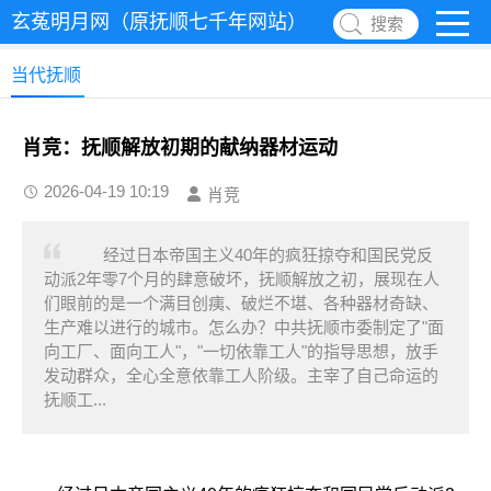
玄菟明月网（原抚顺七千年网站）
搜索
当代抚顺
肖竞：抚顺解放初期的献纳器材运动
2026-04-19 10:19
肖竞
经过日本帝国主义40年的疯狂掠夺和国民党反
动派2年零7个月的肆意破坏，抚顺解放之初，展现在人
们眼前的是一个满目创痍、破烂不堪、各种器材奇缺、
生产难以进行的城市。怎么办？中共抚顺市委制定了"面
向工厂、面向工人"，"一切依靠工人"的指导思想，放手
发动群众，全心全意依靠工人阶级。主宰了自己命运的
抚顺工...