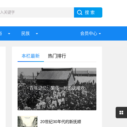
俗
民族
会员中心
本栏最新
热门排行
百年记忆：繁华一时的抚顺欢
乐园
20世纪30年代的新抚顺