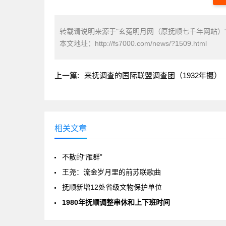
转载请说明来源于"玄菟明月网（原抚顺七千年网站）
本文地址：
http://fs7000.com/news/?1509.html
上一篇:
来抚调查的国际联盟调查团（1932年摄）
相关文章
不散的“雁群”
王尧：流金岁月里的前苏联歌曲
抚顺新増12处省级文物保护单位
1980年抚顺调整串休和上下班时间