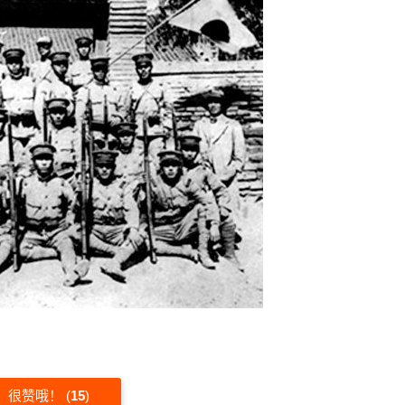
很赞哦！
(
15
)