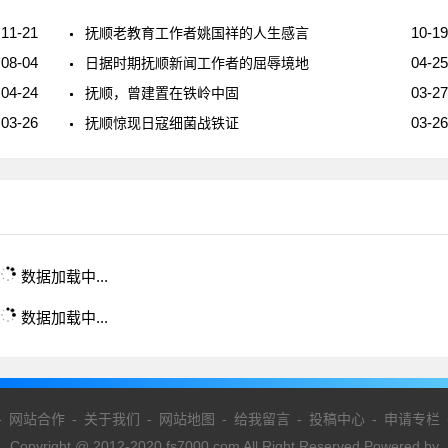
11-21
10-19
抚顺老教育工作者姚国祥的人生感言
08-04
04-25
日据时期抚顺新闻工作者的屈辱境地
04-24
03-27
抚顺，曾建置在铁岭中固
03-26
03-26
抚顺惊现日寇细菌战铁证
数据加载中...
数据加载中...
-
网站合作
-
关于我们
-
网站地图
-
给我留言
-
投稿中心
-
申请专栏
Copyright @ 2012-2020 fs7000.com All Right Reserved Powered by