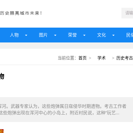
人物
图片
荣誉
文化
民
当前位置：
首页
>
学术
>
历史考古
物
顺浑河。武器专家认为，这些炮弹属日寇侵华时期遗物。考古工作者
些炮弹出现在浑河中心的小岛上，附近村民说，这种“玩艺...
)