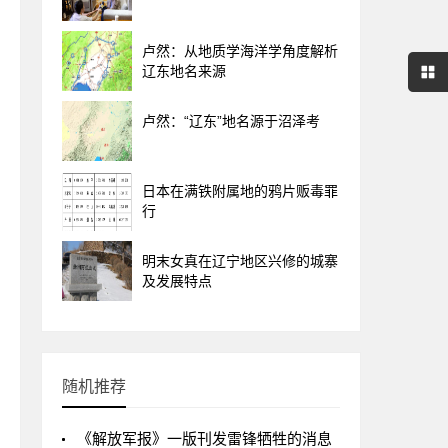
卢然：从地质学海洋学角度解析
辽东地名来源
卢然：“辽东”地名源于沼泽考
日本在满铁附属地的鸦片贩毒罪
行
明末女真在辽宁地区兴修的城寨
及发展特点
随机推荐
《解放军报》一版刊发雷锋牺牲的消息