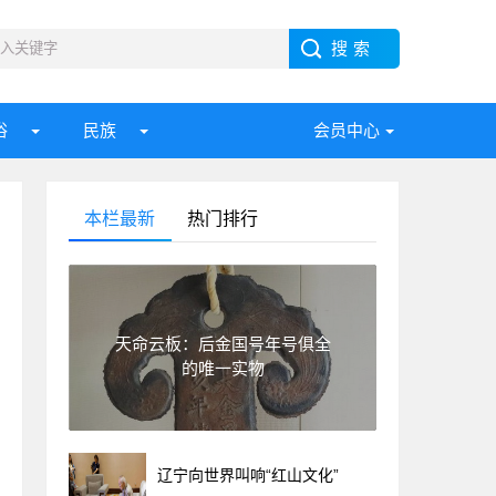
俗
民族
会员中心
本栏最新
热门排行
天命云板：后金国号年号俱全
的唯一实物
辽宁向世界叫响“红山文化”