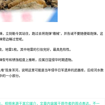
，立刻勒令其站住，跑过去将炮弹“缴械”，并告诫不要随便碰炮弹。这
弹旁边睡过觉呢。
枚，地雷1枚。其中地雷的引信完好，最具危险性。
型号和锈蚀程度上推断，应属日寇侵华时期遗物。
堆”现身浑河，说明这里可能是当年侵华日军遗弃的武器库，后经河水数
中的一小部分。
片、视频来源于其它媒介，文章内容属于原作者的观点表达，不一