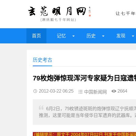
首页
记忆
历史
发现
历史考古
79枚炮弹惊现浑河专家疑为日寇遗
2012-03-22 06:25
2664
中国新闻网
6月2日，79枚锈迹斑斑的炮弹惊现辽宁抚
推测，这里可能是当年侵华日军遗弃的武器库。这
(编辑提示：原文于
2004年07月02日
刊发于中国新闻网