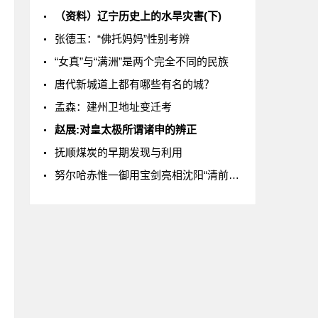
（资料）辽宁历史上的水旱灾害(下)
张德玉：“佛托妈妈”性别考辨
“女真”与“满洲”是两个完全不同的民族
唐代新城道上都有哪些有名的城？
孟森：建州卫地址变迁考
赵展:对皇太极所谓诸申的辨正
抚顺煤炭的早期发现与利用
努尔哈赤惟一御用宝剑亮相沈阳“清前文物展”