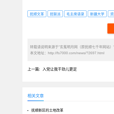
抚顺文革
抚联派
毛主席语录
新疆大学
资
转载请说明来源于"玄菟明月网（原抚顺七千年网站）
本文地址：
http://fs7000.com/news/?2697.html
上一篇:
入党让我干劲儿更足
相关文章
抚顺新区的土地改革