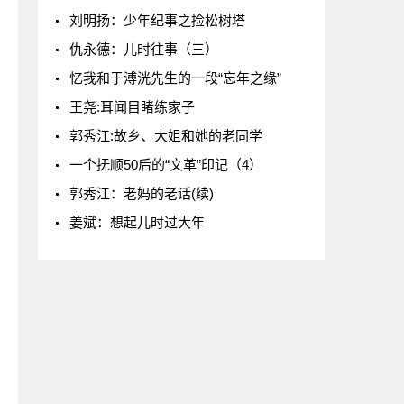
刘明扬：少年纪事之捡松树塔
仇永德：儿时往事（三）
忆我和于溥洸先生的一段“忘年之缘”
王尧:耳闻目睹练家子
郭秀江:故乡、大姐和她的老同学
一个抚顺50后的“文革”印记（4）
郭秀江：老妈的老话(续)
姜斌：想起儿时过大年