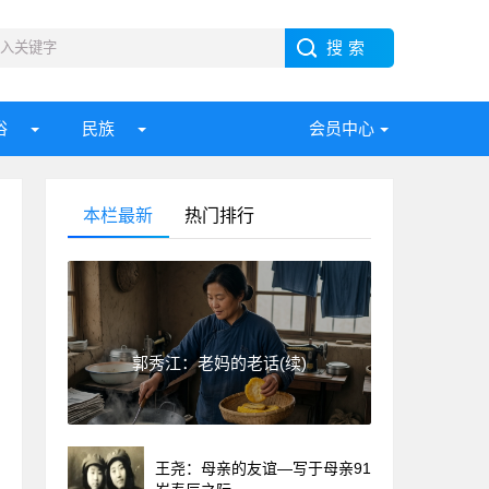
俗
民族
会员中心
本栏最新
热门排行
郭秀江：老妈的老话(续)
王尧：母亲的友谊—写于母亲91