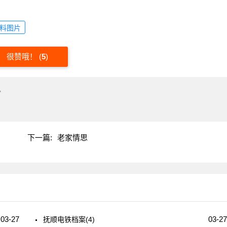
料图片
很赞哦！
(
5
)
"
下一篇:
老家情思
03-27
03-27
抚顺电铁档案(4)