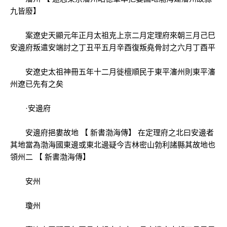
九皆廢】
案遼史天顯元年正月太祖克上京二月定理府來朝三月己巳
安邊府叛遣安端討之丁丑平五月辛酉復叛堯骨討之六月丁酉平
安遼史太祖神冊五年十二月徙檀順民于東平瀋州則東平瀋
州遼已先有之矣
·安邊府
安邊府挹婁故地 【 新書渤海傳】 在定理府之北曰安邊者
其地當為渤海國東邊或東北邊疑今吉林密山勃利諸縣其故地也
領州二 【 新書渤海傳】
安州
瓊州