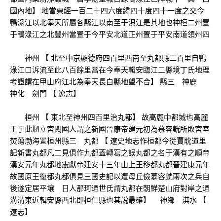
國內地】 地當東經一百二十四六度緯四十度四十一度之交今
鴨淥江以北奉天所屬各縣江以南至于浿江是其地也神桓二州置
于鴨淥江之北豐州當置于今平安北道正州置于平安南道領州四
神州 【 北至中京顯德府四百里西南至丸都縣二百里自鴨
淥江口泝流至此八百餘里當在今奉天輯安臨江二縣境丁氏地理
考證謂在甲山府江北為奉天長白縣地望不合】 縣三 神鹿
神化 劍門 【 遼志】
桓州 【 東北至神州四百里治丸都】 故高麗中都城也高麗
王于此剏立宮闕國人謂之新國晉康帝建元初為慕容皝所敗宮室
焚蕩渤海置桓州縣三 丸都 【 遼史地志作桓都今從賈耽道里
記新書丸都凡二見俱作九都蓋轉寫之誤丸都之名于漢有之順帝
漢安元年丸都地震獻帝建安十三年山上王移都丸都晉建康元年
故國原王復都丸都俱見三國史記以遭母丘儉慕容皝兩次之兵自
後遂定居平壤 日人那珂通世氏謂丸都在朝鮮楚山府對岸之通
溝溝東近輯安縣西北即桓仁縣也其說最確】 神鄉 淇水 【
遼志】