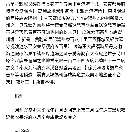
古董牟新城又經渤海長嶺府千五百里至渤海王城 安東都護府
時治今遼陽也】 高麗故地營州道也 【 新書渤海傳】 東接鴨淥
府西接唐遼陽州 【 唐天寶以後遼東之地遼陽州為幽州所屬八
州之一見元稹告幽州將士德音又稱遼陽軍李益有送遼陽軍使還
軍詩是否僑置蓋不可知也州府均未見】 度遼水而西則為唐營
州境 【 新書 賈耽道里記營州東百八十里至燕郡城又經汝羅
守捉渡遼水至安東都護府五百里】 渤海王大諲譔時契丹克渤
海遼陽改為東平諸州府遼陽之屬于渤海疑在大玄錫之世于時中
原盜起唐未疆理之也地當東經一百二十四五度北緯四十一二度
之交今奉天海龍清原本溪各縣蓋其地云 【 徐氏疆域考謂為永
吉州等地稍遠 震志又疑為朝鮮咸興道之永興則地望全不合
矣】 領州二 【 新書本傳】
瑕州
河州案遼史天顯元年正月太祖克上京三月戊午遣康默記韓
延徽攻長嶺府八月辛卯康默記攻克之
·扶餘府