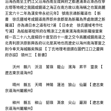
沿海西南至土們江又沿海西南至咸興府之都連浦漸近漸西在寧
古塔等地視之我國咸鏡道之海正在南方故以南海稱之也案高麗
王宮六十二年為漢安帝永初元年】 號南京通新羅道也 【 新
書 徐氏疆域考咸鏡道南界即井泉郡是為新羅為界處故謂之新
羅道】 亦為通日本之道有吐?浦 【 日本史 徐氏疆域考作吐
亐浦】 為船舶寄椗所府在鴨淥江之南東濱海南與新羅接當東
經一百二十八九度緯四十度至四十一度之交今高麗咸鏡南道之
北青利原洪原新興各府以北是其地也而遼史以海州南海軍當之
則今奉天海城縣矣殊誤 【 丁氏地理考證謂在圖們江口之慶興
府亦誤】 領州三 【 新書】
沃州 縣六 沃沮 鷲嶺 龍山 濱海 昇平 靈泉 【
遼志東京道海州】
晴州 縣五 天晴 神陽 蓮池 狼山 仙巖 【 遼志東
京道海州屬嬪州】
椒州 縣五 椒山 貂嶺 澌泉 尖山 巖淵 【 遼志東
京道海州屬耀州】