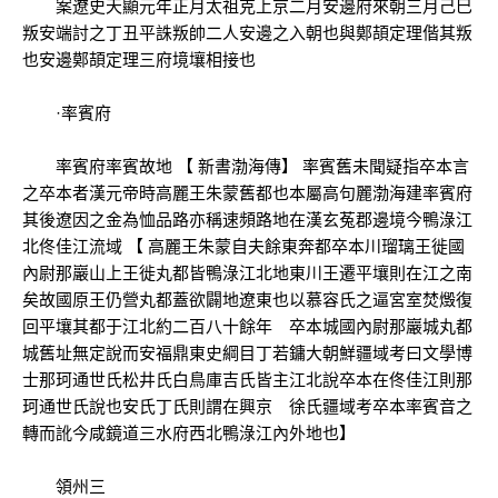
案遼史天顯元年正月太祖克上京二月安邊府來朝三月己巳
叛安端討之丁丑平誅叛帥二人安邊之入朝也與鄚頡定理偕其叛
也安邊鄚頡定理三府境壤相接也
·率賓府
率賓府率賓故地 【 新書渤海傳】 率賓舊未聞疑指卒本言
之卒本者漢元帝時高麗王朱蒙舊都也本屬高句麗渤海建率賓府
其後遼因之金為恤品路亦稱速頻路地在漢玄菟郡邊境今鴨淥江
北佟佳江流域 【 高麗王朱蒙自夫餘東奔都卒本川瑠璃王徙國
內尉那巖山上王徙丸都皆鴨淥江北地東川王遷平壤則在江之南
矣故國原王仍營丸都蓋欲闢地遼東也以慕容氏之逼宮室焚燬復
回平壤其都于江北約二百八十餘年 卒本城國內尉那巖城丸都
城舊址無定說而安福鼎東史綱目丁若鏞大朝鮮疆域考曰文學博
士那珂通世氏松井氏白鳥庫吉氏皆主江北說卒本在佟佳江則那
珂通世氏說也安氏丁氏則謂在興京 徐氏疆域考卒本率賓音之
轉而訛今咸鏡道三水府西北鴨淥江內外地也】
領州三