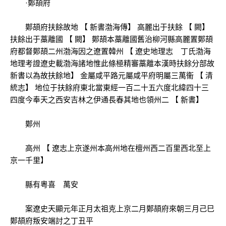
·鄚頡府
鄚頡府扶餘故地 【 新書渤海傳】 高麗出于扶餘 【 闕】
扶餘出于藁離國 【 闕】 鄚頡本藁離國舊治柳河縣高麗置鄚頡
府都督鄚頡二州渤海因之遼置韓州 【 遼史地理志 丁氏渤海
地理考證遼史載渤海諸地惟此條極精審藁離本漢時扶餘分部故
新書以為故扶餘地】 金屬咸平路元屬咸平府明屬三萬衞 【 清
統志】 地位于扶餘府東北當東經一百二十五六度北緯四十三
四度今奉天之西安吉林之伊通長春其地也領州二 【 新書】
鄚州
高州 【 遼志上京遂州本高州地在檀州西二百里西北至上
京一千里】
縣有粵喜 萬安
案遼史天顯元年正月太祖克上京二月鄚頡府來朝三月己巳
鄚頡府叛安端討之丁丑平