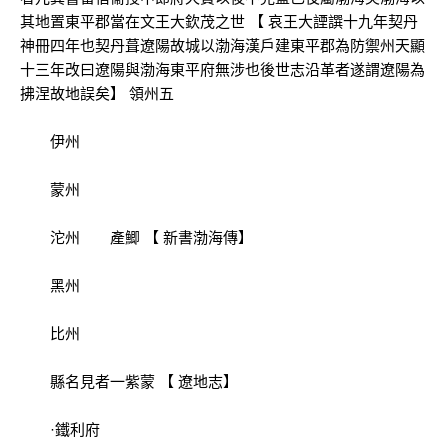
其地置東平郡當在文王大欽茂之世 【 哀王大諲譔十九年契丹
神冊四年也契丹葺遼陽故城以渤海漢戶建東平郡為防禦州天顯
十三年改曰遼陽與渤海東平府無涉也後世志沿革者遂謂遼陽為
拂涅故地誤矣】 領州五
伊州
蒙州
沱州 產鯽 【 新書渤海傳】
黑州
比州
縣名見者一紫蒙 【 遼地志】
·鐵利府