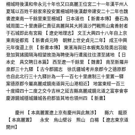
柵城時後漢和帝永元十年也又曰高麗王位宮二十一年漢平州人
夏瑤以百姓千餘家來投安置柵城時後漢獻帝建安二十二年也魏
書遼東南一千餘里東至柵城】 日本道也 【 新書本傳】 疊石為
城周圍二十里唐薛仁貴征高麗與其大將溫沙門戰熊山禽善射者
于石城即此有宮殿 【 遼史地理志】 文王大興四十八年自上京
東南徙都焉 【 新書貞元時 朝鮮上世史貞元二年】 成王中興
元年復還上京 【 新書本傳】 東濱海與日本蝦夷及陸奧出羽能
登加賀諸國隔海相望故渤海聘使海行遭風往往漂至諸地 【 日
本史 具交聘日本篇】 西至遼一千餘里 【 魏書】 南至新羅井
泉郡三十九驛 【 古今郡國志 徐氏疆城考井泉郡今之德原郡
也自此北行三十九驛計為一千一百七十里唐制三十里置一驛
案德原郡今屬高麗咸鏡南道與元山港相近】 地當東經一百三
十度緯四十二度之交今吉林之延吉縣高麗咸鏡北道之富寧會寧
慶源鏡城穩城鍾城各府郡皆其地也領州四 【 新書】
慶州 【 本高麗置遼上京有慶州與此無涉】 縣六 龍原
【 本高麗置】 永安 烏山壁谷 熊山 白楊 【 遼志東京道
開州】