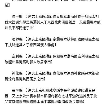
闕】
長平縣 【 遼志上京臨潢府長泰縣本渤海國長平縣民太祖
伐大諲譔先得是邑遷其人于京西北與漢民雜居 又長霸縣本龍
州長平郡民遷于此】
強師縣 【 遼志上京臨潢府定霸縣本扶餘府強師縣民太祖
下扶餘遷其人于京西與漢人雜處】
富利縣 【 遼志上京臨潢府保和縣本渤海國富利縣民太祖
破龍州盡徙富利縣人散居京南】
神化縣 【 遼志上京臨潢府宣化縣本遼東神化縣民太祖破
鴨淥府盡徙其民居京之南】
長寧縣 【 遼志上京祖州咸寧縣本長寧縣破遼陽遷其民
置 又上京永州長寧縣本顯德府縣名太祖平渤海遷其民于此
又東京遼陽府興遼縣本漢平郭縣地渤海改為長寧縣】