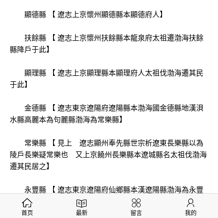
顯德縣 【 遼志上京懷州顯德縣本顯德府人】
扶餘縣 【 遼志上京懷州扶餘縣本龍泉府太祖遷渤海扶餘
縣降戶于此】
顯理縣 【 遼志上京顯理縣本顯理府人太祖伐渤海遷其民
于此】
金德縣 【 遼志東京遼陽府遼陽縣本渤海國金德縣地漢浿
水縣高麗本為句麗縣渤海為常樂縣】
常樂縣 【 見上 遼志顯州奉先縣世宗析遼東長樂縣以為
陵戶長樂疑常樂也 又上京饒州長樂縣本遼城縣名太祖伐渤海
遷其民居之】
永豐縣 【 遼志東京遼陽府仙鄉縣本漢遼陽縣渤海為永豐
縣 又顯州山東縣穆宗割渤海永豐縣民為陵戶隸積慶宮】
首页
最新
留言
我的