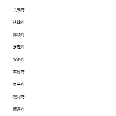
長嶺府
扶餘府
鄚頡府
定理府
安邊府
率賓府
東平府
鐵利府
懷遠府