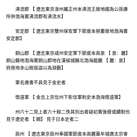
沸流郡 【 遼志東京淥州屬正州本沸流王故地國為公孫康
所併渤海置沸流郡有沸流水】
安定郡 【 遼志東京雙州保安軍下節度本挹婁故地渤海置
安定郡】
銅山郡 【 遼志東京咸州安定軍下節度本高泉 【 泉：麗】
銅山縣地渤海置銅山郡地在漢候城縣北渤海龍麗 【 麗：泉】
府南地多山險寇盜以為淵藪】
軍名唐書不具見于金史者
懷遠軍 【 金志上京信州下彰信軍刺史本渤海懷遠軍】
州六十二見上者六十餘二佚其別出者疑初置後廢或續制也
見于遼史者 【 闕】 見于日本史者二
辰州 【 遼志東京辰州奉國軍節度本高麗蓋牟城唐太宗會