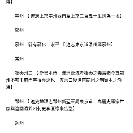
傳】
寧州 【 遼志上京寧州西南至上京三百五十里別為一地】
郿州
慕州 縣有慕化 崇平 【 遼志東京道淥州屬慕州】
常州
獨奏州三 【 新書本傳 滿洲源流考獨奏之義當猶今直隸
州不轄于府而寧得專達也 震志曰後世直隸州之制實本之渤
海】
郢州 【 遼史地理志郢州新聖軍屬東京道 高麗史顯宗世
家興遼國遣郢州刺史李匡祿來告急】
銅州