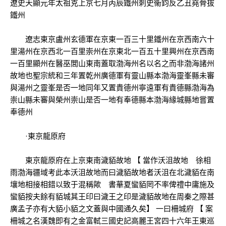
遼史天顯元年太祖克上京七月丙辰鐵州刺史衞鈞反乙丑堯骨拔
鐵州
遼志東京盧州玄德軍在京東一百三十里鐵州在京西南六十
里湯州在京西北一百里崇州在京東北一百五十里興州在京西南
一百里顯州在醫巫閭山東南蓋取渤海州名以名之而非渤海諸州
故地也聖宗統和三年置乾州廣德軍有靈山縣本渤海靈峯縣未審
與湯州之靈峯是否一地同年又置貴德州寧遠軍有貴德縣渤海為
崇山縣未審與榮州崇山是否一地有奉德縣本渤海緣城縣地嘗置
奉德州
·東京龍原府
東京龍原府在上京東南濊貊故地 【 當作沃沮故地 徐相
雨渤海疆域考此本沃沮故地而曰濊貊故地者沃沮在北濊貊在南
壤地相接相錯以致于混稱歟 書華夏蠻貊罔不率俾禮中庸施及
蠻貊按夫餘有貊城其王印曰濊王之印是濊貊故地在周秦之際甚
廣孟子亦有大貊小貊之文蓋與中國通久矣】 一曰柵城府 【 案
柵城之名漢魏即有之金富軾三國史記高麗王宮四十六年王東巡