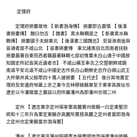
·定理府
定理府挹婁故地 【 新書渤海傳】 挹婁即古肅慎 【 後漢
書挹婁傳】 魏曰勿吉 【 魏書】 黑水靺鞨居之 【 新書黑水靺
鞨傳】 挹婁國于夫餘東北 【 後漢書三國魏志】 至晉漸南徙與
晉通者居不咸山北 【 晉書挹婁傳 東北諸夷自北而南者扶餘
挹婁最著自東而西者職最著靺鞨七部初惟粟末白山通于中國故
知國史所記皆其近邊者也】 不咸山橫亙奉吉之交暨朝鮮咸鏡
南道平安北道不咸山中國史志作長白山朝鮮史志作白頭山武王
大祚榮并其父餘眾四十萬人據挹婁 【 五代史】 後分其地置定
理府及安邊府地蓋上京之東今吉林穆稜縣東至于東寧其故址也
遼史以今瀋陽當之蓋誤以府所屬潘州為即瀋州也領二州
定州 【 遼志東京定州保寧軍高麗置州故縣一曰定東聖宗
統和十三年升為軍定東縣亦高麗所置按高麗之定州者當即渤海
之定州也定東縣當亦渤海置】
潘州 【 遼志東京藩州昭德軍本挹婁國地渤海建瀋州故縣