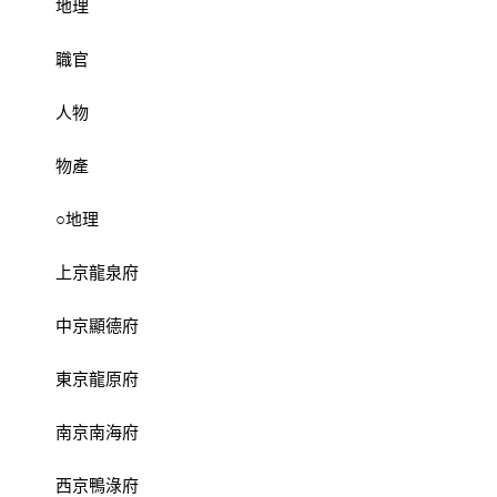
地理
職官
人物
物產
○地理
上京龍泉府
中京顯德府
東京龍原府
南京南海府
西京鴨淥府