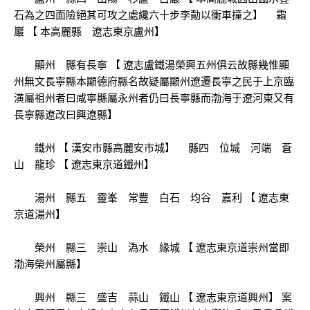
石為之四面險絕其可攻之處纔六十步李勣以衝車撞之】 霜
巖 【 本高麗縣 遼志東京盧州】
顯州 縣有長寧 【 遼志盧鐵湯榮興五州俱云故縣幾惟顯
州無文長寧縣本顯德府縣名故疑屬顯州遼遷長寧之民于上京臨
潢屬祖州者曰咸寧縣屬永州者仍曰長寧縣而渤海于遼河東又有
長寧縣遼改曰興遼縣】
鐵州 【 漢安巿縣高麗安巿城】 縣四 位城 河端 蒼
山 龍珍 【 遼志東京道鐵州】
湯州 縣五 靈峯 常豐 白石 均谷 嘉利 【 遼志東
京道湯州】
榮州 縣三 崇山 溈水 緣城 【 遼志東京道崇州當即
渤海榮州屬縣】
興州 縣三 盛吉 蒜山 鐵山 【 遼志東京道興州】 案