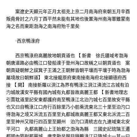
案遼史天顯元年正月太祖克上京二月南海府來朝五月辛酉
叛堯骨討之六月丁酉平然未能有其地也後置海州南海軍雖蒙南
海之名而東距渤海之南海府殆千里矣
·西京鴨淥府
西京鴨淥府高麗故地朝貢道也 【 新書 徐氏疆域考渤海
朝唐道路必由鴨江口發船達于登州海口故稱之以朝貢道也 案
朝貢疑朝鮮之誤箕子王滿之王朝鮮皆朝平壤而平壤于時為渤海
屬境故曰朝鮮道】 東北接龍原府東南接南海府北接顯德府西
接 【 闕】 南接新羅以浿江為界有鴨淥江浿江沸流江古城有泊
汋城故漢安平縣有國內城有丸都皆故高麗王都 【 新書地理志
引賈耽道里記安東都護府南至鴨淥江北泊汋城七百里故安平縣
也又曰自鴨淥江口舟行百餘里乃小舫乘流東北三十里至泊汋口
得渤海之境又泝流五百里至丸都城故高麗王都又東北泝流二百
里至神州又陸行四百里至顯州 泊汋口清統志在九連域東北安
平河口 丸都高麗山上王始都之渤海為縣 三國史記琉璃王遷
都國內築尉那巖城 唐李勣呈報目錄鴨淥江已降城十一其一曰