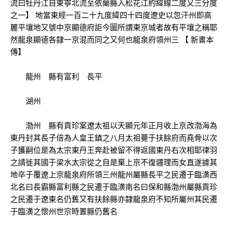
流曰牡丹江自東寧北流至依蘭縣入松花江約緯線二度又三分度
之一】 地當東經一百二十九度緯四十四度遼史以忽汗州即高
麗平壤地又號中京顯德府詎今圖所謂東京城者故有平壤之稱耶
然龍泉顯德各隸一京混而同之又何也龍泉府領州三 【 新書本
傳】
龍州 縣有富利 長平
湖州
渤州 縣有貢珍案遼太祖以天顯元年正月收上京改渤海為
東丹封其長子倍為人皇王鎮之八月太祖薨于扶餘府而堯骨以次
子獲嗣位是為太宗東丹王奔赴被留不得返國東丹右次相耶律羽
之請徙其國于梁水太宗從之自是棄上京不復疆理而女直遂據其
地卒于覆遼上京龍泉府所領三州龍州屬縣長平之民遷于臨潢西
北名曰長霸縣富利縣之民遷于臨潢南名曰保和縣渤州屬縣貢珍
之民遷于遼東名仍舊又有扶餘縣亦隸龍泉府不知所屬州其民遷
于臨潢之懷州世宗時置縣仍舊名