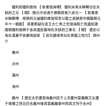
鐵利府鐵利故地 【 新書渤海傳】 鐵利本黑水靺鞨也在夫
餘府之北 【 闕】 開元中自通于唐朝貢者六貞元一 【 新書黑
水靺鞨傳 按冊府元龜鐵利唐皆授官以寵之具朝貢中國篇開元
中十一朝獻】 其置郡疑在宣王大仁秀之世渤海既亡而遺民建
國號鐵利後歸于金具遺民篇地在夫餘府之東北 【 闕】 遼史以
為在漢襄平各縣地誤矣 【 徐氏疆域考似在黑龍江地方】 領州
六
廣州
汾州
蒲州
海州
義州 【 遼志太宗遷渤海義州民于上京慶州富義縣又云遷
于南樓之西北仍名義州後改富義屬泰州而其文列于永州】