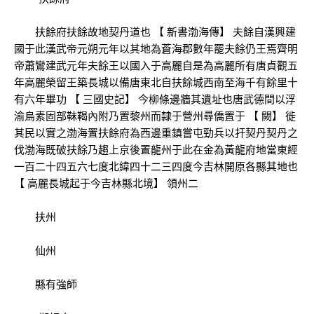
扶餘府扶餘故地契丹道也 【 新書渤海傳】 夫餘自漢興建
國于此漢武帝元朔元年以其地為蒼海郡數年罷夫餘仍王焉齊明
帝蕭鸞建武元年夫餘王以國入于高麗自是為高麗所有唐貞觀五
年高麗榮留王築長城以備唐東北自扶餘城西南至海千有餘里十
有六年畢功 【 三國史記】 今柳條邊牆其遺址也唐武德間以浮
渝烏素固部靺鞨內附乃置黎州而隸于營州尋僑置于 【 闕】 徙
其民以實之渤海置扶餘府為西邊重鎮嘗屯勁兵以扞契丹契丹之
伐渤海既破扶餘乃趨上京後置龍州于此在金為黃龍府地當東經
一百二十四五六七度北緯四十二三四度今吉林開原各縣其地也
【 高麗長城起于今吉林縣北境】 領州二
扶州
仙州
縣有強師