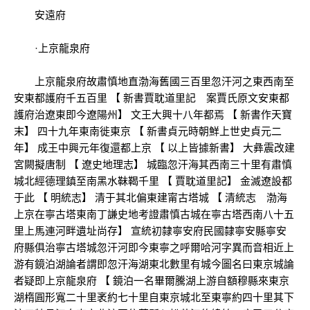
安遠府
·上京龍泉府
上京龍泉府故肅慎地直渤海舊國三百里忽汗河之東西南至
安東都護府千五百里 【 新書賈耽道里記 案賈氏原文安東都
護府治遼東即今遼陽州】 文王大興十八年都焉 【 新書作天寶
末】 四十九年東南徙東京 【 新書貞元時朝鮮上世史貞元二
年】 成王中興元年復還都上京 【 以上皆據新書】 大彝震改建
宮闕擬唐制 【 遼史地理志】 城臨忽汗海其西南三十里有肅慎
城北經德理鎮至南黑水靺鞨千里 【 賈耽道里記】 金滅遼設都
于此 【 明統志】 清于其北偏東建甯古塔城 【 清統志 渤海
上京在寧古塔東南丁謙史地考證肅慎古城在寧古塔西南八十五
里上馬連河畔遺址尚存】 宣統初隸寧安府民國隸寧安縣寧安
府縣俱治寧古塔城忽汗河即今東寧之呼爾哈河字異而音相近上
游有鏡泊湖論者謂即忽汗海湖東北數里有城今圖名曰東京城論
者疑即上京龍泉府 【 鏡泊一名畢爾騰湖上游自額穆縣來東京
湖楕圓形寬二十里袤約七十里自東京城北至東寧約四十里其下