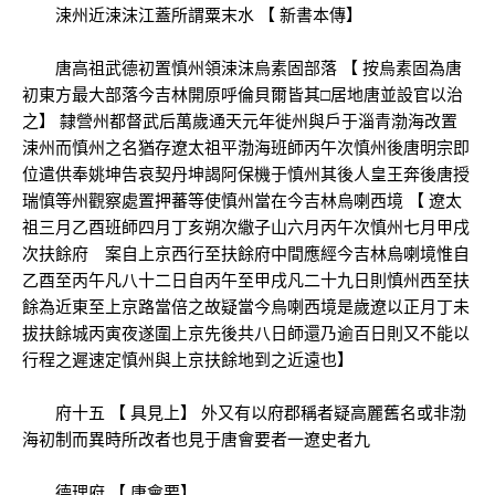
涑州近涑沫江蓋所謂粟末水 【 新書本傳】
唐高祖武德初置慎州領涑沫烏素固部落 【 按烏素固為唐
初東方最大部落今吉林開原呼倫貝爾皆其□居地唐並設官以治
之】 隸營州都督武后萬歲通天元年徙州與戶于淄青渤海改置
涑州而慎州之名猶存遼太祖平渤海班師丙午次慎州後唐明宗即
位遣供奉姚坤告哀契丹坤謁阿保機于慎州其後人皇王奔後唐授
瑞慎等州觀察處置押蕃等使慎州當在今吉林烏喇西境 【 遼太
祖三月乙酉班師四月丁亥朔次繖子山六月丙午次慎州七月甲戌
次扶餘府 案自上京西行至扶餘府中間應經今吉林烏喇境惟自
乙酉至丙午凡八十二日自丙午至甲戌凡二十九日則慎州西至扶
餘為近東至上京路當倍之故疑當今烏喇西境是歲遼以正月丁未
拔扶餘城丙寅夜遂圍上京先後共八日師還乃逾百日則又不能以
行程之遲速定慎州與上京扶餘地到之近遠也】
府十五 【 具見上】 外又有以府郡稱者疑高麗舊名或非渤
海初制而異時所改者也見于唐會要者一遼史者九
德理府 【 唐會要】