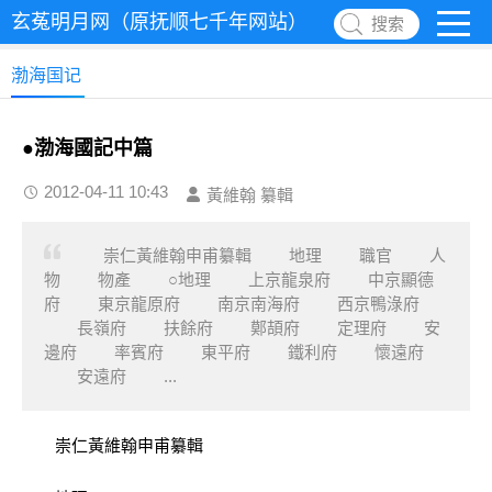
玄菟明月网（原抚顺七千年网站）
搜索
渤海国记
●渤海國記中篇
2012-04-11 10:43
黃維翰 纂輯
崇仁黃維翰申甫纂輯 地理 職官 人
物 物產 ○地理 上京龍泉府 中京顯德
府 東京龍原府 南京南海府 西京鴨淥府
長嶺府 扶餘府 鄚頡府 定理府 安
邊府 率賓府 東平府 鐵利府 懷遠府
安遠府 ...
崇仁黃維翰申甫纂輯