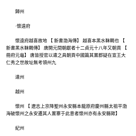
歸州
·懷遠府
懷遠府越喜故地 【 新書渤海傳】 越喜本黑水靺鞨也 【
新書黑水靺鞨傳】 唐開元間朝獻者十二貞元十八年又朝貢 【
冊府元龜】 唐皆授官以遣之具朝貢中國篇其置郡疑在宣王大
仁秀之世故址無考領州九
達州
越州
懷州 【 遼志上京降聖州永安縣本龍原府慶州縣太祖平渤
海破懷州之永安遷其人置寨于此意者懷州亦有永安縣歟】
紀州