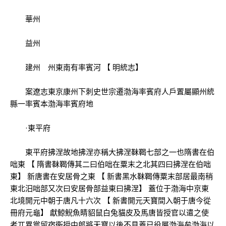
華州
益州
建州 州東南有率賓河 【 明統志】
案遼志東京康州下刺史世宗遷渤海率賓府人戶置屬顯州統
縣一率賓本渤海率賓府地
·東平府
東平府拂涅故地拂涅亦稱大拂涅靺鞨七部之一也隋書在伯
咄東 【 隋書靺鞨傳其二曰伯咄在粟末之北其四曰拂涅在伯咄
東】 新唐書在安居骨之東 【 新書黑水靺鞨傳粟末部居最南稍
東北汨咄部又次曰安居骨部益東曰拂涅】 蓋位于渤海中京東
北境開元中朝于唐凡十六次 【 新書開元天寶間入朝于唐今從
冊府元龜】 獻鯨鯢魚睛貂鼠白兔貓皮及馬唐皆授官以遣之使
者兀異嘗留宿衞授中郎將天寶以後不見蓋已役屬渤海矣渤海以