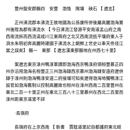
豐州盤安郡縣四 安豐 渤恪 隰壤 硤石 【 遼志】
正州沸流郡本沸流王故地國為公孫康所併後屬高麗渤海置
州後陞為郡有沸流水 【 今日沸流江發源平安南道孟山府之南
西南流拆而西流逕成川江東兩府之北又西南流抵平壤府東入于
浿水朱明初奔高麗時建國于沸流水上朝鮮上世史以奉天佟佳江
當之誤矣】 縣一 東那 【 遼志漢東那縣地在州西七十里】
案遼志東京淥州鴨淥軍謂即渤海西京鴨淥府領桓豐慕正四
州亦沿用渤海名桓豐正三州渤海隸西京慕州渤海隸安遠府遼併
隸于淥州則渤海鴨淥安遠二府接壤可知矣遼得渤海地獨鴨淥江
設官如渤海舊制以控制高麗故也桓州在淥州西南二百里豐州在
東北二百一十里正州在東北三百八十三里慕州在西北二百里而
淥州距東京道里不詳
·長嶺府
長嶺府在上京西南 【 新書 賈耽道里記自都護府東北經