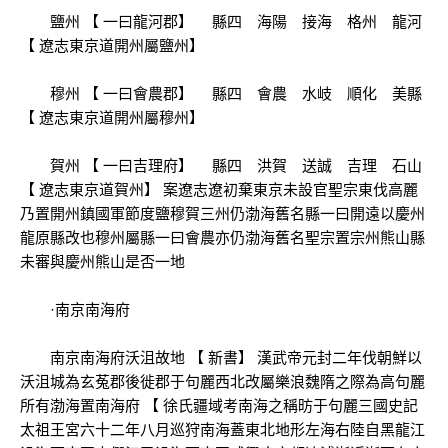
鹽州 【 一曰龍河郡】 縣四 海陽 接海 格州 龍河
【 遼志東京道開州屬鹽州】
穆州 【 一曰會農郡】 縣四 會農 水岐 順化 美縣
【 遼志東京道開州屬穆州】
賀州 【 一曰吉理府】 縣四 洪賀 送誠 吉理 石山
【 遼志東京道賀州】 案遼志遼初棄東京未設官聖宗東伐高麗
乃置開州鎮國軍節度鹽穆賀三州仍渤海舊名縣一曰開遠以慶州
龍原縣改也穆州屬縣一曰會農亦仍渤海舊名聖宗置宗州熊山縣
未審與慶州熊山是否一地
·南京南海府
南京南海府沃沮故地 【 新書】 漢武帝元封二年伐朝鮮以
沃沮城為玄菟郡後徙郡于句麗西北改屬樂浪魏隋之際為高句麗
所有渤海置南海府 【 徐氏疆域考南海之稱昉于句麗三國史記
太祖王宮六十二年八月巡狩南海蓋東北地形左海右陸自黑龍江