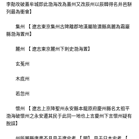
李勣攻破蓋牟城即此渤海改為蓋州又改辰州以辰韓得名井邑駢
列最為衝會】
集州 【 遼志東京集州古陴離郡地漢屬險瀆縣高麗為霜巖
縣渤海置州】
麓州 【 遼志東京麓州下刺史渤海置】
玄菟州
木底州
若忽州
懷州 【 遼志上京降聖州永安縣本龍原府慶州縣名太祖平
渤海破懷州之永安遷其民于此同一地也上言慶州下言懷州疑有
脫誤】
州所屬縣唐書不具見于遼史者 【 闕】 見于日本史者 【