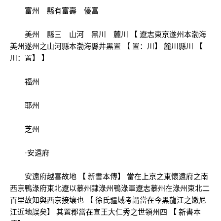
富州 縣有富壽 優富
美州 縣三 山河 黑川 麓川 【 遼志東京遂州本渤海
美州遂州之山河縣本渤海縣井黑置 【 置：川】 麓川縣川 【
川：置】 】
福州
耶州
芝州
·安遠府
安遠府越喜故地 【 新書本傳】 當在上京之東懷遠府之南
西京鴨淥府東北遼以慕州隸淥州鴨淥軍遼志慕州在淥州東北二
百里故知與西京接壤也 【 徐氏疆域考謂當在今黑龍江之嫩尼
江近地誤矣】 其置郡當在宣王大仁秀之世領州四 【 新書本