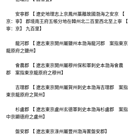
安寧郡 【 遼史地理志上京鳳州藁離故國渤海之安京 【
京：寧】 郡境南王府五帳分地在韓州北二百里西北至上寧 【
寧：京】 九百里】
龍河郡 【 遼志東京開州屬鹽州本渤海龍河郡 案指東京
龍原府之鹽州】
會農郡 【 遼志東京開州屬穆州保和軍刺史本渤海會農
郡 案指東京龍原府之穆州】
吉理郡 【 遼志東京開州屬賀州刺史本渤海吉理郡 案指
東京龍原府之賀州】
杉盧郡 【 遼志東京盧州玄德軍刺史本渤海杉盧郡 案指
中京顯德府之盧州】
盤安郡 【 遼志東京淥州屬豐州渤海置盤安郡】