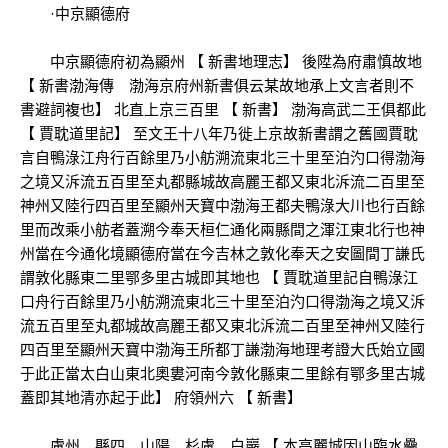
·中京顯德府
中京顯德府初為顯州 【 新書地理志】 後陞為府肅慎故地
【 新書渤海傳 渤海京府州新書俱云某故地承上文言者則不
書避詞複也】 北直上京三百里 【 新書】 渤海高武二王俱都此
【 賈耽道里記】 至文王十八年乃徙上京故新書謂之舊國賈耽
言自鴨淥江舟行百餘里乃小舫溯流東北三十里至泊汋口得渤海
之境又泝流五百里至丸都縣城故高麗王都又東北泝流二百里至
神州又陸行四百里至顯州天寶中渤海王都夫鴨淥大川也行百餘
里而改乘小舫者蓋溯今奉天桓仁通化兩縣間之渾江東北行也神
州當在今通化境顯德府當在今吉林之敦化奉天之安圖間丁謙氏
謂敦化縣東二里鄂多里古城即其地也 【 賈耽道里記自鴨淥江
口舟行百餘里乃小舫溯流東北三十里至泊汋口得渤海之境又泝
流五百里至丸都城故高麗王都又東北泝流二百里至神州又陸行
四百里至顯州天寶中渤海王所都丁謙渤海地理考證大氏始立國
于此正當太白山東北奧婁河南今敦化縣東二里餘有鄂多里古城
蓋即其地清亦起于此】 府領州六 【 新書】
盧州 縣四 山陽 杉盧 白巖 【 本高麗城因山臨水疊