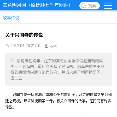
玄菟明月网（原抚顺七千年网站）
搜索
故事传说
关于兴国寺的传说
2012-04-26 21:10
不明
话说唐朝初年，辽东的高句丽国屡次侵犯唐朝的属
国——渤海国，最后竟灭掉了渤海国。渤海国的国王只
得到唐朝境内建立流亡政府，并请求唐王朝帮助复国。
唐二主一...
兴国寺位于抚顺城西南25公里的陡山子，从寺的修建之早到修
建之规模，都堪称抚顺第一寺。有关兴国寺的故事，在民间有许多
传说。