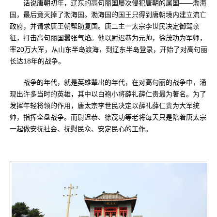
话说唐朝初年，辽东的高句丽国屡次侵犯唐朝的属国——渤海
国，最后竟灭掉了渤海国。渤海国的国王只得到唐朝境内建立流亡
政府，并请求唐王朝帮助复国。唐二主一太宗李世民决定御驾亲
征，打击高句丽国嚣张气焰。他以尉迟恭为元帅，徐茂功为军师，
率20万大军，从山东半岛渡海，到辽东半岛登录，开始了对高句丽
长达18年的战争。
战争的年代，就是英雄辈出的年代，在对高句丽的战争中，涌
现出许多当时的英雄，其中以白袍小将薛礼薛仁贵最为著名。为了
发挥年轻将领的作用，唐太宗李世民决定以薛礼薛仁贵为大军统
帅，指挥全盘战争。而尉迟恭、徐茂功等老将每天只是陪着唐太宗
一起做安抚社会、抚慰民众、安定民心的工作。