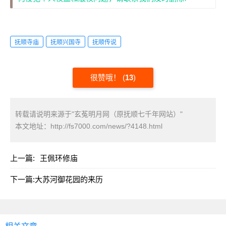
抚顺寺庙
抚顺兴国寺
抚顺传说
很赞哦！
(
13
)
转载请说明来源于"玄菟明月网（原抚顺七千年网站）"
本文地址：
http://fs7000.com/news/?4148.html
上一篇:
王佩环修庙
下一篇:
大苏河御花园的来历