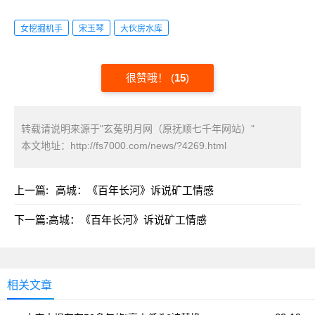
女挖掘机手
宋玉琴
大伙房水库
很赞哦！
(
15
)
转载请说明来源于"玄菟明月网（原抚顺七千年网站）"
本文地址：
http://fs7000.com/news/?4269.html
上一篇:
高城：《百年长河》诉说矿工情感
下一篇:
高城：《百年长河》诉说矿工情感
相关文章