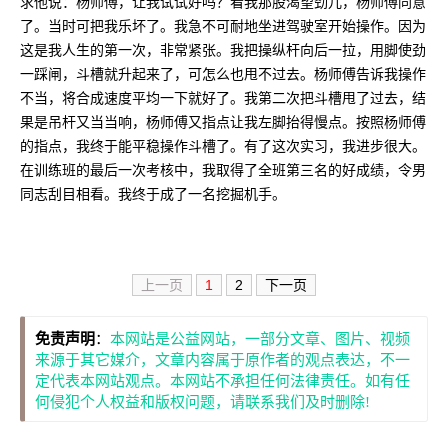
求他说：杨师傅，让我试试好吗？看我那股渴望劲儿，杨师傅同意
了。当时可把我乐坏了。我急不可耐地坐进驾驶室开始操作。因为
这是我人生的第一次，非常紧张。我把操纵杆向后一拉，用脚使劲
一踩闸，斗槽就升起来了，可怎么也甩不过去。杨师傅告诉我操作
不当，将合成速度平均一下就好了。我第二次把斗槽甩了过去，结
果是吊杆又当当响，杨师傅又指点让我左脚抬得慢点。按照杨师傅
的指点，我终于能平稳操作斗槽了。有了这次实习，我进步很大。
在训练班的最后一次考核中，我取得了全班第三名的好成绩，令男
同志刮目相看。我终于成了一名挖掘机手。
上一页
1
2
下一页
免责声明
：
本网站是公益网站，一部分文章、图片、视频
来源于其它媒介，文章内容属于原作者的观点表达，不一
定代表本网站观点。本网站不承担任何法律责任。如有任
何侵犯个人权益和版权问题，请联系我们及时删除!