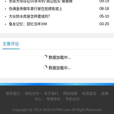
09-19
水库大坝存在50多年的“高山低头”被替换
08-18
伪满皇帝御车曾行驶在抚顺街道上
05-10
大伙防水库是怎样建成的？
03-20
鱼友记忆：回忆当年398
文章评论
数据加载中...
数据加载中...
联系我们
-
网站合作
-
关于我们
-
网站地图
-
给我留言
-
投稿
中心
-
申请专栏
-
手机访问
Copyright @ 2012-2020 fs7000.com All Right Reserved