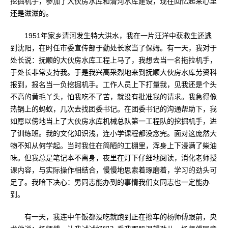
挖掘机手，参加了大伙房水库和清河水库建设，现在回忆起来心里
还是滋滋的。
1951年家乡清河发生特大洪水，我在一片汪洋中获救生还逃
到沈阳，在时任市委宣传部于勤处长家当了保姆。有一天，我对于
处长说：抚顺的大伙房水库工程上马了，我想去当一名拖拉机手，
于处长非常支持我。于是我兴高采烈地来到抚顺大伙房水库劳资科
报到，报名当一负挖掘机手。工作人员上下打量我，见我还是个头
不高的黄毛丫头，怕我吃不了苦，就没有批准我的请求。我急得像
热锅上的蚂蚁，几次去找团委书记。在团委书记的沟通帮助下，我
如愿以傍地当上了大伙房水库机械总队第一工程队的挖掘机手，进
了训练班。我的文化知识浅，连小学课程都没念完。面对这庞然大
物不知从何学起。当时我住在简陋的工棚里，浑身上下浸满了柴油
味。但我总是笔记本不离身，夜里在灯下仔细地阅读，消化老师授
课内容，与实际操作相结合，慢慢地思索着琢磨着，学习的劲头可
足了。我暗下决心：男同志能办到的事情我们女同志也一定能办
到。
有一天，我连中午饭都没吃就跑到正在擦车的杨师傅跟前，央