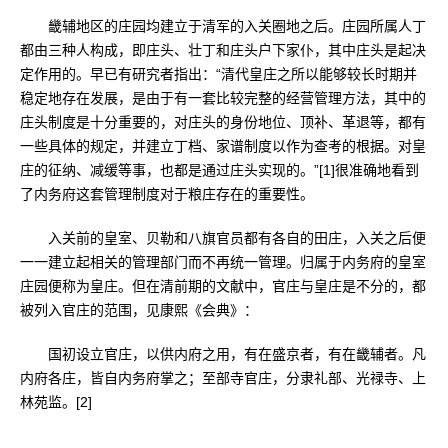
畿辅地区的庄园均建立于清军的入关圈地之后。庄园所属人丁
都由三种人构成，即庄头、壮丁和庄头户下家仆，其中庄头是起决
定作用的。早已有研究者指出：“清代皇庄之所以能够较长时期并
稳定地存在发展，是由于有一套比较完整的经营管理方法，其中的
庄头制度是十分重要的，对庄头的身份地位、顶补、革退等，都有
一些具体的规定，并建立丁档、家谱制度以作为查考的根据。对皇
庄的征纳、减缓等事，也都是通过庄头实现的。”[1]很准确地看到
了内务府这套管理制度对于粮庄存在的重要性。
入关前的皇室、贝勒和八旗官员都有各自的田庄，入关之后便
一一建立起相关的管理部门而不再统一管理。归属于内务府的皇室
庄园便称为皇庄。但在清前期的文献中，官庄与皇庄是不分的，都
被列入官庄的范围，见康熙《会典》：
国初设立官庄，以供内府之用，有在盛京者，有在畿辅者。凡
内府各庄，皆自内务府掌之；至部寺官庄，分隶礼部、光禄寺、上
林苑监。[2]