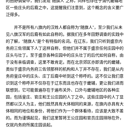
的田野调查中，我们发现“随旗人”之称，同样也存在于清代畿辅地
区一些庄头的后裔之中，这提醒我们注意到，这个概念的含义要广
泛得多。
并不是所有八旗内的汉姓人都自称为“随旗人”，至少我们从未
见八旗汉军的后裔有如此自称的。据我们在多年田野调查的实践中
的了解，“随旗人”是个有特指的名词。在辽东，我们只听到盛京内
务府三佐领属下人丁这样自称，但他们并不属于盛京任何庄园中的
庄头与壮丁。至于盛京各种庄园中的庄头壮丁的后代如何自称，由
于没有亲临调查，这里不敢肯定。而在北京郊区亦即清代的畿辅，
类似于盛京内务府三佐领那样的机构和人丁并不存在，我们是从内
务府皇庄中的庄头、庄丁后裔中听到这个称呼的。这不仅让我们意
识到这个称呼并不仅存在于辽东而且也存在于畿辅，更让我们进而
联想到，它可能普遍存在于遍布关外、口外与畿辅地区的各种庄
园，包括皇庄、官庄和王公庄园的人丁之中。这些庄园中的人丁显
然都以汉人为主，他们既然具有大体相同的来源，在旗内亦具有大
体相同的地位和身份，将他们作为一个群体看待，应该是大致不差
的。而为谨慎起见，我们这里暂将王公庄园和官员庄园排除在外，
仅就内务府所属庄园谈起。