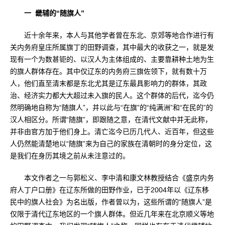
一 畿辅的“随旗人”
近十余年来，本人与其他学者曾在东北、京郊等地合作进行有
关内务府皇庄所属旗丁的田野调查，其中最大的收获之一，就是发
现有一个为数甚钜的、以汉人为主体组成的、主要靠耕种土地为生
的旗人群体存在。其中仅辽东的内务府三旗佐领下，就有数十万
人，他们直至清末都是东北尤其是辽东最具影响力的群体，其政
治、经济实力都大大超过未入旗的民人。这个群体的后代，迄今仍
然明确地自称为“随旗人”，并以此与“在旗”的“纯满洲”和“在民的”的
汉人相区分。所谓“随旗”，即跟随之意，在清代文献中并无此称，
并非由官方加于他们身上。清亡迄今已历几代人、近百年，但这些
人仍然能清楚地以“随旗”来为自己的家族在清朝时的身分定位，这
是我们在身历其境之前从未注意过的。
本文作者之一与郭松义、李中清和康文林教授结合《盛京内务
府人丁户口册》在辽东所做的田野作业，已于2004年以《辽东移
民中的旗人社会》为名出版，作者曾以为，这些所谓的“随旗人”是
仅限于清代辽东地区的一个旗人群体。但近几年来在北京顺义等地