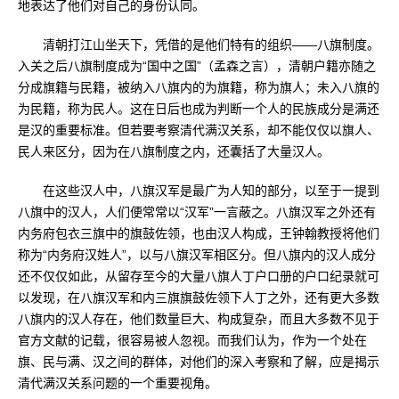
地表达了他们对自己的身份认同。
清朝打江山坐天下，凭借的是他们特有的组织——八旗制度。
入关之后八旗制度成为“国中之国”（孟森之言），清朝户籍亦随之
分成旗籍与民籍，被纳入八旗内的为旗籍，称为旗人；未入八旗的
为民籍，称为民人。这在日后也成为判断一个人的民族成分是满还
是汉的重要标准。但若要考察清代满汉关系，却不能仅仅以旗人、
民人来区分，因为在八旗制度之内，还囊括了大量汉人。
在这些汉人中，八旗汉军是最广为人知的部分，以至于一提到
八旗中的汉人，人们便常常以“汉军”一言蔽之。八旗汉军之外还有
内务府包衣三旗中的旗鼓佐领，也由汉人构成，王钟翰教授将他们
称为“内务府汉姓人”，以与八旗汉军相区分。但八旗内的汉人成分
还不仅仅如此，从留存至今的大量八旗人丁户口册的户口纪录就可
以发现，在八旗汉军和内三旗旗鼓佐领下人丁之外，还有更大多数
八旗内的汉人存在，他们数量巨大、构成复杂，而且大多数不见于
官方文献的记载，很容易被人忽视。而我们认为，作为一个处在
旗、民与满、汉之间的群体，对他们的深入考察和了解，应是揭示
清代满汉关系问题的一个重要视角。