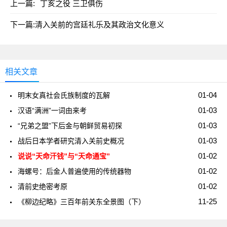
上一篇:
丁亥之役 三卫俱伤
下一篇:
清入关前的宫廷礼乐及其政治文化意义
相关文章
01-04
明末女真社会氏族制度的瓦解
01-03
汉语“满洲”一词由来考
01-03
“兄弟之盟”下后金与朝鲜贸易初探
01-03
战后日本学者研究清入关前史概况
01-02
说说“天命汗钱”与“天命通宝”
01-02
海螺号：后金人普遍使用的传统器物
01-02
清前史绝密考原
11-25
《柳边纪略》三百年前关东全景图（下）