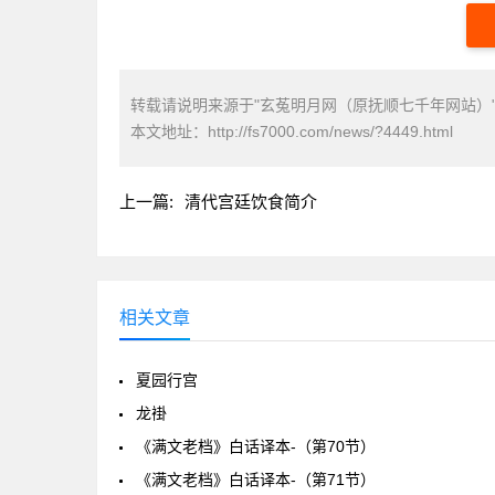
转载请说明来源于"玄菟明月网（原抚顺七千年网站）
本文地址：
http://fs7000.com/news/?4449.html
上一篇:
清代宫廷饮食简介
相关文章
夏园行宫
龙褂
《满文老档》白话译本-（第70节）
《满文老档》白话译本-（第71节）