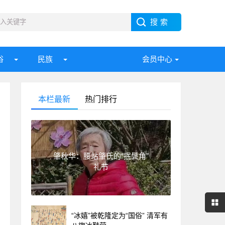
俗
民族
会员中心
本栏最新
热门排行
肇秋华：腰站肇氏的“抿鬓角”
礼节
“冰嬉”被乾隆定为“国俗” 清军有