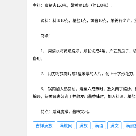
主料：瘦猪肉150克，嫩黄瓜1条（约100克）。
调料：料酒10克，精盐1克，黄酱10克，葱姜各少许，熟
制法：
1、 用清水将黄瓜洗净，顺长切成4条，片去黄瓜子，切
备用。
2、 用刀将猪肉片成1厘米厚的大片，剞上十字形花刀，
3、 锅内加入熟猪油，烧至六成热时，放入肉丁煸炒，
煸炒，待黄酱裹匀肉丁并散发出酱香味时，加入料酒、精盐
特点：咸鲜脆嫩，酱味突出。
吉祥满族
满族网
满族
满语
满文
满洲