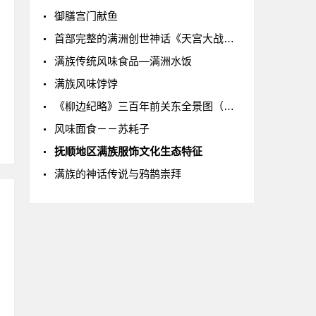
御膳宫门献鱼
首部完整的满洲创世神话《天宫大战》面世
满族传统风味食品—满洲水饭
满族风味饽饽
《柳边纪略》三百年前关东全景图（下）
风味面食－－苏耗子
抚顺地区满族服饰文化生态特征
满族的神话传说与鸦鹊崇拜