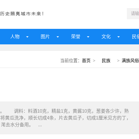
人物
图片
荣誉
文化
民
当前位置：
首页
>
民族
>
满族风俗
克）。 调料：料酒10克，精盐1克，黄酱10克，葱姜各少许，熟
水将黄瓜洗净，顺长切成4条，片去黄瓜子，切成1厘米见方的丁，
去水分备用。 ...