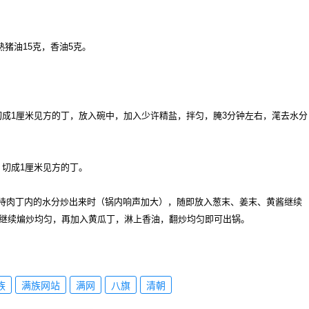
猪油15克，香油5克。
成1厘米见方的丁，放入碗中，加入少许精盐，拌匀，腌3分钟左右，滗去水分
切成1厘米见方的丁。
待肉丁内的水分炒出来时（锅内响声加大），随即放入葱末、姜末、黄酱继续
继续煸炒均匀，再加入黄瓜丁，淋上香油，翻炒均匀即可出锅。
族
满族网站
满网
八旗
清朝