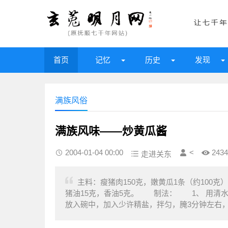
首页
记忆
历史
发现
满族风俗
满族风味——炒黄瓜酱
2004-01-04 00:00
<
2434
走进关东
主料：瘦猪肉150克，嫩黄瓜1条（约100
猪油15克，香油5克。 制法： 1、 用清
放入碗中，加入少许精盐，拌匀，腌3分钟左右，滗