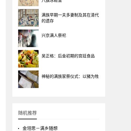
八旗冰鞋营
满族早期一夫多妻制及其在清代
的遗存
兴京满人祭祀
吴正格：后金初期的宫廷食品
神秘的满族家祭仪式：以猪为牲
随机推荐
金翎思－满乡随想