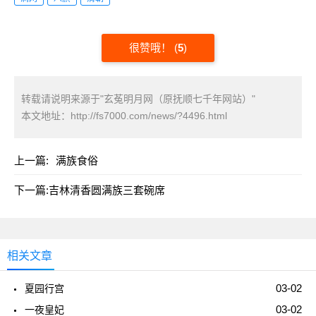
很赞哦！
(
5
)
转载请说明来源于"玄菟明月网（原抚顺七千年网站）"
本文地址：
http://fs7000.com/news/?4496.html
上一篇:
满族食俗
下一篇:
吉林清香圆满族三套碗席
相关文章
03-02
夏园行宫
03-02
一夜皇妃