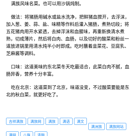
满族风味名菜。也可以用沙锅炖制。
做法：将猪肠用碱水或盐水洗净，把鲜猪血搅开，去浮沫，
加入葱、姜、蒜、盐、味精等作料后灌入猪肠，煮熟切段；将
五花猪肉用开水紧透，去掉浮沫和血腥味，再重新换清水煮
熟，切成薄片，然后将白肉、血肠，以及切好的酸菜和粉丝一
道放进锅里用清水炖半小时即成。吃时蘸着韭菜花、豆腐乳、
芝麻酱等调料。
口味：这道美味的东北菜冬天吃最适合，此菜白肉不腻，血
肠异香，营养十分丰富。
吃在北京：这道菜到了北京，味道没变，不过酸菜要能是东
北的秋白菜，就更好吃了。
吉祥满族
满族网
满族
满语
满文
满洲族
满族网站
满网
八旗
清朝