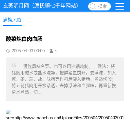
玄菟明月网（原抚顺七千年网站）
搜索
满族风俗
酸菜炖白肉血肠
2005-04-03 00:00
<
满族风味名菜。也可以用沙锅炖制。 做法：将
猪肠用碱水或盐水洗净，把鲜猪血搅开，去浮沫，加入
葱、姜、蒜、盐、味精等作料后灌入猪肠，煮熟切段；
将五花猪肉用开水紧透，去掉浮沫和血腥味，再重新换
清水煮熟，切...