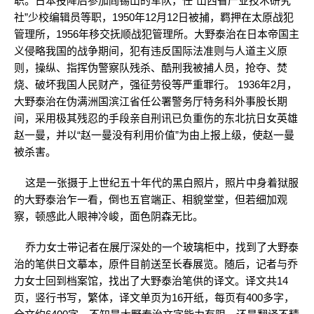
职。日本投降后参加阎锡山的军队，任“山西省产业技术研究
社”少校编辑员等职，1950年12月12日被捕，羁押在太原战犯
管理所，1956年移交抚顺战犯管理所。大野泰治在日本帝国主
义侵略我国的战争期间，犯有违反国际法准则与人道主义原
则，操纵、指挥伪警察队残杀、酷刑我被捕人员，抢夺、焚
烧、破坏我国人民财产，强征劳役等严重罪行。 1936年2月，
大野泰治在伪满洲国滨江省任公署警务厅特务科外事股长期
间，采用极其残忍的手段亲自刑讯已负重伤的东北抗日女英雄
赵一曼，并以“赵一曼没有利用价值”为由上报上级，使赵一曼
被杀害。
这是一张摄于上世纪五十年代的黑白照片，照片中身着狱服
的大野泰治乍一看，倒也五官端正、相貌堂堂，但若细加观
察，顿感此人眼神冷峻，面色阴森无比。
乔力女士带记者在展厅深处的一个玻璃柜中，找到了大野泰
治的笔供日文摹本，原件目前送至长春展览。随后，记者与乔
力女士回到档案馆，找出了大野泰治笔供的译文。译文共14
页，竖行书写，繁体，译文单页为16开纸，每页有400多字，