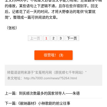
全文约6400字。不知是大野泰治文字能力有限，还是翻译不精
的缘故，某些语句上下逻辑不通，且存在些许错别字。回沈
后，记者花了近一天的时间，才将大野泰治的笔供“化繁就
简”，整理成一篇可供阅读的文章。
（张松）
上一页
1
2
3
下一页
很赞哦！
(
3
)
转载请说明来源于"玄菟明月网（原抚顺七千年网站）"
本文地址：
http://fs7000.com/news/?5264.html
上一篇:
到抚顺次数最多的国家领导人——朱德
下一篇:
《献纳器材》小秧歌剧的前尘往事