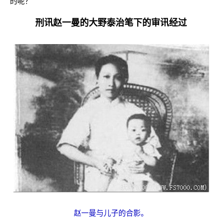
的呢？
刑讯赵一曼的大野泰治笔下的审讯经过
赵一曼与儿子的合影。