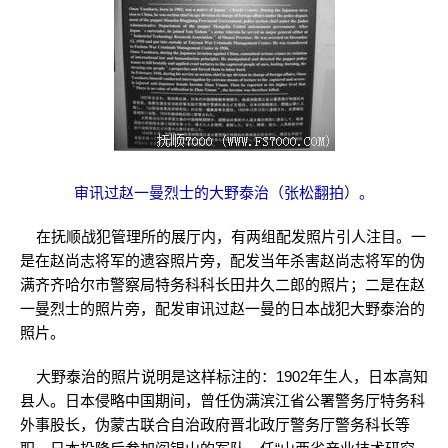
审讯过赵一曼烈士的大野泰治（张松翻拍）。
在抚顺战犯管理所的展厅内，有两组配发照片引人注目。一
是在赵尚志将军的遗容照片旁，配发当年杀害赵尚志将军的伪
满齐齐哈尔市警察局特务科科长田井久二郎的照片；二是在赵
一曼烈士的照片旁，配发审讯过赵一曼的日本战犯大野泰治的
照片。
大野泰治的照片说明是这样标注的：1902年生人，日本高知
县人。日本侵略中国期间，曾任伪满滨江省公署警务厅特务科
外事股长，伪蒙古联合自治政府晋北政厅警务厅警务科长等