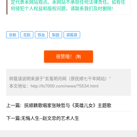
定代表本网站观点。本网站不承担任何法律责任。如有任
何侵犯个人权益和版权问题，请联系我们及时删除!
京剧
花脸
铁血
梨园
梁殿昌
很赞哦！
(
9
)
转载请说明来源于"玄菟明月网（原抚顺七千年网站）"
本文地址：
http://fs7000.com/news/?5534.html
上一篇:
抚顺籍歌唱家张映哲与《英雄儿女》主题歌
下一篇:
无悔人生--赵文忠的艺术人生