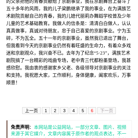
的父亲把他的青春贡献给了京剧事业，我在京剧舞台上奋斗了
五十多年的风雨，我的儿子梁鹏继承了我的事业，在为满族艺
术剧院贡献自己的青春，我的儿媳代丽莉办舞蹈学校普及少年
儿童的艺术基础教育。我做人的信条是：清清白白做人，认认
真真做事，真诚对待朋友，忠于自己喜爱的京剧事业。宁为玉
碎，不为瓦全。五十一年的京剧事业，虽然我已退出了舞台，
但我看到今天的京剧事业仍然有着旺盛的生命力，有着众多戏
迷和京剧观众，我兴奋不已。去年为了纪念“5·23”，满族艺术
剧院搞了一台精彩的戏曲专场，老中青三代都粉墨登场，我甚
感欣慰。我由衷的感谢家乡父老、各级领导对京剧事业的关注
和支持。我祝愿大家，工作顺利，身体健康，阖家欢乐，万事
顺意！
上一页
1
2
3
4
5
6
下一页
免责声明
：
本网站是公益网站，一部分文章、图片、视频
来源于其它媒介，文章内容属于原作者的观点表达，不一