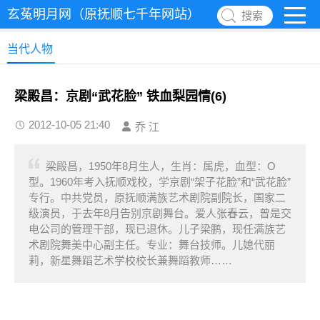
玄菟明月网（原抚顺七千年网站）
搜索
当代人物
梁殿昌：京剧“武花脸” 铁血梨园情(6)
2012-10-05 21:40
乔 江
梁殿昌，1950年8月生人，生肖：属虎，血型：O
型。1960年考入抚顺戏校，学京剧“架子花脸”和“武花脸”
专行。中共党员，原抚顺满族艺术剧院副院长，国家二
级演员，于去年8月告别京剧舞台。爱人张春云，曾是交
电公司的管理干部，现已退休。儿子梁鹏，现任满族艺
术剧院舞美中心副主任。专业：舞台技师。儿媳代丽
莉，新星舞蹈艺术学校校长兼舞蹈教师……