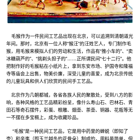
毛猴作为一件民间工艺品出现在北京，可以追溯到清朝道光
年间。那时，北京有一位人称“猴汪”的汪姓艺人，专门制作毛
猴，用毛猴来模拟人们的劳动和生活，作品有“推小车的”、“卖
冰糖葫芦的”、“挑剃头担子的”……正所谓民间“七十二行”。他
把制作好的毛猴粘在小纸片上，拿到东安市场、护国寺和隆福
寺等庙会上出售，物美价廉，深受儿童的喜爱，成为北京传统
的儿童玩具和供人们欣赏的民间手工艺品。
北京作为几朝都城，各省各族人民的聚散处，受到八方的影
响，各种风格的工艺品精彩纷呈，像什么寿山石、巴林石、青
田石等奇石摆件，彩蛋、根雕、烟壶、茶壶、铜器、花瓶等无
一不摆在多宝槅上，成为收藏珍品。
“毛猴”是一种民间工艺品，它是用中药里的蝉蜕（即知了
壳）和辛夷（即玉兰越冬的花骨朵）制成的，用料虽简单，但