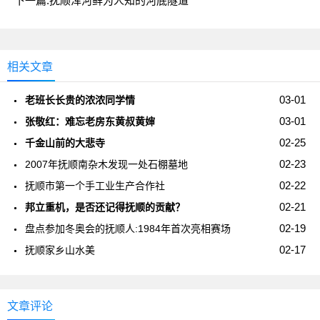
下一篇:
抚顺浑河鲜为人知的河底隧道
相关文章
03-01
老班长长贵的浓浓同学情
03-01
张敬红：难忘老房东黄叔黄婶
02-25
千金山前的大悲寺
02-23
2007年抚顺南杂木发现一处石棚墓地
02-22
抚顺市第一个手工业生产合作社
02-21
邦立重机，是否还记得抚顺的贡献？
02-19
盘点参加冬奥会的抚顺人:1984年首次亮相赛场
02-17
抚顺家乡山水美
文章评论