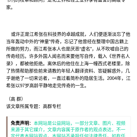
家。
或许正是江希张在科技界的卓越成就，人们便逐渐淡忘了他
当年轰动中外的“神童”传奇，忘记了他曾经在整理中国古籍上
所做的努力，而江希张本人也是厌恶“虚名”，从不吹嘘自己的
传奇经历。许多外国人闻名而来要他写自传，载入《世界名人
录》，都被他拒绝。离休后的他住在上海一幢西式老楼里，除
了热情帮助那些前来请教的年轻人翻译资料、答疑解惑外，几
乎谢绝了一切来访者，一直过着简朴的隐居生活。2004年，江
希张以97岁高龄平静地走完传奇的一生。
（高 群）
该文章所属专题：
高群专栏
免责声明
：
本网站是公益网站，一部分文章、图片、视频
来源于其它媒介，文章内容属于原作者的观点表达，不一
定代表本网站观点。本网站不承担任何法律责任。如有任