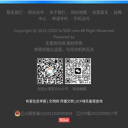
联系我们
-
网站合作
-
关于我们
-
网站地图
-
给我留言
-
投稿
中心
-
申请专栏
-
手机访问
Copyright @ 2012-2020 fs7000.com All Right Reserved
Powered by
玄菟明月网 版权所有
本网站独立运营，与任何机构无关
闲话大潦官方公众号 网站编辑
有害信息举报
|
文明网 传播文明
|
ICP域名备案查询
辽公网安备21041102000404
辽ICP备2022000827号
51La