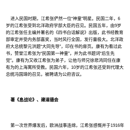
进入民国时期，江希张俨然一位“神童”明星。民国二年，6
岁的江希张受到北洋政府学部大臣的召见。民国五年，由9岁
的江希张任主编并署名的《四书白话解说》出版，此书经教育
部审定并受内务部嘉奖，当时风行全国，发行量极大。北洋政
府大总统黎元洪题“大同先导”，印在书的扉页。康有为看过此
书，赞誉江希张为“民国第一神童”，并为此书题词“后生先
觉”。康有为又收江希张为弟子，让他与师兄徐悲鸿同住在康
有为的上海寓所受教。民国六年，10岁的江希张还受到代理大
总统冯国璋的召见，被聘请为公府咨议。
著《息战论》、建道德会
第一次世界爆发后，欧洲战事连绵，江希张感慨并于1916年