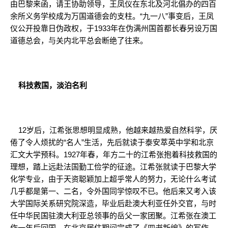
由巴黎来函，请王协助领导，王凤仪在东北及河北倡办的四百
余所义务学校成为万国道德会的支柱。“九一八”事变后，王凤
仪公开投靠日伪政权，于1933年在伪满州国首都长春另设万国
道德总会，与关内北平总会断绝了往来。
科技救国，淡泊名利
12岁后，江希张思想明显成熟，他越来越热爱自然科学，厌
倦了令人烦扰的“名人”生活，先后就读于泰安萃英中学和北京
汇文大学预科。1927年春，年方二十的江希张抱着科技救国的
理想，踏上远赴法国勤工俭学的征途。江希张就读于巴黎大学
化学专业，由于天资聪颖加上超乎常人的努力，无论什么考试
几乎都是第一、二名，令外国同学惊叹不已。他后来又考入该
大学国际关系研究院深造，毕业后赴澳大利亚任外交官，与时
任中华民国驻澳大利亚总领事的岳父一家团聚。江希张在澳工
作一年后回国，在北京居住期间完成了《四书新编》的写作，