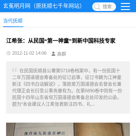
玄菟明月网（原抚顺七千年网站）
搜索
当代抚顺
江希张：从民国“第一神童”到新中国科技专家
2012-11-02 14:06
高群
在民国抚顺县公署第5718卷档案中，有一份民国十
二年万国道德会筹备处的征订启事，征订书籍为江神童
新注《四书白话解说》，落款是万国道德会名誉会长兼
代理正会长衍圣公事务康有为。在第6890卷中则有一份
民国十四年山东省垣万国道德会筹备总处印发的公函，
题为“本会建议人江希张君新注四书、礼...