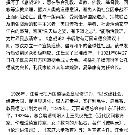
撰写了《息战论》，意在融合孔教、道教、佛教、基督教、回
教等宗教义理，振兴人类的道德意识，避免人类社会因争战不
止而同趋殆亡。此书一版再版，受到倡导国家进步、宗教联合
及消弭战端的和平主义者，美国传教士、学者、社会活动家李
佳白的盛赞，称其“具天纵之姿，有卫道之志”，“能融洽教理，
为世界民族请命”。《息战论》书后附有万国道德会建议十二
则，提议办立一个宣扬道德、倡导和平的全球性社团。该书发
行后受到民众积极响应，江氏父子呈准政府，于1921年8月27
日孔子诞辰召开万国道德会成立大会。初举孔子嫡裔衍圣公孔
德成为会长，孔氏家族以其年幼婉辞，复举康有为任会长。
1926年，江希张把万国道德会章程修订为：“以改建社会，
缔造大同，促世界进化，谋人群幸福，实行利民生、启民智、
敦民德之计划为宗旨。”1928年，万国道德总会由山东迁往北
平。1929年，总会聘请朝阳人士王凤仪先生（近代民间教育
家、伦理道德宣传家、女子教育的开拓者，著有《诚明录》、
《伦理讲演录》、《家庭六步教育》等）当宣道主任。江希张