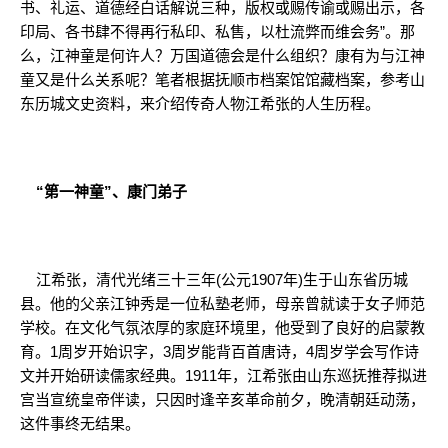
书、礼运、道德经白话解说三种，版权或赐传谕或赐出示，各
印局、各书肆不得再行私印、私售，以杜流弊而维会务”。那
么，江神童是何许人？万国道德会是什么组织？康有为与江神
童又是什么关系呢？笔者根据抚顺市档案馆馆藏档案，参考山
东历城文史资料，来介绍传奇人物江希张的人生历程。
“第一神童”、康门弟子
江希张，清代光绪三十三年(公元1907年)生于山东省历城
县。他的父亲江钟秀是一位私塾老师，母亲曾就读于女子师范
学校。在文化气氛浓厚的家庭环境里，他受到了良好的启蒙教
育。1周岁开始识字，3周岁能背百首唐诗，4周岁学会写作诗
文并开始研读儒家经典。1911年，江希张由山东巡抚推荐拟进
宫当宣统皇帝伴读，只因时逢辛亥革命前夕，晚清朝廷动荡，
这件事终无结果。