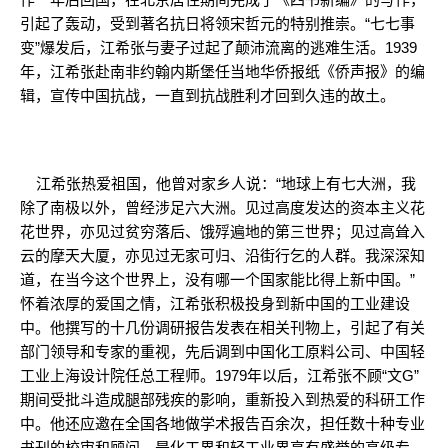
引起了轰动，受到著名抗日将领宋哲元的特别推崇。“七七事
变”爆发后，江希张与妻子过起了颠沛流离的逃难生活。1939
年，江希张赴南非约翰内斯堡任当地华侨报纸《侨声报》的编
辑，宣传中国抗战，一直到抗战胜利才回到久违的故土。
江希张热爱祖国，他曾对家乡人说：“地球上有七大洲，我
除了南极以外，曾经涉足六大洲。见过高度发达的资本主义花
花世界，亦见过贫穷落后、饿殍遍地的第三世界；见过高耸入
云的摩天大厦，亦见过无家可归、沿街行乞的人群。我深深知
道，在当今这个世界上，没有哪一个国家能比得上新中国。”
怀着浓厚的爱国之情，江希张积极投身到新中国的工业建设
中。他撰写的十几份调研报告发表在相关刊物上，引起了有关
部门领导和专家的重视，先后调到中国化工原料公司、中国轻
工业上海设计院任总工程师。1979年以后，江希张不顾“文G”
期间受批斗造成腿部残疾的影响，重新投入到热爱的科研工作
中。他还应邀在全国各地做学术报告百余次，担任数十种专业
书刊的校审和顾问，是化工界和轻工业界享有盛誉的高级专