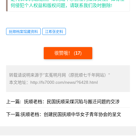
何侵犯个人权益和版权问题，请联系我们及时删除!
抚顺档案馆藏资料
江希张史料
很赞哦！
(
17
)
转载请说明来源于"玄菟明月网（原抚顺七千年网站）"
本文地址：
http://fs7000.com/news/?6428.html
上一篇:
抚顺老档：民国抚顺采煤沉陷与搬迁问题的交涉
下一篇:
抚顺老档：创建民国抚顺中华女子青年协会的呈文