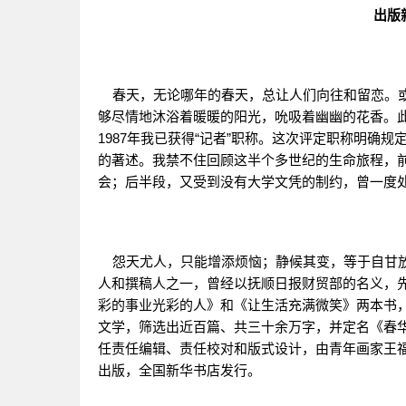
出版
春天，无论哪年的春天，总让人们向往和留恋。或许
够尽情地沐浴着暖暖的阳光，吮吸着幽幽的花香。
1987年我已获得“记者”职称。这次评定职称明确
的著述。我禁不住回顾这半个多世纪的生命旅程，
会；后半段，又受到没有大学文凭的制约，曾一度
怨天尤人，只能增添烦恼；静候其变，等于自甘放
人和撰稿人之一，曾经以抚顺日报财贸部的名义，
彩的事业光彩的人》和《让生活充满微笑》两本书
文学，筛选出近百篇、共三十余万字，并定名《春华
任责任编辑、责任校对和版式设计，由青年画家王
出版，全国新华书店发行。