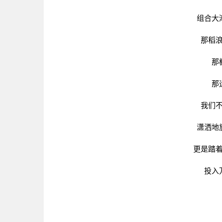
组合大
那稻
那
那
我们
潇洒地
更是踏
投入