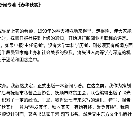
新闻专著《春华秋实》
是上苍的眷顾，1993年的春天特殊地来得早，走得晚，使大家能
此时，抚顺日报社接到上级的通知，开始进行新闻业务职称的评定。
规定，如果申报“主任记者”，没有大学本科学历者，则必须要有新闻方面
前半段受到家庭出身和社会关系的殃及，痛失进入高等学府深造的机
处于迷茫和困惑之中。
弃。我毅然决定，正式出版一本新闻专著。在这之前，我作为策划
先后与抚顺市私营企业协会、抚顺市财贸工会，联合编辑出版了《光
，积累了一定的经验。于是，我将近七年来采写的通讯、特写、报告
秋实》，意为“春发其华，秋收其实，有始有终，爰登其质”。我自
福顺设计封面，著名书法家于溥 题写书名。然后交由东方文化出版社