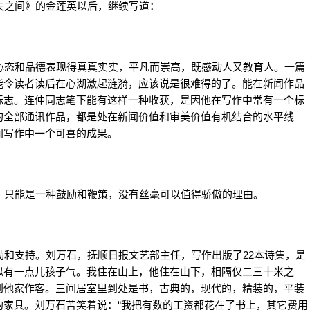
之间》的金莲英以后，继续写道：
态和品德表现得真真实实，平凡而崇高，既感动人又教育人。一篇
能令读者读后在心湖激起涟漪，应该说是很难得的了。能在新闻作品
标志。连仲同志笔下能有这样一种收获，是因他在写作中常有一个标
的全部通讯作品，都是处在新闻价值和审美价值有机结合的水平线
闻写作中一个可喜的成果。
只能是一种鼓励和鞭策，没有丝毫可以值得骄傲的理由。
和支持。刘万石，抚顺日报文艺部主任，写作出版了22本诗集，是
似有一点儿孩子气。我住在山上，他住在山下，相隔仅二三十米之
到他家作客。三间居室里到处是书，古典的，现代的，精装的，平装
的家具。刘万石苦笑着说：“我把有数的工资都花在了书上，其它费用