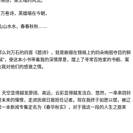
的情感，是灵魂的风流。
声万卷诗，英雄唱在今朝，
山山水水，春春秋秋……
么刘万石的四首《题诗》，就是嵌缀在锦缎上的四朵绚丽夺目的鲜
装”，使这本小书带着我的深情厚意，摆上了寻常百姓家的书橱、案
达我对他们的感激之情。
天空显得越发廖阔、高远，云彩显得越发洁白、悠然，一串串鸽铃
对未来的憧憬，走进抚顺日报担任记者。现在我终于如愿以偿，被辽
第一本新闻专集定名为《春华秋实》，对于我这一段的人生之旅来