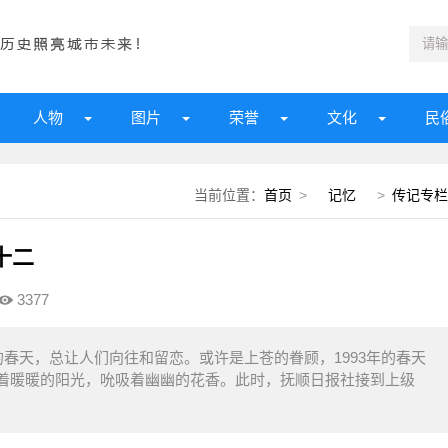
人物
图片
荣誉
文化
民
当前位置：
首页
>
记忆
>
传记专栏
十二
3377
春天，总让人们向往和留恋。或许是上苍的眷顾，1993年的春天
着暖暖的阳光，吮吸着幽幽的花香。此时，抚顺日报社接到上级