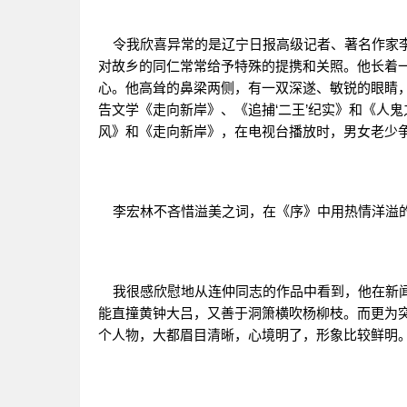
令我欣喜异常的是辽宁日报高级记者、著名作家李
对故乡的同仁常常给予特殊的提携和关照。他长着
心。他高耸的鼻梁两侧，有一双深遂、敏锐的眼睛
告文学《走向新岸》、《追捕‘二王’纪实》和《人
风》和《走向新岸》，在电视台播放时，男女老少
李宏林不吝惜溢美之词，在《序》中用热情洋溢
我很感欣慰地从连仲同志的作品中看到，他在新闻
能直撞黄钟大吕，又善于洞箫横吹杨柳枝。而更为
个人物，大都眉目清晰，心境明了，形象比较鲜明