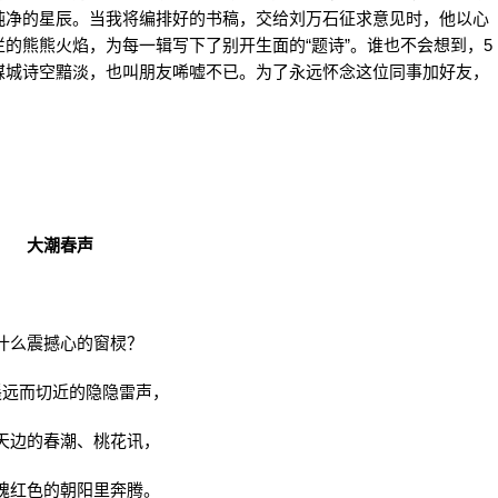
、纯净的星辰。当我将编排好的书稿，交给刘万石征求意见时，他以心
的熊熊火焰，为每一辑写下了别开生面的“题诗”。谁也不会想到，5
煤城诗空黯淡，也叫朋友唏嘘不已。为了永远怀念这位同事加好友，
大潮春声
什么震撼心的窗棂？
遥远而切近的隐隐雷声，
天边的春潮、桃花讯，
瑰红色的朝阳里奔腾。