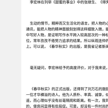
李宏林在列举《甜蜜的事业》中的张继生、《得失
生动的情节，精粹而又生活化的语言，把人物的心
通讯，能把人物的精神面貌刻划得这样细致入微，
中写好人物，是证明写作水平跨入较高层次的一种
位，常年孜孜不倦努力追求的结果。所以纵观连仲
上。可以说，《春华秋实》的出版，是我省记者新
毫无疑问，李宏林给予的高度评价，对于我来说，
《春华秋实》的正式出版，还得到了刘万石的鼓励
一位才华横溢的诗人。他为人质朴、率真、诚挚，
遥，而心理似乎没有丝毫隔阂和距离。有一次，我
的，使房间显得有些局促。可是，却没有一件时尚