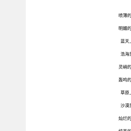
喷薄
明媚
蓝天
浩海
灵峭
轰鸣
草原
沙漠
灿烂