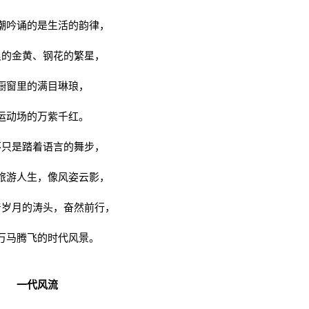
潮吟诵的是生活的韵律，
浪的金黄、钢花的繁星，
橱窗里的满目琳琅，
运动场的万紫千红。
不只是踏着语言的舞步，
旅游人生，像风姿云影，
着岁月的涛头，奋然前行，
万马腾飞的时代风景。
一代风流