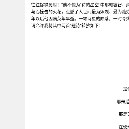
往往捉襟见肘！”他不愧为“诗的星空”中那颗睿智
与心撞击的火花，点燃了人世间最为炽烈、最为灿烂
年以后他因病英年早逝。一颗诗星的陨落，一时令
请允许我将其中两首“题诗”转抄如下：
是
那是
那是
在玫