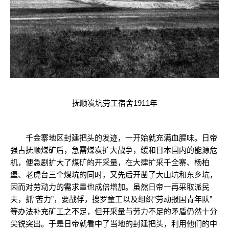
抚顺炭坑劳工宿舍1911年
千金寨地区封建把头的发迹，一开始就充满血腥味。日帝
强占抚顺煤矿后，急需煤炭扩大战争，缓和日本国内的能源危
机，便急剧扩大了煤矿的开采量，在大肆扩采千全寨、杨柏
堡、老虎台三个煤坑的同时，又先后开凿了大山坑和东乡坑，
因而对劳动力的需求量也成倍增加。虽然日帝一再采取派民
夫，抓“苦力”，要战俘，搜罗童工以及组织“劳动报国青年队”
等办法补充矿工之不足，但开采量与劳力不足的矛盾仍然十分
尖锐突出。于是日帝就看中了当地的封建把头，利用他们的中