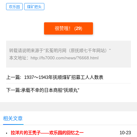
欢乐园
煤矿把头
很赞哦！
(
29
)
转载请说明来源于"玄菟明月网（原抚顺七千年网站）"
本文地址：
http://fs7000.com/news/?6668.html
上一篇:
1937～1943年抚顺煤矿招募工人人数表
下一篇:
承载不幸的日本商船“抚顺丸”
相关文章
10-23
拉洋片的王秃子——欢乐园的回忆之一