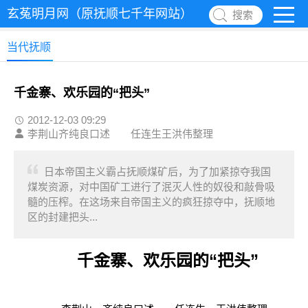
玄菟明月网（原抚顺七千年网站）
搜索
当代抚顺
千金寨、欢乐园的“把头”
2012-12-03 09:29
李荆山齐纯良口述 任连生王洪伟整理
日本帝国主义霸占抚顺煤矿后，为了加紧掠夺我国
煤炭资源，对中国矿工进行了泯灭人性的奴役和敲骨吸
髓的压榨。在这场来自帝国主义的疯狂掠夺中，抚顺地
区的封建把头...
千金寨、欢乐园的“把头”