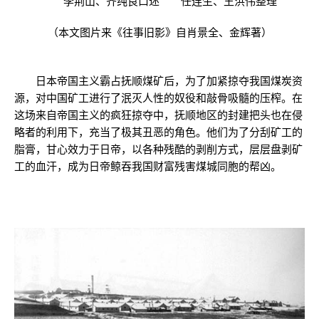
李荆山、齐纯良口述 任连生、王洪伟整理
（本文图片来《往事旧影》自肖景全、金辉著）
日本帝国主义霸占抚顺煤矿后，为了加紧掠夺我国煤炭资
源，对中国矿工进行了泯灭人性的奴役和敲骨吸髓的压榨。在
这场来自帝国主义的疯狂掠夺中，抚顺地区的封建把头也在侵
略者的利用下，充当了极其丑恶的角色。他们为了分刮矿工的
脂膏，甘心效力于日帝，以各种残酷的剥削方式，层层盘剥矿
工的血汗，成为日帝鲸吞我国财富残害煤城同胞的帮凶。