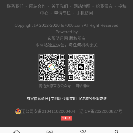
联系我们
-
网站合作
-
关于我们
-
网站地图
-
给我留言
-
投稿
中心
-
申请专栏
-
手机访问
Copyright @ 2012-2020 fs7000.com All Right Reserved
Powered by
玄菟明月网 版权所有
本网站独立运营，与任何机构无关
闲话大潦官方公众号 网站编辑
有害信息举报
|
文明网 传播文明
|
ICP域名备案查询
辽公网安备21041102000404
辽ICP备2022000827号
51La