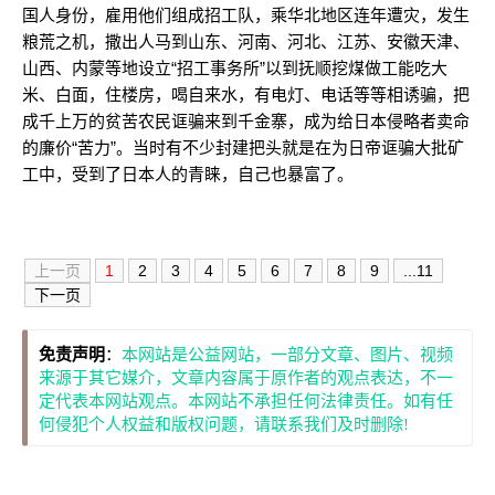
国人身份，雇用他们组成招工队，乘华北地区连年遭灾，发生
粮荒之机，撒出人马到山东、河南、河北、江苏、安徽天津、
山西、内蒙等地设立“招工事务所”以到抚顺挖煤做工能吃大
米、白面，住楼房，喝自来水，有电灯、电话等等相诱骗，把
成千上万的贫苦农民诓骗来到千金寨，成为给日本侵略者卖命
的廉价“苦力”。当时有不少封建把头就是在为日帝诓骗大批矿
工中，受到了日本人的青睐，自己也暴富了。
上一页
1
2
3
4
5
6
7
8
9
...11
下一页
免责声明
：
本网站是公益网站，一部分文章、图片、视频
来源于其它媒介，文章内容属于原作者的观点表达，不一
定代表本网站观点。本网站不承担任何法律责任。如有任
何侵犯个人权益和版权问题，请联系我们及时删除!