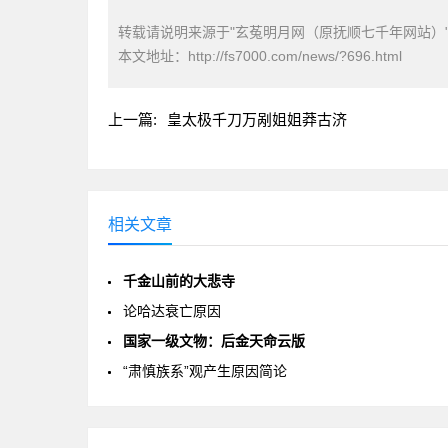
转载请说明来源于"玄菟明月网（原抚顺七千年网站）
本文地址：
http://fs7000.com/news/?696.html
上一篇:
皇太极千刀万剐姐姐莽古济
相关文章
千金山前的大悲寺
论哈达衰亡原因
国家一级文物：后金天命云版
“肃慎族系”观产生原因简论