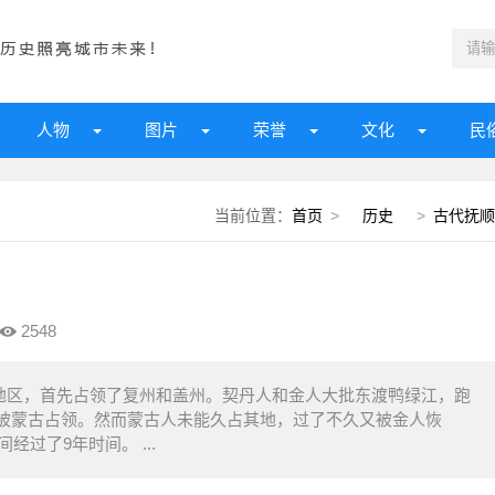
人物
图片
荣誉
文化
民
当前位置：
首页
>
历史
>
古代抚顺
2548
东地区，首先占领了复州和盖州。契丹人和金人大批东渡鸭绿江，跑
被蒙古占领。然而蒙古人未能久占其地，过了不久又被金人恢
经过了9年时间。 ...