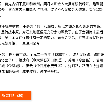
区，首先占领了复州和盖州。契丹人和金人大批东渡鸭绿江，跑到朝
领。然而蒙古人未能久占其地，过了不久又被金人恢复。直至1224
。
于掠夺财物，不是为了领土和疆域，所以才缺乏长久统治的方策。
一旦转战中原，对辽东地区便无充分余力顾及了。由于金朝尚未最后
常，况且金兵在辽东还有一定的实力。元灭金之后，在东北设辽阳行
从元朝开始，一直沿用至今。
，称为东京路。至元二十五年（1288年），改为辽阳路，路府设
县塔营子）、婆速府（今大蒲石河口附近）、苏州（今金县）、复州
开城（今凤城）、庆云（今开原市庆云堡）。沈阳路，路府在今沈阳
属沈阳路所辖。咸平散府，设在今开原。
很赞哦！
(
20
)