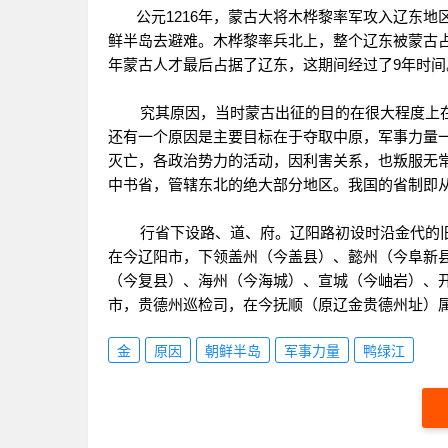
公元1216年，蒙古大将木桦黎率军攻入辽东地
鲜半岛去避难。木桦黎率兵北上，整个辽东被蒙古占
年蒙古人才最后占据了辽东，这期间经过了9年时间
究其原因，当时蒙古出征的目的在很大程度上在
还有一个原因是主要目标在于夺取中原，军事力量
灭亡，各政治势力的活动，因利害关系，也叛服无
中书省，管辖东北的绝大部分地区。我国的省制即
行省下设路、道、府。辽阳路初设时沿金代的旧名
在今辽阳市，下领盖州（今盖县）、懿州（今阜新
（今复县）、海州（今海城）、宣城（今岫岩）、
市，贵德州巡检司，在今抚顺（原辽金贵德州址）
金
原因
朝鲜半岛
军事力量
鸭绿江