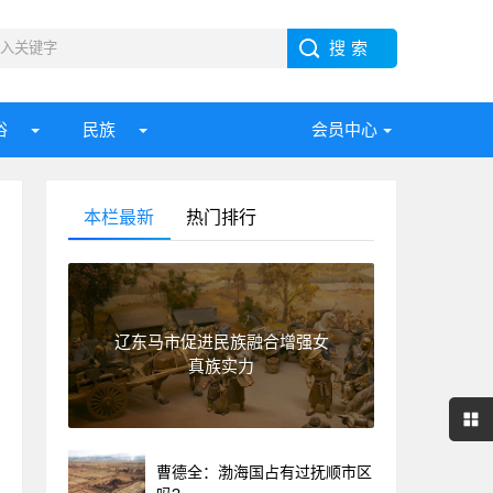
俗
民族
会员中心
本栏最新
热门排行
辽东马市促进民族融合增强女
真族实力
曹德全：渤海国占有过抚顺市区