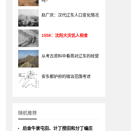
吗?
赵广庆：汉代辽东人口变化情况
1558：沈阳大灾饥人相食
从考古资料中看燕对辽东的经营
安东都护府的辖治范围考述
随机推荐
后金牛录屯田、计丁授田和分丁编庄