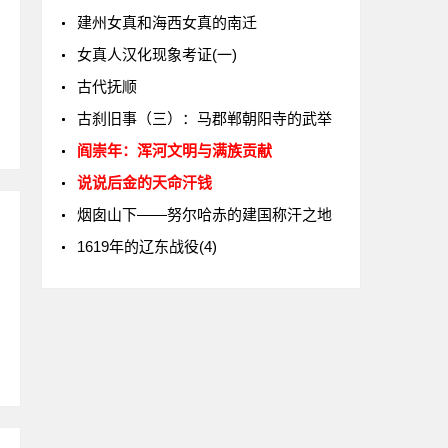
建州女真和海西女真的南迁
女真人汉化现象考证(一)
古代抚顺
古刹旧事（三）：马郡郸朝阳寺的武举
阎崇年：浑河文明与满族贡献
说说后金的天命汗钱
烟囱山下——努尔哈赤的建国称汗之地
1619年的辽东战役(4)