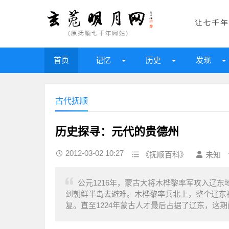
首页
记忆
历史
发现
古代抚顺
历史探寻：元代的贵德州
2012-03-02 10:27
《抚顺百科》
未知
公元1216年，蒙古大将木桦黎率军攻入辽
到朝鲜半岛去避难。木桦黎率兵北上，整个辽东
复。直至1224年蒙古人才最后占据了辽东，这期间