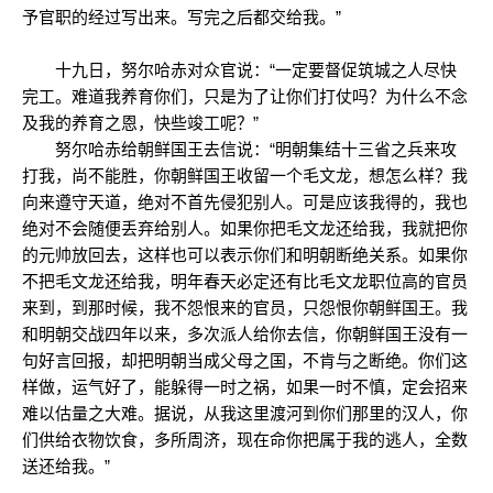
予官职的经过写出来。写完之后都交给我。”
十九日，努尔哈赤对众官说：“一定要督促筑城之人尽快
完工。难道我养育你们，只是为了让你们打仗吗？为什么不念
及我的养育之恩，快些竣工呢？”
努尔哈赤给朝鲜国王去信说：“明朝集结十三省之兵来攻
打我，尚不能胜，你朝鲜国王收留一个毛文龙，想怎么样？我
向来遵守天道，绝对不首先侵犯别人。可是应该我得的，我也
绝对不会随便丢弃给别人。如果你把毛文龙还给我，我就把你
的元帅放回去，这样也可以表示你们和明朝断绝关系。如果你
不把毛文龙还给我，明年春天必定还有比毛文龙职位高的官员
来到，到那时候，我不怨恨来的官员，只怨恨你朝鲜国王。我
和明朝交战四年以来，多次派人给你去信，你朝鲜国王没有一
句好言回报，却把明朝当成父母之国，不肯与之断绝。你们这
样做，运气好了，能躲得一时之祸，如果一时不慎，定会招来
难以估量之大难。据说，从我这里渡河到你们那里的汉人，你
们供给衣物饮食，多所周济，现在命你把属于我的逃人，全数
送还给我。”