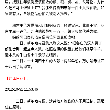
居，按照往年惯例应该征收的粮、银、炭、盐、铁等物，为什
么还不马上催征上来？我派遣佟备御带领一百士兵去征收，如
果没有兵，各项物品恐怕会被别人抢去。”
朋古里告发塔拜和儿媳妇私通，经过审讯，此事不实，朋
古里属于诬告。判决他被鞭打一百下，给大贝勒代善为奴。
赐给阿巴泰和汤古岱两位阿哥黑狐皮帽。
十一日，努尔哈赤召集八旗之人说：“把各庄的汉人男丁
都集合到一起查点人数，按照应得的数量发给他们粮草牛羊。
运木头的牛由各个牛录领去喂养。
十二日，一个叫四十八的人献上两盆鲜葱，努尔哈赤让四
十八当了翻译官。
【翻译日期】
：
2012-10-31 11:53:46
十三日，努尔哈赤说，沙井地方炼铁的人不用迁移，还是
住在原地。