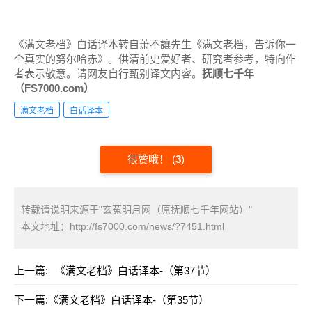
《满文老档》白话译本转自萧不讓先生《满文老档，告诉你一
个真实的努尔哈赤》。供清前史爱好者、研究者参考，特向作
者表示敬意。请网友自行甄别译文内容。
抚顺七千年
（FS7000.com）
满文老档
白话译本
很赞哦！
(
3
)
转载请说明来源于"玄菟明月网（原抚顺七千年网站）"
本文地址：
http://fs7000.com/news/?7451.html
上一篇:
《满文老档》白话译本-（第37节）
下一篇:
《满文老档》白话译本-（第35节）