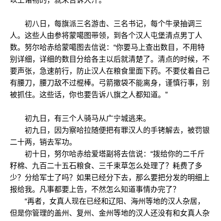
初八日，每旗派三名游击、三名书记，每个牛录抽调三
人。这些人由参将蒙噶图带领，到各个汉人屯堡清点男丁人
数。努尔哈赤给蒙噶图去信说：“你要马上查出数目，不用特
别详细，详细的数目分给各主以后就清楚了。清点的时候，不
要声张，急速前行，防止汉人在粮食里面下药。不要仗着自己
有腰刀，腰刀敌不过棍棒。弓箭撒袋不能离身，谨慎行事，别
被抓住。这些话，你也要告诉八旗之人都知道。”
初九日，有三个人骑马从广宁城逃来。
初九日，因为察哈拉随便把有罪汉人的手铐解去，被罚银
二十两，销去军功。
初十日，努尔哈赤给爱塔副将去信说：“拨给你的二千斤
籽棉、九百二十五石粮食、三千束草怎么处理了？耗费了多
少？分给军士了吗？如果已经分下去，那么要把分发的明细上
报给我。凡事都要上告，不然怎么知道事情办完了？
“再者，女真人现在已经和辽阳、海州等地的汉人杂居，
但是你管理的盖州、复州、金州等地的汉人还没有和女真人杂