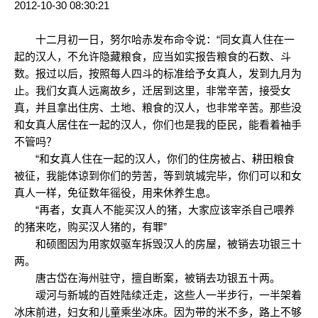
2012-10-30 08:30:21
十二月初一日，努尔哈赤发布命令说：“同女真人住在一
起的汉人，不允许隐藏粮食，应当如实报告粮食的石数、斗
数。报过以后，按照每人四斗的标准给予女真人，发到九月为
止。我们女真人远离故乡，迁居到这里，非常辛苦，接受女
真，并且拿出住房、土地、粮食的汉人，也非常辛苦。那些没
和女真人居住在一起的汉人，你们也是我的臣民，能看着袖手
不管吗？
“和女真人住在一起的汉人，你们的住房被占、耕田粮食
被征，我能体谅到你们的劳苦，等到筑城完毕，你们可以和女
真人一样，免征数年徭役，用来休养生息。
“再者，女真人不能买汉人的猪，大家应该宰杀自己喂养
的猪来吃，购买汉人猪的，有罪”
和硕图因为用家奴驱车拆毁汉人的房屋，被销去功银三十
两。
唐古岱在海州驻守，擅自断案，被销去功银五十两。
叆河与新城的百姓陆续迁走，这些人一半步行，一半架着
冰床前进，妇女和儿童乘坐冰床。因为带的米不多，路上不够