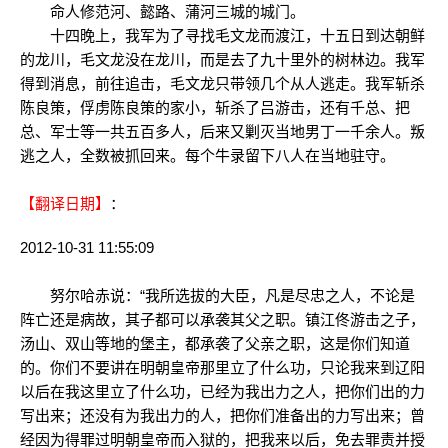
命人修范河、懿路、蒲河三城的城门。
十四晚上，我军为了寻找毛文龙而渡江，十五日到达朝鲜
的龙川，毛文龙没在龙川，而是去了九十里外的树林边。我军
得到消息，前往追击，毛文龙只带领几个从人逃走。我军斩杀
陈良策，俘虏陈良策的家小，斩杀了吕游击，还有千总、把
总、军士等一共五百多人，后来又剿灭当地男丁一千余人。叛
逃之人，全数被抓回来。每个牛录留下八人在当地驻守。
【翻译日期】
：
2012-10-31 11:55:09
努尔哈赤说：“我所选拔的大臣，凡是尽忠之人，不论是
阵亡还是病故，其子都可以承袭其父之职。镇江佟游击之子，
汤山、双山等地的堡主，都承袭了父亲之职，这是你们知道
的。你们不要讲在明朝皇帝那里立了什么功，只论我来到辽阳
以后在我这里立了什么功，已经为我出力之人，把你们出的力
写出来；还没有为我出力的人，把你们准备出的力写出来；曾
经因为得罪过明朝皇帝而入狱的，把我来以后，免去罪责并授