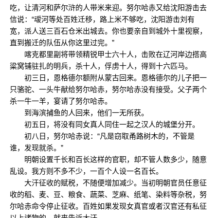
吃，让清河和萨尔浒的人带米来迎。努尔哈赤又给沈阳游击去
信说：“叆河等处百姓迁移，路上米不够吃，沈阳游击刘有
宽，派人送三百石仓米出城去。你也要亲自到城外十里视察，
直到搬迁的队伍从你这里过完。”
喀克都里副将带领精锐甲士六十人，击败在辽河岸边搭高
粱窝铺驻扎的明兵，杀十人，俘虏十人，得到十六匹马。
初三日，恩格德尔额附从蒙古回来。恩格德尔的儿子把一
只骆驼、一头牛献给努尔哈赤，努尔哈赤没有接受。父子两个
杀一牛一羊，宴请了努尔哈赤。
到海滨捕鱼的人回来，他们一无所获。
初五日，将没有同女真人同住一起之汉人的城堡分开。
初八日，努尔哈赤说：“凡是窃取甬路树木的，不管是
谁，发现就杀。”
明朝设置千长和百长这样的官职，却不管人数多少，随意
乱设。我方则不多不少，一百个人设一名百长。
大汗征收的赋税，不随便增加减少。当初明朝官员任意征
收的稻、麦、豆、粮食、蔬菜、芝麻、纸笔、染料等杂税，努
尔哈赤命令停止征收。百姓如果发现女真官或者汉官还有私征
以上诸物的，就来告诉大汗。