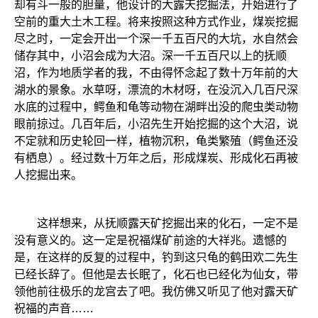
却有斗一般的胆量，他设计的大露天挖掘法，开始进行了
空前的重大土木工程。将来按照这种方式作业，煤炭挖掘
尽之时，一定会开出一个深一千五百尺的大坑，水自然会
储存其中，小沼会成为大沼。深一千五百尺以上的抚顺
沼，作为地质学者的我，不由得怀念起了数十万年前的大
湖水的景象。水草呀，漂流的木材呀，在没沉入几百尺深
水底的过程中，鳄鱼和龟等动物在湖畔出没的爬虫类动物
眼前掠过。几百年后，小沼先生开始挖掘的这个大沼，说
不定就和历史轮回一样，植物沉积，龟类繁殖（鳄鱼还没
有栖息）。经过数十万年之后，形成煤炭、形成化石再被
人挖掘出来。
这样想来，从抚顺露天矿挖掘出来的化石，一定不是
没有意义的。这一定是祝福煤矿前途的大祥兆。遗憾的
是，在这样的反复的过程中，钓到这只龟的鹤田欢二先生
已经长辞了。但他是去长眠了，化石也已经化为仙女，带
领他前往极乐的龙宫去了吧。我仿佛又听见了他对露天矿
祝福的声音……