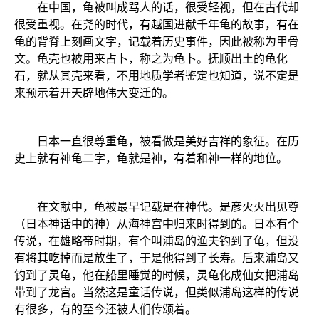
在中国，龟被叫成骂人的话，很受轻视，但在古代却
很受重视。在尧的时代，有越国进献千年龟的故事，有在
龟的背脊上刻画文字，记载着历史事件，因此被称为甲骨
文。龟壳也被用来占卜，称之为龟卜。抚顺出土的龟化
石，就从其壳来看，不用地质学者鉴定也知道，说不定是
来预示着开天辟地伟大变迁的。
日本一直很尊重龟，被看做是美好吉祥的象征。在历
史上就有神龟二字，龟就是神，有着和神一样的地位。
在文献中，龟被最早记载是在神代。是彦火火出见尊
（日本神话中的神）从海神宫中归来时得到的。日本有个
传说，在雄略帝时期，有个叫浦岛的渔夫钓到了龟，但没
有将其吃掉而是放生了，于是他得到了长寿。后来浦岛又
钓到了灵龟，他在船里睡觉的时候，灵龟化成仙女把浦岛
带到了龙宫。当然这是童话传说，但类似浦岛这样的传说
有很多，有的至今还被人们传颂着。