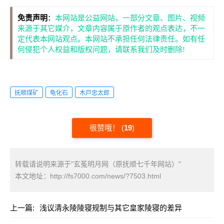
免责声明
：
本网站是公益网站，一部分文章、图片、视频
来源于其它媒介，文章内容属于原作者的观点表达，不一
定代表本网站观点。本网站不承担任何法律责任。如有任
何侵犯个人权益和版权问题，请联系我们及时删除!
抚顺煤矿
龟化石
木戸忠太郎
很赞哦！
(
19
)
转载请说明来源于"玄菟明月网（原抚顺七千年网站）"
本文地址：
http://fs7000.com/news/?7503.html
上一篇:
浅议清永陵陵寝规制与其它皇家陵寝的差异