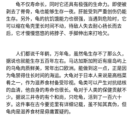
龟不仅寿命长，同时它还具有极强的生命力。即使被
剥去了脊骨，龟也能够生存一夜。肝脏受到严重创伤仍能
生存。另外，龟的抗饥饿能力也很强，当遇到危险时，它
可以缩在龟壳里长时间不动，待敌人失去耐心扬长而去
后，它才慢慢悠悠的将脖子、手脚伸出来打哈欠。
人们都说千年鹤，万年龟，虽然龟生存不了那么久，
据说也就能生存五百年左右。马达加斯加附近有座岛屿上
的乌龟肉质鲜美，常年出口欧洲。能做到这一点，正是因
为龟禁得住长时间的海运。大龟对于日本人来说是高档菜
肴之一，作为滋养食材备受珍视。龟类可以产生对抗结核
的血清，他自身的寿命也很长。龟对于人类的保健贡献不
少。据说三井寺的有个和尚，只吃龟，活到了一百六十
岁。这件事在古今要览里有详细记载，虽不知其真伪，但
龟肉是滋养食材是毋庸置疑的。