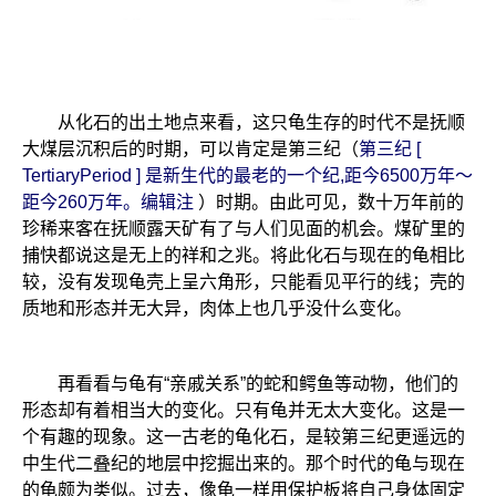
从化石的出土地点来看，这只龟生存的时代不是抚顺
大煤层沉积后的时期，可以肯定是第三纪（
第三纪 [
TertiaryPeriod ] 是新生代的最老的一个纪,距今6500万年～
距今260万年。编辑注
）时期。由此可见，数十万年前的
珍稀来客在抚顺露天矿有了与人们见面的机会。煤矿里的
捕快都说这是无上的祥和之兆。将此化石与现在的龟相比
较，没有发现龟壳上呈六角形，只能看见平行的线；壳的
质地和形态并无大异，肉体上也几乎没什么变化。
再看看与龟有“亲戚关系”的蛇和鳄鱼等动物，他们的
形态却有着相当大的变化。只有龟并无太大变化。这是一
个有趣的现象。这一古老的龟化石，是较第三纪更遥远的
中生代二叠纪的地层中挖掘出来的。那个时代的龟与现在
的龟颇为类似。过去，像龟一样用保护板将自己身体固定