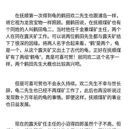
在抚顺第一次得到龟的鹤田欢二先生也跟浦岛一样，
将它视为龙宫宝物一样照顾。据鹤田说，在抚顺煤矿也有
个同姓的人叫鹤田龟二，当时他任千金寨煤矿主任，两个
人在同在露天矿工作。可以说两位鹤田先生都与露天矿结
下了很深的因缘。将两人名字合起来看，“鹤”是两个，龟
是一个，从这个露天矿又出土了古代的龟，正好在抚顺煤
矿有了两组“鹤龟”，真是可喜可贺！就同欢二这个名字一
样，两个鹤田先生大概也比较高兴吧。
但是可喜可贺也不会永久持续。欢二先生不幸与世长
辞，龟二先生也已经不再煤矿工作了，此后也再没听说过
发现数十万年前的龟的事情。即便这样，抚顺煤矿的事业
也日益发展。
现在的露天矿任主任的小沼得四郎虽然个子不高，但