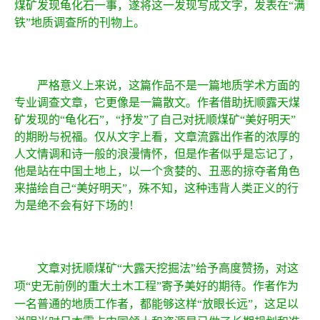
煤矿发现龟化石一事，遂将这一发现写成文字，发表在“满
铁”地质调查所的刊物上。
严格意义上来说，这篇作品不是一篇地质学术方面的
专业调查文章，它更像是一篇散文。作者借助抚顺露天煤
矿发现的“龟化石”，“抒发”了自己对抚顺煤矿“美好明天”
的期盼与祝福。仅从文字上看，文章流露出作者的浓厚的
人文情调和诗一般的浪漫情怀，但是作者似乎是忘记了，
他是站在中国土地上，以一个贪婪的、丑恶的掠夺者角色
来描绘自己“美好明天”，殊不知，这种违背人类正义的行
为是绝不会有好下场的！
文章对抚顺煤矿“
大露天挖掘法”给予高度赞扬，对这
项“史无前例的重大土木工程
”寄予美好的期待。作者作为
一名普通的地质
工作者，都能够这样“放眼长远”，这足以