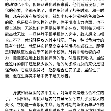
的动物也不少，但是从进化过程来看，他们渐渐没有了进
化的必要，全都灭绝了，唯独龟经过了战争时期、和平时
期，现在还没有解除装甲。就如小孩子经常唱的龟和兔子
的歌，龟是极有耐久性的动物，性子慢攻击力也弱，也不
擅长逃跑。无论如何也需要装甲固定在身，否则每天都不
能高枕无忧。一旦将脖子跟手脚缩入壳中，敌人想攻击都
攻击不了，休想轻易攻入其主城堡。但有一种以龟为食的
雕有个妙法，就是将它抓至高空中然后扔在岩石上。即便
是铜墙铁壁也会在瞬间被摔个粉碎。雕有非常敏锐的视
力，慢慢落在地上找到被摔碎的龟，然后将其吃掉。当然
像这样的例子还是极少数的，龟的防御能力总的来说是很
强劲的。它皮肤跟骨骼一起都组合在壳子里，虽然性子
慢，但在生存竞争场中仍不是失败者。
身披如此坚固的装甲生活，对龟来说是最适合不过的
了。正因如此，即使从远古的白垩纪至今它几乎没有大的
变化，它仍能一直繁衍生息。远古时期的龟化石与现今的
龟并无大异，龟在长期进化过程中，形成了与环境相适应