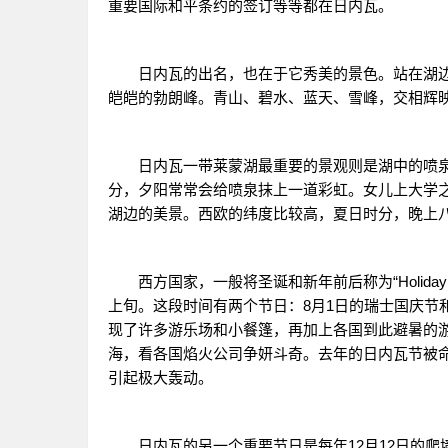
重要国际和平条约的签订等等都在日内瓦。
日内瓦的出名，也在于它秀美的景色。站在湖边
皑皑的勃朗峰。青山、碧水、蓝天、雪峰，交相辉
日内瓦一带莱蒙湖最重要的景观则是湖中的喷泉。
分，夕阳常常会给喷泉抹上一道彩虹。女儿上大学
湖边的美景。西欧的纬度比较高，夏日时分，晚上
西方国家，一般将圣诞和新年前后称为“Holidayh．S
上旬。这段时间有两个节日：8月1日的瑞士国庆节
现了许多游乐场和小餐篷，再加上各国到此避暑的
海，看各国焰火公司争妍斗奇。去年的日内瓦节被命
引起极大轰动。
日内瓦的另一个重要节日是每年12月12日的爬墙