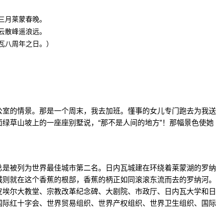
三月莱蒙春晚。
云散峰遥浪远。
瓦八周年之日。）
室的情景。那是一个周末，我去加班。懂事的女儿专门跑去为我送
绿草山坡上的一座座别墅说，“那不是人间的地方”！那幅景色使她
是被列为世界最佳城市第二名。日内瓦城建在环绕着莱蒙湖的罗纳
城则就在这个香蕉的根部，香蕉的柄正如同滚滚东流而去的罗纳河。
皮埃尔大教堂、宗教改革纪念碑、大剧院、市政厅、日内瓦大学和日
国际红十字会、世界贸易组织、世界产权组织、世界卫生组织、国际