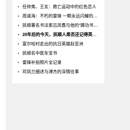
任仲夷、王玄：救亡运动中的红色恋人
周道海：不朽的雷锋 一颗永远闪耀的恒星
抚顺著名书法家吕凤翥与他的“蹲功书法艺术”
20年后的今天，抚顺人是否还记得英雄徐晓强？
富尔哈村走出的抗日英雄赵亚洲
抚顺名中医车宝书
雷锋补拍照片全记录
邓凤兰细述与溥杰的深情往事