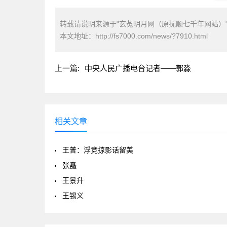
转载请说明来源于"玄菟明月网（原抚顺七千年网站）
本文地址：
http://fs7000.com/news/?7910.html
上一篇:
中央人民广播电台记者——郭淼
相关文章
王普：浮竞掠影话留美
张矗
王景升
王锡义