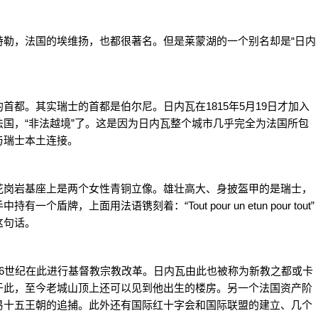
，法国的埃维扬，也都很著名。但是莱蒙湖的一个别名却是“日内
。其实瑞士的首都是伯尔尼。日内瓦在1815年5月19日才加入
国，“非法越境”了。这是因为日内瓦整个城市几乎完全为法国所包
与瑞士本土连接。
岗岩基座上是两个女性青铜立像。雄壮高大、身披盔甲的是瑞士，
牌，上面用法语镌刻着：“Tout pour un etun pour tout”
这句话。
世纪在此进行基督教宗教改革。日内瓦由此也被称为新教之都或卡
于此，至今老城山顶上还可以见到他出生的楼房。另一个法国资产阶
易十五王朝的追捕。此外还有国际红十字会和国际联盟的建立、几个