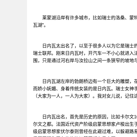
莱蒙湖沿岸有许多城市，比如瑞士的洛桑、蒙特勒
瓦湖”。
日内瓦太出名了，以至于很多人以为它是瑞士的首都
瑞士联邦。刚来日内瓦时，开汽车一不小心就进入法
围，只是通过河右岸与汝拉山之间一条狭窄的坡地
日内瓦湖左岸的勃朗桥边有一个巨大的雕塑，花
而娇小妩媚、身着传统女装的是日内瓦。瑞士女神手中持有一个盾
（大家为一人，一人为大家）。我对女儿说，记住
日内瓦出名，首先是历史的原因，比如卡尔文16
尔文之都。法国近代资产阶级启蒙思想家卢梭出生
级启蒙思想家伏尔泰则曾经在此避过难，以躲避路