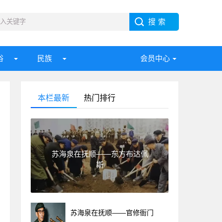
俗
民族
会员中心
本栏最新
热门排行
苏海泉在抚顺——东方布达佩
斯
苏海泉在抚顺——官修衙门