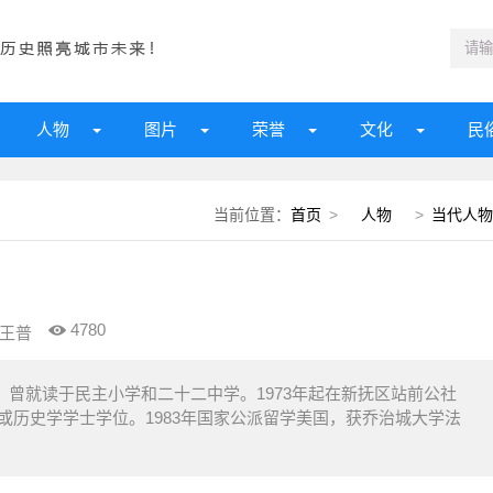
人物
图片
荣誉
文化
民
当前位置：
首页
>
人物
>
当代人物
4780
王普
顺，曾就读于民主小学和二十二中学。1973年起在新抚区站前公社
，或历史学学士学位。1983年国家公派留学美国，获乔治城大学法