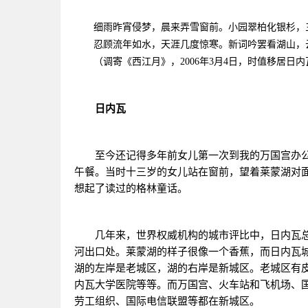
细雨昨宵侵梦，晨来弄雪窗前。小园翠柏化银杉，
忍顾流年如水，天涯几度惊寒。新词吟罢看湖山，
（调寄《西江月》，2006年3月4日，时值移居日内
日内瓦
至今还记得多年前女儿第一次到我的万国宫办公
午餐。当时十三岁的女儿站在窗前，望着莱蒙湖对面
想起了读过的格林童话。
几年来，世界权威机构的城市评比中，日内瓦总
河出口处。莱蒙湖的样子很像一个香蕉，而日内瓦
湖的左岸是老城区，湖的右岸是新城区。老城区有
内瓦大学医院等等。而万国宫、火车站和飞机场、
劳工组织、国际电信联盟等都在新城区。