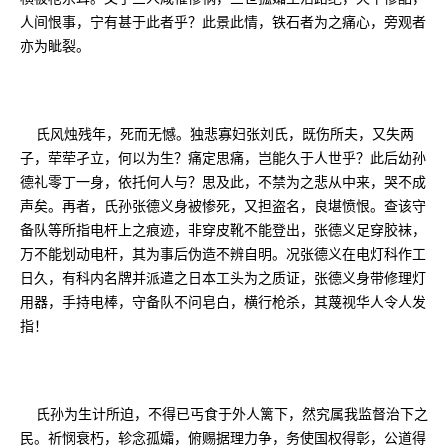
人间恨事，宁有甚于此者乎？此景此情，铁石者为之痛心，旁观者
亦为眦裂。
氏风烛残年，死而无憾。独悲寡妇张刘氏，既伤所夫，又失两
子，荦荦孑立，何以为生？痛定思痛，岂能久于人世乎？此后幼孙
德礼零丁一身，依托何人与？思及此，不禁为之悲从中来，哭不成
声矣。再者，氏孙张德义身被惨死，又担盗名，良堪愤恨。查该守
备队等所指电杆上之痕迹，非穿皮靴不能登出，张德义足穿胶袜，
万不能划动电杆，其为事后伪造不辨自明。况张德义在电灯科作工
日久，有科内名牌并派遣之日本工头为之质证，张德义身带修理灯
用器，手持电棒，守备队不问皂白，横行枪杀，其蔑视华人令人发
指！
氏孙为生计所迫，不得已丐食于外人篱下，然究属我监督治下之
民。祈悯衰朽，轸念孤孀，俯赐据理力争，务使国权得彰，公道得