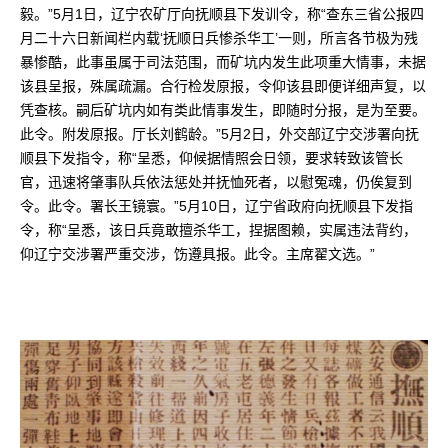
毅。”5月1日，辽宁农矿厅向抚顺县下发训令，称“查东三省公报四
月二十六日新闻栏内载‘抚顺日兵惨杀华工’一则，所言各节极为残
暴惨酷，此事虽属于司法范围，而矿坑内发生此项重大情事，未据
该县呈报，殊属疏漏。合行检发原报，令仰该县即便详细声复，以
凭查核。嗣后矿坑内如有类此情事发生，即随时分报，是为至要。
此令。附发原报。厅长刘鹤龄。”5月2日，外交部辽宁交涉署向抚
顺县下发指令，称“呈悉，仰候据情照会日领，要求转致该管长
官，迅速将肇事队兵依法惩处并抚恤死者，以慰冤魂，仍俟复到
令。此令。署长王镜寰。”5月10日，辽宁省政府向抚顺县下发指
令，称“呈悉，该日兵竟敢擅杀华工，捏据图赖，实属违法背约，
仰辽宁交涉署严重交涉，饬遵具报。此令。主席翟文选。”