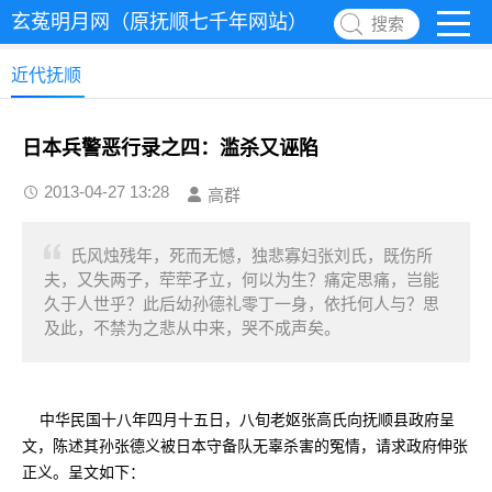
玄菟明月网（原抚顺七千年网站）
搜索
近代抚顺
日本兵警恶行录之四：滥杀又诬陷
2013-04-27 13:28
高群
氏风烛残年，死而无憾，独悲寡妇张刘氏，既伤所
夫，又失两子，荦荦孑立，何以为生？痛定思痛，岂能
久于人世乎？此后幼孙德礼零丁一身，依托何人与？思
及此，不禁为之悲从中来，哭不成声矣。
中华民国十八年四月十五日，八旬老妪张高氏向抚顺县政府呈
文，陈述其孙张德义被日本守备队无辜杀害的冤情，请求政府伸张
正义。呈文如下：