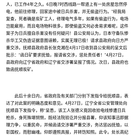
人，已工作4年之久。6日晚7时西线路一帮道上有一处房屋忽然停
电，他前往修理，回家途中被日兵杀害，并无偷盗行为。”经我局
复查，死者确是炭矿工人，修理电气多年，如果有偷盗行为，电场
岂能雇用，而且电场物料很多，即使偷盗又何必舍易求难呢，这件
案子为日兵擅自杀害没有任何疑问！县公安局认为，日本守备队惨
杀华工又伪造证据意图诬赖，实属无理已极！请求县政府向日方严
重交涉。抚顺县政府县长张克湘在4月17日收到县公安局的呈文后
批示：“函日矿要求抚恤，报请省交涉，惩处责任者！”4月27日，
县政府向辽宁省政府和辽宁省交涉署呈报了情况。次日，县政府也
致函抚顺炭矿。
此后十余日内，省政府及有关部门分别下发指令给抚顺县，表
达了对此案的明确态度和意见。4月27日，辽宁全省公安管理处向
抚顺县下发指令，称“呈悉，该工人张德义竟因收拾电线惨遭日兵
枪杀，身死殊堪悯恻，既经法院验讫并分报县署，仰该知事迅即据
理力争，以重民命，并候函请交涉署严重交涉，务达惩凶抚恤，以
彰国权，而慰幽魂。仰即遵照具报，并转饬知照。此令。处长高纪