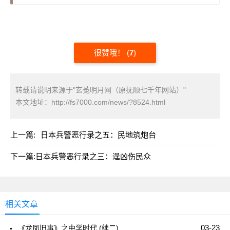
很赞哦！
(
7
)
转载请说明来源于"玄菟明月网（原抚顺七千年网站）"
本文地址：
http://fs7000.com/news/?8524.html
上一篇:
日本兵警恶行录之五：民地筑炮台
下一篇:
日本兵警恶行录之三：逞凶伤民众
相关文章
03-23
《龙凤旧事》之中学时代 (续二)