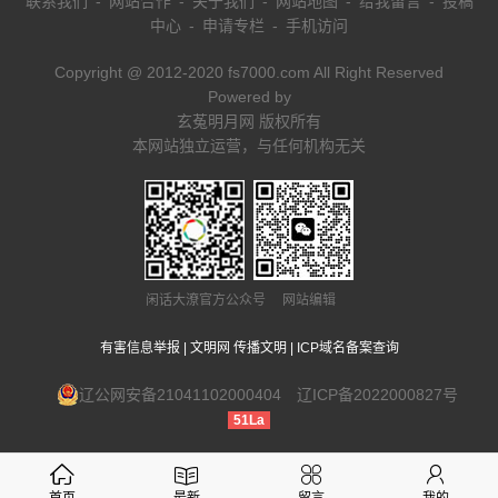
联系我们
-
网站合作
-
关于我们
-
网站地图
-
给我留言
-
投稿
中心
-
申请专栏
-
手机访问
Copyright @ 2012-2020 fs7000.com All Right Reserved
Powered by
玄菟明月网 版权所有
本网站独立运营，与任何机构无关
闲话大潦官方公众号 网站编辑
有害信息举报
|
文明网 传播文明
|
ICP域名备案查询
辽公网安备21041102000404
辽ICP备2022000827号
51La