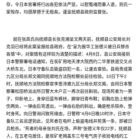
存，令日本官署将行凶各犯依法严惩，以慰冤魂而重人道，则氏一
家殁存，均感厚德于无极矣。谨呈抚顺县政府监督张。
就在张高氏向抚顺县长张克湘呈文两天前，抚顺县公安局长刘
克羽已经将此案呈报给县政府，在“呈为报华工张德义被日兵惨杀
各情”中，对案情有这样较为清楚的描述：4月8日，县公安局接到
日本警察署电话通知，在炭矿用地天津大院西约二华里铁道交叉点
大桥东北，日本守备队击毙盗窃犯一名，让速去查验。县局责成第
九区分局长郑文阁同抚顺地方法院检察处前往检验。10日下午2
时，抚顺地方法院检察官李恩沛邀九区分局长郑文阁，会同日本警
察署松田桥派出所日警大木户正一再次前往斟验。现场死者为一男
子，仰卧地上，身穿旧蓝布裤袄，脚穿旧青布鞋；前胸左肋上枪弹
伤两处，一弹由后背透出，一弹由右肋的斜出，确是枪杀殒命，登
时身死。向日警询问致死缘由，日警称“4月6日晚10时许，日本守
备队三名巡逻到此，见死者在电杆上偷盗电线并剪落一条，即被日
兵枪杀。”死者的母亲张刘氏在场，声称“张德义年仅22岁，抚顺县
人，在五老屯居住，是炭矿老揭盖东三号电气房子收拾电线的工