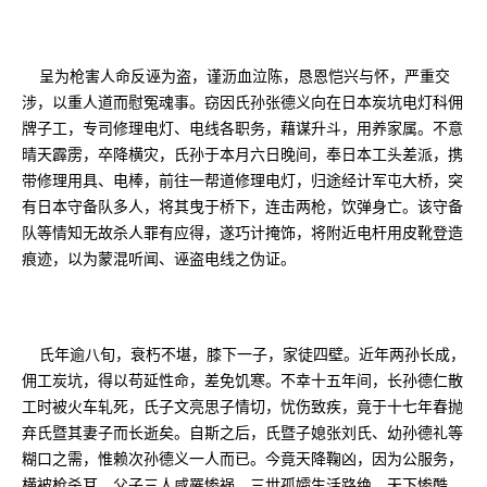
呈为枪害人命反诬为盗，谨沥血泣陈，恳恩恺兴与怀，严重交
涉，以重人道而慰冤魂事。窃因氏孙张德义向在日本炭坑电灯科佣
牌子工，专司修理电灯、电线各职务，藉谋升斗，用养家属。不意
晴天霹雳，卒降横灾，氏孙于本月六日晚间，奉日本工头差派，携
带修理用具、电棒，前往一帮道修理电灯，归途经计军屯大桥，突
有日本守备队多人，将其曳于桥下，连击两枪，饮弹身亡。该守备
队等情知无故杀人罪有应得，遂巧计掩饰，将附近电杆用皮靴登造
痕迹，以为蒙混听闻、诬盗电线之伪证。
氏年逾八旬，衰朽不堪，膝下一子，家徒四壁。近年两孙长成，
佣工炭坑，得以苟延性命，差免饥寒。不幸十五年间，长孙德仁散
工时被火车轧死，氏子文亮思子情切，忧伤致疾，竟于十七年春抛
弃氏暨其妻子而长逝矣。自斯之后，氏暨子媳张刘氏、幼孙德礼等
糊口之需，惟赖次孙德义一人而已。今竟天降鞠凶，因为公服务，
横被枪杀耳。父子三人咸罹惨祸，三世孤孀生活路绝，天下惨酷，