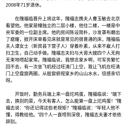
2008年71岁退休。
在隗福临晋升上将这年，隗福志携夫人曹玉敏去北京
看望他。他家是幢独立的二层小楼，他住二楼，一楼是中
央军委的一位副主席。他的房间陈设简朴，沙发罩布磨出
了窟窿，掀开床单看见床就是常见的很普通的床，隗福临
夫人谭女士（新宾县下营子人）穿着朴素，从来不雇人打
扫卫生，自己动手做。隗福志夫妇与大哥大嫂四个人无拘
无束地唠起家常。隗福临说，我想念家乡啊，可军务繁忙
回不去，有一次坐飞机经过旺清门上空，我让飞机在旺清
门上空盘旋两圈，从舷窗俯视家乡的山山水水，倍感亲切
呀。
开饭时，勤务兵端上来一盘炨鸡蛋，隗福临说：“端下
去，换别的菜，今天有客人，怎么能第一盘上炨鸡蛋！”隗
福志说：“你还记得这些老规矩？”隗福临说：“年轻人他不
懂，得教给他。”四个人一直唠到深夜，隗福志夫妻才依依
辞别。