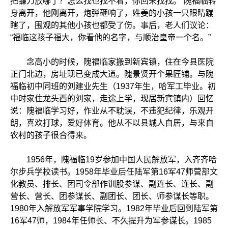
把镰刀放哪了？怎么找也找不着，你回来找找。”隗福临转
身离开，他刚离开，炮弹砸响了，姓姜的小孩一只眼睛蹦
瞎了，围观的其他小孩也都受了伤。事后，老人们议论：
“福临这孩子福大，你看他的名字，与顺治皇帝一个名。”
念高小的时候，隗福临家搬到新宾镇，住在今县医院
正门北边，房址现已变成大道。隗景贤开个果匠铺。与隗
福临初中同班的刘建业先生（1937年生，哈军工毕业。初
中时家住龙头西的刘家，走途上学，现居新宾镇内）回忆
说：隗福临学习好，作业从不耽误，不违犯纪律，乐观开
朗，喜欢打球，爱好体育。他从不以县城人自居，与来自
农村的孩子很合得来。
1956年，隗福临19岁参加中国人民解放军，入齐齐哈
尔步兵学校读书。1958年毕业后任陆军第16军47师营部文
化教员、排长、团司令部作训股参谋、副连长、连长、副
营长、营长、团参谋长、副团长、团长、师参谋长等职。
1980年入解放军军事学院学习。1982年毕业后回到陆军第
16军47师，1984年任师长、不久提升为军参谋长。1985