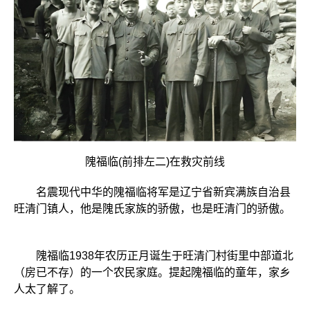
隗福临(前排左二)在救灾前线
名震现代中华的隗福临将军是辽宁省新宾满族自治县
旺清门镇人，他是隗氏家族的骄傲，也是旺清门的骄傲。
隗福临1938年农历正月诞生于旺清门村街里中部道北
（房已不存）的一个农民家庭。提起隗福临的童年，家乡
人太了解了。