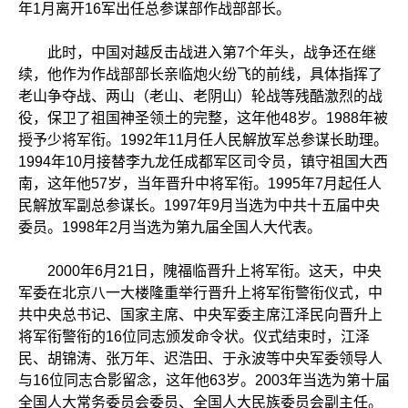
年1月离开16军出任总参谋部作战部部长。
此时，中国对越反击战进入第7个年头，战争还在继
续，他作为作战部部长亲临炮火纷飞的前线，具体指挥了
老山争夺战、两山（老山、老阴山）轮战等残酷激烈的战
役，保卫了祖国神圣领土的完整，这年他48岁。1988年被
授予少将军衔。1992年11月任人民解放军总参谋长助理。
1994年10月接替李九龙任成都军区司令员，镇守祖国大西
南，这年他57岁，当年晋升中将军衔。1995年7月起任人
民解放军副总参谋长。1997年9月当选为中共十五届中央
委员。1998年2月当选为第九届全国人大代表。
2000年6月21日，隗福临晋升上将军衔。这天，中央
军委在北京八一大楼隆重举行晋升上将军衔警衔仪式，中
共中央总书记、国家主席、中央军委主席江泽民向晋升上
将军衔警衔的16位同志颁发命令状。仪式结束时，江泽
民、胡锦涛、张万年、迟浩田、于永波等中央军委领导人
与16位同志合影留念，这年他63岁。2003年当选为第十届
全国人大常务委员会委员、全国人大民族委员会副主任。