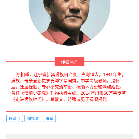
作者简介
孙相适，辽宁省新宾满族自治县上夹河镇人，1941年生，
满族，母亲爱新觉罗氏溥字辈闺秀。中学高级教师。退休
后，迁居抚顺，专心研究清前史、抚顺地方史和满族姓氏。
曾任《清前史研究》刊物执行主编。2014年出版50万字专著
《走进满族姓氏》。其散文、诗赋散见于抚顺报刊。
旺清门
隗福临
将军