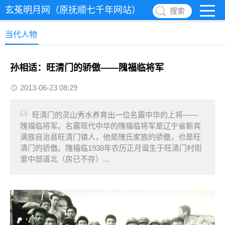
玄菟明月网（原抚顺七千年网站）
搜索
当代人物
孙相适：旺清门的骄傲——隗福临将军
2013-06-23 08:29
旺清门的灵山秀水养育出一位名震中华的上将——
隗福临将军。名震现代中华的隗福临将军是辽宁省新宾
满族自治县旺清门镇人，他是隗氏家族的骄傲，也是旺
清门的骄傲。隗福临1938年农历正月诞生于旺清门村街
里中部道北（房已不存）...