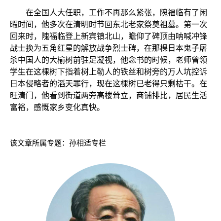
在全国人大任职，工作不再那么紧张，隗福临有了闲
暇时间，他多次在清明时节回东北老家祭奠祖墓。第一次
回来时，隗福临登上新宾镇北山，瞻仰了碑顶由呐喊冲锋
战士换为五角红星的解放战争烈士碑，在那棵日本鬼子屠
杀中国人的大榆树前驻足凝视，他念书的时候，老师曾领
学生在这棵树下指着树上勒人的铁丝和树旁的万人坑控诉
日本侵略者的滔天罪行，现在这棵树已老得只剩枯干。在
旺清门，他看到街道两旁高楼耸立，商铺排比，居民生活
富裕，感慨家乡变化真快。
该文章所属专题：
孙相适专栏