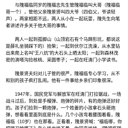
与隗福临同岁的隗福志先生管隗福临叫大哥（隗福临
哥一个），管他父亲隗景贤叫四大爷（四伯父，爷读轻
声）。两家相距不远，两人从小在一起玩耍，隗先生向笔
者讲述许多关于他大哥的事情。
两人一起到孤脚山（山顶岩石有个马蹄形坑，都说这
是薛礼坐骑踩下的）拾柴；一起到伏尔江洗澡，从水里钻
出来爬上名叫“王八炕”的大石头上晒太阳；一起到森林茂
密的滴嗒沟捡核桃、采圆枣子；一起在旺清门小学读书。
隗景贤夫妇对儿子管的很严，隗福临专心学习，从不
和别的孩子疯打乱闹。他有一件事给乡亲们印象很深。
1947年，国民党军与解放军在旺清门打拉锯战，一场
战斗过后，到处是手榴弹、炮弹的碎片，有的炮弹还好好
的。孩子们捡到一颗炮弹，一个姓姜的小孩拿石头砸炮
弹，想看看里面到底是什么。几个小孩弯着腰围着看，隗
福临（10岁）也在那看。正看着，隗景贤喊：“福临哪，你