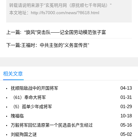
转载请说明来源于"玄菟明月网（原抚顺七千年网站）"
本文地址：
http://fs7000.com/news/?8618.html
上一篇:
“旋风”突击队——记全国劳动模范张子富
下一篇:
王福时：中共主张的"义务宣传员"
相关文章
04-13
抚顺阻敌战中的开国将军
01-31
（61）奉命大将军
01-29
（5）孤单少年成将军
10-18
隗福临
05-16
万毅将军回忆清原第一个民选县长产生经过
05-02
刘綎殉国之谜