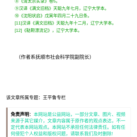
⑧《清太宗实录》卷5。
⑨汉译《满文旧档》天聪九年七月，辽宁大学本。
⑩《沈阳状启》戊寅年四月二十九日条。
[11]汉译《满文旧档》天聪九年十二月，辽宁大学本。
[12]《鞑靼漂流记》，辽宁大学本。
（作者系抚顺市社会科学院副院长）
该文章所属专题：
王平鲁专栏
免责声明
：
本网站是公益网站，一部分文章、图片、视频
来源于其它媒介，文章内容属于原作者的观点表达，不一
定代表本网站观点。本网站不承担任何法律责任。如有任
何侵犯个人权益和版权问题，请联系我们及时删除!