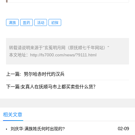
满族
医药
活动
初探
转载请说明来源于"玄菟明月网（原抚顺七千年网站）"
本文地址：
http://fs7000.com/news/?9111.html
上一篇:
努尔哈赤时代的汉兵
下一篇:
女真人在抚顺马市上都买卖些什么货？
相关文章
02-09
刘庆华:满族姓氏何时出现的?