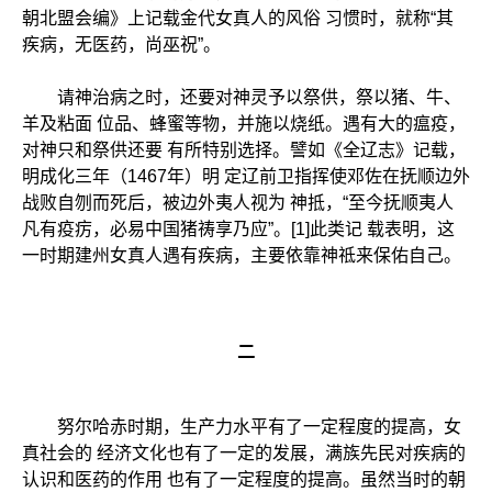
朝北盟会编》上记载金代女真人的风俗 习惯时，就称“其
疾病，无医药，尚巫祝”。
请神治病之时，还要对神灵予以祭供，祭以猪、牛、
羊及粘面 位品、蜂蜜等物，并施以烧纸。遇有大的瘟疫，
对神只和祭供还要 有所特别选择。譬如《全辽志》记载，
明成化三年（1467年）明 定辽前卫指挥使邓佐在抚顺边外
战败自刎而死后，被边外夷人视为 神抵，“至今抚顺夷人
凡有疫疠，必易中国猪祷享乃应”。[1]此类记 载表明，这
一时期建州女真人遇有疾病，主要依靠神祗来保佑自己。
二
努尔哈赤时期，生产力水平有了一定程度的提高，女
真社会的 经济文化也有了一定的发展，满族先民对疾病的
认识和医药的作用 也有了一定程度的提高。虽然当时的朝