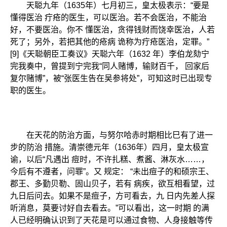
天聪九年（1635年）七月初三，皇太极表示：“要是
懂得医治 疔疮的医生，可以医治。若不会医治，不能治
好，不要医治。你不 懂医治，贪得钱财而饶幸医治，人若
死了；另外，若把其他的疮病 诡称为疔疮医治，定罪。”
[9]《天聪朝臣工奏议》天聪六年（1632 年）李伯龙劾宁
完我奏中，曾提到宁完我“同人赌博，输财百千， 回家后
复尔赌博”，被“张医生告在吴参将处”，可知这时已出现专
职的医生。
在天花的防治方面，与努尔哈赤时期相比巳有了进一
步的防治 措施。清崇德元年（1636年）四月，皇太极宣
谕，以后“凡遇出 痘时，不许扎糕、煮酱、淋灰水……，
今后有不遵者，问罪”。又 规定： “未出痘子的和硕宗王、
郡王、多勤贝勒、固山贝子，若有 病疾，欲互相看望，过
九日后问去。如果不是痘子，方可看去，九 日内先差人探
听消息，莫要讨好自去看去。”可以看出，这一时期 的满
人已经明确认识到了天花是可以通过食物、人身接触等传