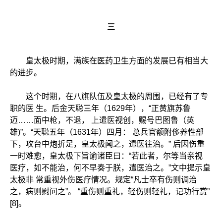
三
皇太极时期，满族在医药卫生方面的发展已有相当大
的进步。
这个时期，在八旗队伍及皇太极的周围，已经有了专
职的医 生。后金天聪三年（1629年），“正黄旗苏鲁
迈……面中枪，不退， 上遣医视创，赐号巴图鲁（英
雄)”。“天聪五年（1631年）四月： 总兵官额附侈养性部
下，攻台中炮折足，皇太极闻之，遣医往治。” 后因伤重
一时难愈，皇太极下旨谕诸臣曰：“若此者，尔等当亲视
医疗，如不能治，何不早奏于朕，遣医治之。”文中提示皇
太极非 常重视外伤医疗情况。规定“凡士卒有伤则调治
之，病则慰问之”。 “重伤则重礼，轻伤则轻礼，记功行赏”
[8]。