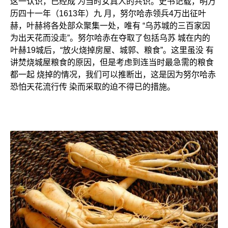
这一认识，已经成 为当时女真人的共识。史书记载，明万
历四十一年（1613年）九 月，努尔哈赤领兵4万出征叶
赫，叶赫将各处部众聚集一处，唯有 “乌苏城的三百家因
为出天花而没走”。努尔哈赤在夺取了包括乌苏 城在内的
叶赫19城后，“放火烧掉房屋、城郭、粮食”。这里虽没 有
讲焚烧城屋粮食的原因，但是考虑到连当时最急需的粮食
都一起 烧掉的情况，我们可以推断出，这是因为努尔哈赤
恐怕天花流行传 染而采取的迫不得已的措施。