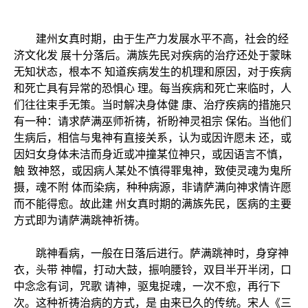
建州女真时期，由于生产力发展水平不高，社会的经
济文化发 展十分落后。满族先民对疾病的治疗还处于蒙昧
无知状态，根本不 知道疾病发生的机理和原因，对于疾病
和死亡具有异常的恐惧心 理。每当疾病和死亡来临时，人
们往往束手无策。当时解决身体健 康、治疗疾病的措施只
有一种：请求萨满巫师祈祷，祈盼神灵祖宗 保佑。当他们
生病后，相信与鬼神有直接关系，认为或因许愿未 还，或
因妇女身体未洁而身近或冲撞某位神只，或因语言不慎，
触 致神怒，或因病人某处不慎得罪鬼神，致使灵魂为鬼所
摄，魂不附 体而染病，种种病源，非请萨满向神求情许愿
而不能得愈。故此建 州女真时期的满族先民，医病的主要
方式即为请萨满跳神祈祷。
跳神看病，一般在日落后进行。萨满跳神时，身穿神
衣，头带 神帽，打动大鼓，振响腰铃，双目半开半闭，口
中念念有词，咒歌 请神，驱鬼捉魂，一次不愈，再行下
次。这种祈祷治病的方式，是 由来已久的传统。宋人《三