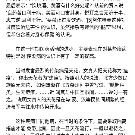
最后表示：“饮烧酒、黄酒有什么好处呢？从前的贤人说:
‘良药苦口利于病，美酒可口害其身。悦耳之言无济于事，
忠言逆 耳利于行。’要禁止过度饮酒。”[5]努尔哈赤这种对
过度饮酒危害性 的认识，虽然掺杂有迷信的“报应”思想，
但却包含着对身心保健 的认识。
在这一时期医药活动的进步，主要表现在对某些疾病
特别是对 传染病的认识上有了一定的提高。
当时危害最烈的传染病是天花。女真人把天花称为“疸
疫”， 称出天花者为“患痘”。按照明人的说法，北方少数民
族原无天花， 如谢肇浙在《五杂俎》中曾写道：“鞑靼种
类，生无痘疹，……近 闻其与中国互市间，……遂时一有
之。”说明女真人的天花是在与 蒙、汉等民族间频繁的经
济与军事往来中传染开来。
这种疾病非同他病，在当时的条件下，需要采取隔离
措施才能 免患此病，因此一旦天花流行，一概以避待之，