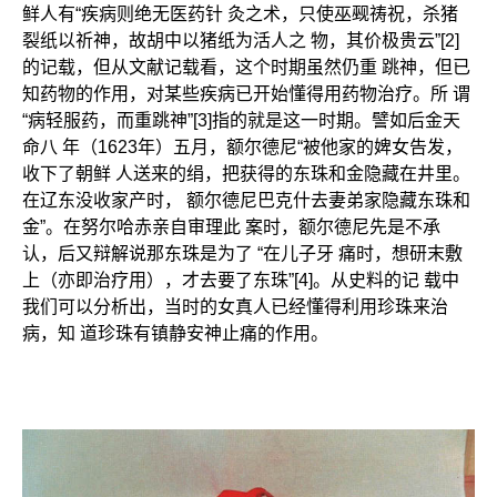
鲜人有“疾病则绝无医药针 灸之术，只使巫觋祷祝，杀猪
裂纸以祈神，故胡中以猪纸为活人之 物，其价极贵云”[2]
的记载，但从文献记载看，这个时期虽然仍重 跳神，但已
知药物的作用，对某些疾病已开始懂得用药物治疗。所 谓
“病轻服药，而重跳神”[3]指的就是这一时期。譬如后金天
命八 年（1623年）五月，额尔德尼“被他家的婢女告发，
收下了朝鲜 人送来的绢，把获得的东珠和金隐藏在井里。
在辽东没收家产时， 额尔德尼巴克什去妻弟家隐藏东珠和
金”。在努尔哈赤亲自审理此 案时，额尔德尼先是不承
认，后又辩解说那东珠是为了 “在儿子牙 痛时，想研末敷
上（亦即治疗用），才去要了东珠”[4]。从史料的记 载中
我们可以分析出，当时的女真人已经懂得利用珍珠来治
病，知 道珍珠有镇静安神止痛的作用。