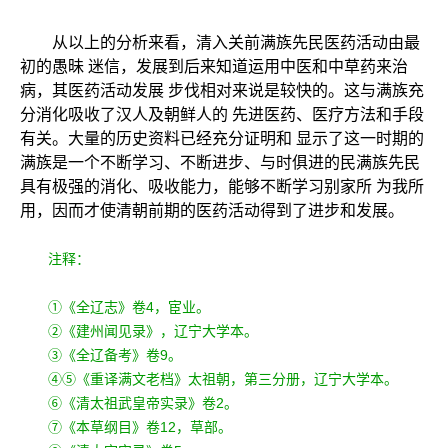
从以上的分析来看，清入关前满族先民医药活动由最
初的愚昧 迷信，发展到后来知道运用中医和中草药来治
病，其医药活动发展 步伐相对来说是较快的。这与满族充
分消化吸收了汉人及朝鲜人的 先进医药、医疗方法和手段
有关。大量的历史资料已经充分证明和 显示了这一时期的
满族是一个不断学习、不断进步、与时俱进的民满族先民
具有极强的消化、吸收能力，能够不断学习别家所 为我所
用，因而才使清朝前期的医药活动得到了进步和发展。
注释：
①《全辽志》卷4，宦业。
②《建州闻见录》，辽宁大学本。
③《全辽备考》卷9。
④⑤《重译满文老档》太祖朝，第三分册，辽宁大学本。
⑥《清太祖武皇帝实录》卷2。
⑦《本草纲目》卷12，草部。