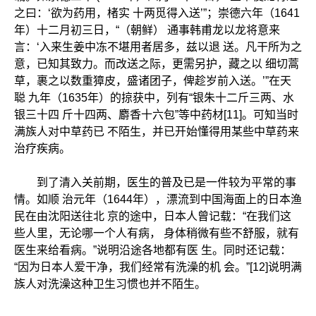
之曰：‘欲为药用，楮实 十两觅得入送’”；崇德六年（1641
年）十二月初三日，“（朝鲜） 通事韩甫龙以龙将意来
言：‘入来生姜中冻不堪用者居多，兹以退 送。凡干所为之
意，已知其致力。而改送之际，更需另护，藏之以 细切蒿
草，裹之以数重獐皮，盛诸团子，俾趁岁前入送。’”在天
聪 九年（1635年）的掠获中，列有“银朱十二斤三两、水
银三十四 斤十四两、麝香十六包”等中药材[11]。可知当时
满族人对中草药已 不陌生，并已开始懂得用某些中草药来
治疗疾病。
到了清入关前期，医生的普及已是一件较为平常的事
情。如顺 治元年（1644年），漂流到中国海面上的日本渔
民在由沈阳送往北 京的途中，日本人曾记载：“在我们这
些人里，无论哪一个人有病， 身体稍微有些不舒服，就有
医生来给看病。”说明沿途各地都有医 生。同时还记载：
“因为日本人爱干净，我们经常有洗澡的机 会。”[12]说明满
族人对洗澡这种卫生习惯也并不陌生。