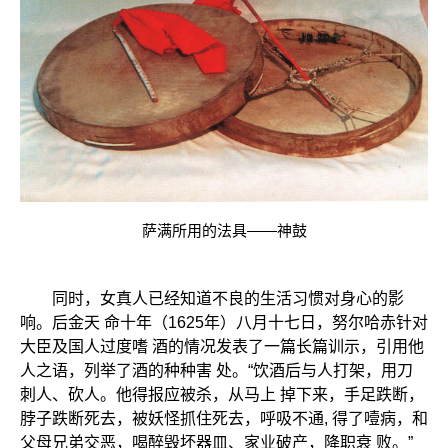
萨满所用的法具——神鼓
同时，女真人已经知道不良的生活习惯对身心的影
响。后金天 命十年（1625年）八月十七日，努尔哈赤针对
大臣及国人过度嗜 酒的情况发表了一篇长篇训示，引用他
人之语，列举了酒的种种害 处。“饮酒后与人打架，用刀
刺人、砍人。他得报应被杀，从马上 掉下来，手足跌断，
脖子跌断死去，被妖怪抓住死去，呼吸不通, 得了噎病，和
父母兄弟交恶，喝醉毁坏器皿、家业破产，降职衰 败。”