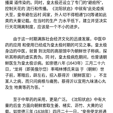
播渠 道传染的。同时，皇太极还设立了专门的“避疸所”，
控制天花的 流行和传播。《沈阳状启》中就有“此处疫疾
大至，皇帝避在远村 闾家，外人切不得相通”[10]等诸如此
类的大量记载。在当时的生产 力水平低下，建立并坚决实
行天花隔离制度，应该是一个不小的进步。
由于这一时期满族社会经济文化的迅速发展，中医中
药的应用 和使用已经成为皇太极时期的可见之事。皇太极
身边的中医，就曾 到沈阳的高丽馆中为朝鲜世子称病，探
听其称病的虚实真伪。同 时，皇太极病危期间，也曾请朝
鲜医生为皇太极诊病。如崇德八年 (1643年）三月二十六
日，“龙将（即英俄尔岱）率喝林博氏来诣 于（朝鲜）世
子前，寒暄后，辟左右，招入蔡得沂（朝鲜医官）， 不言
某人之病，而只问病根与痛势。蔡得沂以宜用九味清心丸
及生 地黄等药为答。”
至于中草药的采用，更是广泛。《沈阳状启》中有大
量的后金 方面向朝鲜索取生姜、楮实、沥竹、大黄的记
载。如崇德三年 (1638年）四月二十一日，“皇帝使龙将通