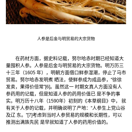
人参是后金与明贸易的大宗货物
在药材方面，据史料记载，努尔哈赤时期已经知道大
量囤积人参。人参是后金与明贸易的大宗货物。明万历三
十三年（1605 年），明朝方面借口鲜参湿潮，停止了马市
贸易。努尔哈赤发明煮 晒法，使鲜参成为成品参，“徐徐
发卖，果得价倍常”[6]。虽然这一 时期女真人方面没有人
参药用的记载，但是知道人参的药用价值已 是不争的事
实。明万历十八年（1590年）初刻的《本草纲目》中， 就
有关于人参的记载，并明确说明了产地：“人参生上党山谷
及辽 东。”[7]考虑到当时人参贸易的规模和长期性，可以
推测出满族先民 是早就知道了人参的药用价值的。