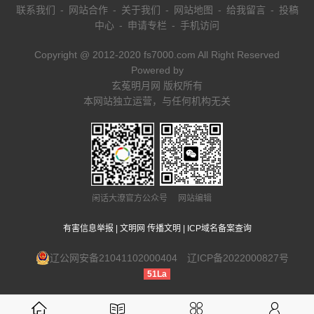
联系我们
-
网站合作
-
关于我们
-
网站地图
-
给我留言
-
投稿
中心
-
申请专栏
-
手机访问
Copyright @ 2012-2020 fs7000.com All Right Reserved
Powered by
玄菟明月网 版权所有
本网站独立运营，与任何机构无关
闲话大潦官方公众号 网站编辑
有害信息举报
|
文明网 传播文明
|
ICP域名备案查询
辽公网安备21041102000404
辽ICP备2022000827号
51La