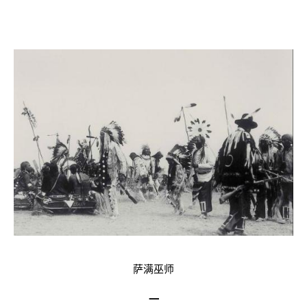
萨满巫师
一