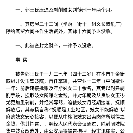
一、郭王氏压迫及剥削妓女判徒刑一年两个月。
一、其房屋二十二间（坐落一街十一组义长造纸厂）
除给其留六间充作生活费外，其馀十六间予以没收。
一、此被查封之财产，一律予以没收。
事 实
被告郭王氏于一九三七年（四十三岁）在本市千金街
四组开设玉盛妓院，自任掌班，共营业十二年（中间歇业
一年〉前后转接批账及年斯妓女二十余名，其专以封建剥
削手段，搜取妓女所赚之金钱，并对年期及从良妓女玉岑
尤更加重剥削，并经常辱骂，迫使妓女月经期接客。抚顺
解放后，其竟扬言称:“抚顺是工业地区，妓女不能解放”以
麻痹妓女安心接客，以便从中榨取妓女出卖肉体所赚得之
金钱，供其挥霍、，嗣经人民代表会议通过，除封闭妓院
集中妓女改造外，由公安局将被告拘押，经审讯属实，公