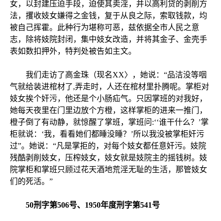
女，以封建压迫手段，迫使其卖淫，并以高利贷的剥削方
法，攫收妓女嫌得之金钱，复于从良之际，索取钱款，均
被自己挥霍。此种行为堪称可恶，兹依据全市人民之意
志，除将妓院封闭，集中妓女改造，并将其金子、金壳手
表如数扣押外，特判处被告如主文。
我们走访了高金珠（现名XX〉，她说：“品洁没等咽
气就给装进棺材了,弄走时，人还在棺材里扑腾呢。掌柜对
妓女挨个奸污，他还是个小肠疝气。只因掌班的对我好，
她每天夜里在门里边放个方橙，这样掌柜的进来一推门，
橙子倒了有动静，就惊醒了掌班，掌班问:‘‘谁干什么？’掌
柜就说：‘我，看看她们都睡没睡？’所以我没被掌柜奸污
过”。她说：“凡是掌拒的，对每个妓女都任意奸污。妓院
残酷剥削妓女，压榨妓女，妓女就是妓院主的摇钱树。妓
院掌柜和掌班只顾过花天酒地荒淫无耻的生活，那管妓女
们的死活。”
50刑字第506号、1950年度刑字第541号