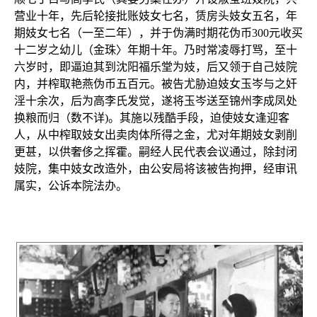
营业十年，先后轮接批账妓女七名，赁房头妓女五名，年
期妓女七名（一至二年），并于伪满时期花伪币300元收买
十二岁之幼儿（金珠〉年期十年。乃时常凌辱打骂，至十
六岁时，即逼迫其到沈阳福乐堂为妓，后又领于自己妓院
内，并榨取艳燕伪币五百元。被告尤胁迫妓女玉岑与之奸
淫十余次，后为高李氏发觉，遂将玉岑送至锦州李成凤处
换粮而归（数不详)。其施以残酷手段，迫使妓女逢迎客
人，从中榨取妓女出卖肉体所得之金，尤对年期妓女剥削
更甚，以供奢侈之挥霍。嗣经人民代表会议通过，除封闭
妓院，集中妓女改造外，由公安局将该被告拘押，经审讯
属实，公诉本院法办。