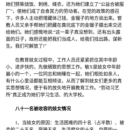
她们劈柴烧饭、刺绣、缝衣，还为她们建立了“公益合被服
厂”，使她们成了自食其力的劳动者。在党的政策的感召
下，许多人主动把埋藏体己钱、金镏子的地方说出来。管
教人员又亲手帮她们把藏在粪坑底下的金镏子摸出来交还
给她们。她们感慨地说:“这一辈子真没想到，还有出头露
面的日子，政府还能把我们当成人，给我们找出路，谋新
生。我们可解放了!”
在教育妓女过程中，工作人员还紧紧抓住其中年龄
小、进步快的，先做细致的思想工作。敏X是妓女中年龄
最小的一个，一位同志和她睡在一起，她们相处如亲人，
有什么心里话都能互相倾谈，从而了解到妓女们更多的真
实思想情况，便于有的放矢地开展教育工作。“劳动习艺
所”真正成为她们学习生活、的大学校。
八十一名被收容的妓女情况
1、当妓女的原因：生活困难的四十名（占半数）、被
卖的二十五名、受骗五名，生活腐化的十名、自愿的一