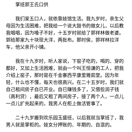
掌班郭王氏口供
我们家五口人，就依靠妓馆生活。我九岁时，亲生父
母因为生活困难，把我给一个说大鼓书的做女儿，以后教
我唱唱，因为嗓子不好，十五岁时就给了郭祥林做老婆。
郭给那家九十块现大洋，两批布。那时侯，郭祥林拉洋
车，他父亲开小铺。
我在十九岁时，听人家说，下窑子吃的，喝的、穿的
都好，又加上生活困难，就由一个叫王恒谦的工人，把我
介绍上窑子，那时是在千金寨西平康里雅茹堂。因为年
轻，什么也不懂，每天也很高兴。在二十五岁时，我们就
自己租间房子自已开业。自已赚钱多了，又借些润子钱
（高利贷），最后又租了两间房子，接了两个人，一点儿
一点儿扩充起来的，我男人在柜上做活管事了。
二十九岁搬到欢乐园玉盛班，以后我就当掌班了，我
男人就是掌柜的。妓女分押账的、年期的、自混的。