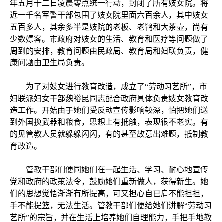
年五月十二日凌晨零点统一行动，封闭了所有妓女院。将
近一千名军警干部包围了妓女院里面六百余人，其中妓女
五百多人，其余多半是妓院的老板、老鸨和大茶壶，尚有
少数嫖客。市政府对妓女的生活、教育和医疗等问题做了
周到的安排，教育问题由民政局、教育局和妇联负责，健
康问题由卫生局负责。
为了对妓女进行教育改造，成立了“劳动习艺所”，市
妇联派妇女干部魏裕昆同志配合政府具体负责妓女教育改
造工作。开始由于她们受反动宣传影响较深，怕把她们送
到外国换武器和粮食，思想上有抵触，表现很不老实。有
的见管教人员就躲躲闪闪，有的甚至故意出难题，抵制教
育改造。
管教干部们便同她们在一起生活、学习、耐心地宣传
党和政府的政策法令，鼓励她们重新做人，获得新生。她
们的思想觉悟渐渐有所提高，可又担心自已肩不能担担，
手不能提篮，无法生活。管教干部们便给她们讲解“劳动习
艺所”的宗旨，并在生活上培养她们自理能力，手把手地教