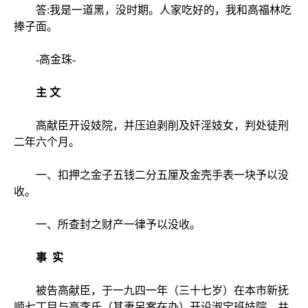
答:我是一道黑，没时期。人家吃好的，我和高福林吃
捧子面。
-高金珠-
主 文
高献臣开设妓院，并压迫剥削及奸淫妓女，判处徒
刑
二年六个月。
一、扣押之金子五钱二分五厘及金壳手表一块予以没
收。
一、所查封之财产一律予以没收。
事 实
被告高献臣，于一九四一年（三十七岁）在本市新抚
顺七丁目与高李氏（其妻另案在办）开设淑宝班妓院，共