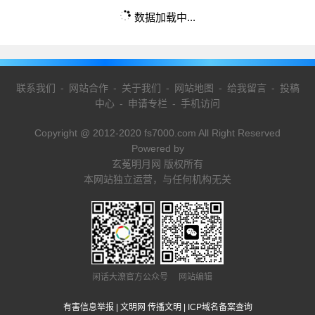
数据加载中...
联系我们
-
网站合作
-
关于我们
-
网站地图
-
给我留言
-
投稿
中心
-
申请专栏
-
手机访问
Copyright @ 2012-2020 fs7000.com All Right Reserved
Powered by
玄菟明月网 版权所有
本网站独立运营，与任何机构无关
闲话大潦官方公众号 网站编辑
有害信息举报
|
文明网 传播文明
|
ICP域名备案查询