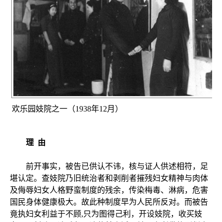
欢乐园妓院之一（1938年12月）
理 由
前开事实，被告已供认不讳，核与证人供述相符，足
堪认定。查妓院乃旧统治者和剥削者摧残妇女精神与肉体
及侮辱妇女人格野蛮制度的残余，传染梅毒、淋病，危害
国民身体健康极大。故此种制度早为人民所反对。而被告
竟执妇女利益于不顾,只为图得己利，开设妓院，收买妓