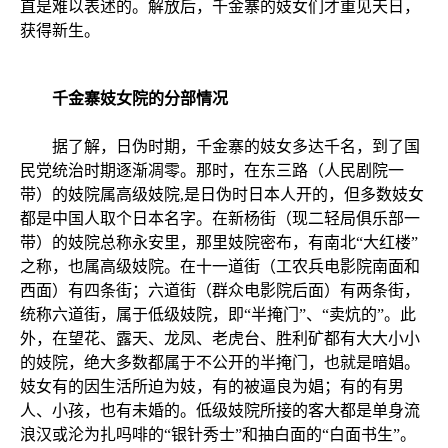
直是难以表述的。解放后，千金寨的妓女们才重见天日，
获得新生。
千金寨妓女院的分部情况
据了解，日伪时期，千金寨的妓女多达千名，到了国
民党统治时期逐渐凋零。那时，在东三路（人民剧院一
带）的妓院属高级妓院,是日伪时日本人开的，但多数妓女
都是中国人取个日本名字。在新杨街（现二轻局俱乐部一
带）的妓院总称永安里，那里妓院密布，有南北“大红楼”
之称，也属高级妓院。在十一道街（工农兵电影院南面和
西面）有四条街；六道街（群众电影院后面）有两条街，
统称六道街，属于低级妓院，即“半掩门”、“卖炕的”。此
外，在望花、露天、龙凤、老虎台、胜利矿都有大大小小
的妓院，绝大多数都属于不公开的半掩门，也就是暗娼。
妓女有的因生活所迫为妓，有的被逼良为娼；有的有男
人、小孩，也有未婚的。低级妓院所接的客大都是单身流
浪汉或沦为扎吗啡的“银针秀士”和抽白面的“白面书生”。