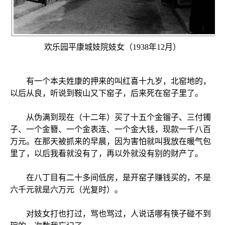
欢乐园平康城妓院妓女（1938年12月）
有一个本夫姓康的押来的叫红喜十九岁，北窑地的，
以后从良，听说到鞍山又下窑子，后来死在窑子里了。
从伪满到现在（十二年）买了十五个金镏子、三付镯
子、一个金簪、一个金表连、一个金大钱，现款一千八百
万元。在那天被抓来的早晨，因为害怕就叫我放在暖气包
里了，以后我看就没有了，再以外就没有别的财产了。
在八丁目有二十多间低房，是开窑子赚钱买的，不是
六千元就是六万元（光复时）。
对妓女打也打过，骂也骂过，人说话哪有筷子碰不到