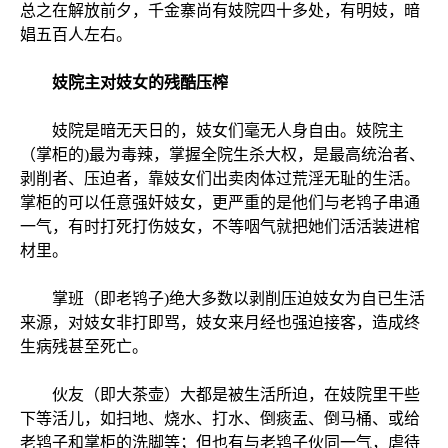
总之在解放前夕，千金寨尚有妓院四十多处，有明妓，暗
娼五百人左右。
妓院主对妓女的残酷压榨
妓院是暗无天日的，妓女们毫无人身自由。妓院主
（掌柜的)最为毒辣，掌握全院生杀大权，是最高统治者、
剥削者、压迫者，靠妓女们出卖肉体过荒淫无耻的生活。
掌柜的可以任意强奸妓女，更严重的是他们与老鸨子串通
一气，有时打死打伤妓女，不等咽气就把她们活活装进棺
材里。
掌班（即老鸨子)绝大多数以剥削压迫妓女为自已生活
来源，对妓女非打即骂，妓女来月经也强迫接客，造成终
生病残甚至死亡。
伙友（即大茶壶）大都是被生活所迫，在妓院里干些
下等活儿，如扫地、烧水、打水、倒痰盂、倒马桶、或给
老鸨子和掌柜的洗脚等；但也有与老鸨子伙同一气，虐待