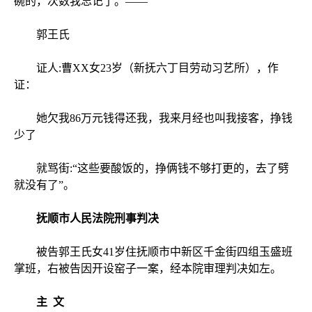
碗的，次数我忘记了。——
郭王氏
证人:曹XX女23岁（新抚六丁目劳动习艺所），作
证：
她欠我86万元钱得还我，我来月经也叫我接客，挣钱
少了
就骂街:“这些要酸饭的，挣俩钱不够打更的，去了劈
就没有了”。
抚顺市人民法院刑事判决
被告郭王氏女41岁住抚顺市中新区千金街四组玉盛班
掌班，右被告因开设窑子一案，经本院审理判决如左。
主 文