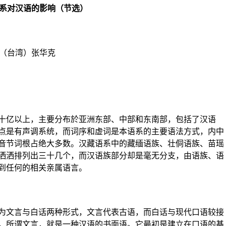
系对汉语的影响（节选）
（台湾）张华克
亿以上，主要分布於亚洲东部、中部和东南部，包括了汉语
点是有声调系统，而词序和虚词是本语系的主要语法方式，内中
音节词根占绝大多数。汉藏语系中的藏缅语族、壮侗语族、苗瑶
洒洒排列出三十几个，而汉语族部分却是毫无分支，由语族、语
到任何的相关亲属语言。
文言与白话两种形式，文言代表古语，而白话与现代口语较接
。所谓文言，就是一种汉语的书面语。它最初是建立在口语的基