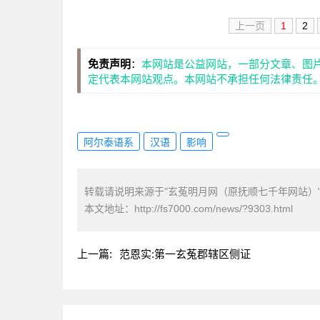
上一页
1
2
免责声明
：
本网站是公益网站，一部分文章、图
定代表本网站观点。本网站不承担任何法律责任
阿尔泰语系
汉语
影响
转载请说明来源于"玄菟明月网（原抚顺七千年网站）
本文地址：
http://fs7000.com/news/?9303.html
上一篇:
范恩实:第一玄菟郡辖区侧证