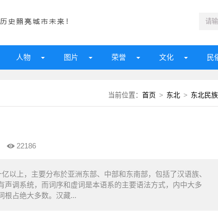
人物
图片
荣誉
文化
民
当前位置：
首页
>
东北
>
东北民族
22186
十亿以上，主要分布於亚洲东部、中部和东南部，包括了汉语族、
有声调系统，而词序和虚词是本语系的主要语法方式，内中大多
根占绝大多数。汉藏...