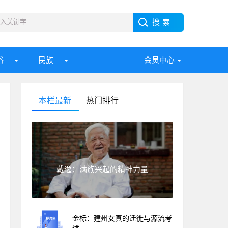
俗
民族
会员中心
本栏最新
热门排行
戴逸：满族兴起的精神力量
金标：建州女真的迁徙与源流考