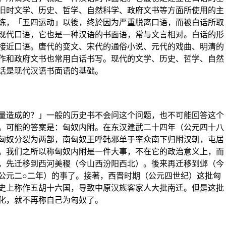
旧时文学、历史、哲学、自然科学、政府文书等方面所使用的主
练，「五四运动」以後，终於因为严重脱离口语，而被白话所取
现代口语，它也是一种汉语的书面语，常与文言相对。白话的形
接近口语。唐代的变文、宋代的通俗小说、元代的戏曲、明清的
作和政府文书也常用白话书写。现代的文学、历史、哲学、自然
话是现代汉语书面语的基础。
造成的？」一般的历史书不会问这个问题，也不可能回答这个
。可能的答案是：匈奴内附。在东汉建武二十四年（公元四十八
匈奴分裂为两部，南匈奴王呼韩邪单于率众南下归附汉朝，屯居
。我们之所以称匈奴内附是一件大事，不在它的政治意义上，而
，先迁移到西河美稷（今山西汾阳西北）。後来再迁移到邺（今
公元二○二年）的事了。接著，西晋时期（公元四世纪）这批匈
史上称作五胡十六国，导致中原汉族客家人大批南迁。但是这批
化，就不再称自己为匈奴了。