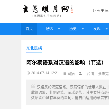
首页
记忆
历史
发现
东北民族
阿尔泰语系对汉语的影响（节选）
2014-07-14 12:21
网摘
（台湾）张华克
汉语属於汉藏语系。汉藏语系的使用人数在
藏缅语族、壮侗语族、苗瑶语族，其主要特点是
数语言中具有丰富的量词，能自由运用的单音节词