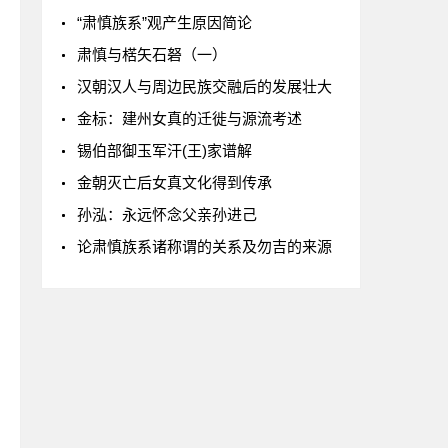
“肃慎族系”观产生原因简论
肃慎与楛矢石砮（一）
汉朝汉人与周边民族交融后的发展壮大
金标：建州女真的迁徙与源流考述
锡伯部御玉军汗(王)家谱解
金朝灭亡后女真文化得到传承
孙泓：永远怀念父亲孙进己
论肃慎族系诸称谓的关系及勿吉的来源