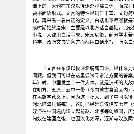
础上的，大约在东汉以後逐渐脱离口语，而成为
要书面语形式。文言的特性是词汇丰富、文句简
代。再来看一看白话的定义，白话也不尽然就是
成时期始於唐宋，主要是以北方话当基础，比较
小说，大都用白话写成，宋元以後，部分学术著
科学、政府文书等各方面都用白话来写，所以白
「文言在东汉以後逐渐脱离口语，是什么力量
问题。但我们可以在这里尝试寻求这方面的答案
年）时，中国发生了一件大事，就是汉朝的大敌
在朔方、五原、云中一带（今内蒙古自治区内）
在民族学意义上。因为这一批人，到了中国以後
河北临漳县邺镇），这时已经是东汉建安七年（
奴还在中国境内建立起前赵、北凉等匈奴国，历
匈奴在建国之後，也因汉化太深，逐渐与汉族同