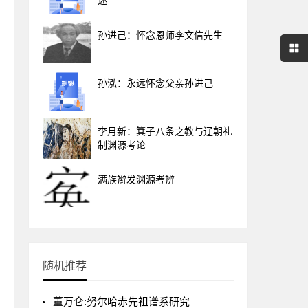
述
孙进己：怀念恩师李文信先生
孙泓：永远怀念父亲孙进己
李月新：箕子八条之教与辽朝礼
制渊源考论
满族辫发渊源考辨
随机推荐
董万仑:努尔哈赤先祖谱系研究