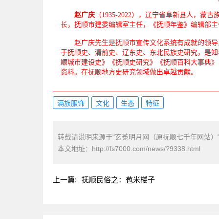
赵广庆
（1935-2022），辽宁省阜新县人
长，抚顺市建委编辑室主任，《抚顺年鉴》编辑部主
赵广庆先生是抚顺市宣传文化系统有成就的领导人
于抚顺史、清前史、辽东史、东北民族史研究，是知
顺城市建设史》《抚顺史研究》《抚顺百科大事典》
资料。在抚顺地方史研究领域做出卓越贡献。
满族服饰
文化
生态
特征
转载请说明来源于"玄菟明月网（原抚顺七千年网站）
本文地址：
http://fs7000.com/news/?9338.html
上一篇:
抚顺民俗之：苞米楼子