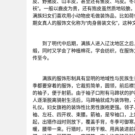
皮、野猪皮、山羊皮，甚至还有鱼皮、鸟皮。冬装
袄”。一般以鹿皮为贵，还有狍皮虽然质地较脆
满族妇女们喜欢用小动物皮毛做装饰品，比如荷
期女真人的服饰文化称为“肉身兽装文化”，这种
到了明代中后期，满族人进入辽沈地区之后，
缎，同时又学会了种植棉花，学会纺织，在服饰
传至今。
满族的服饰形制具有显明的地域性与民族生计
季都要穿着的服饰，它裁剪简单，圆领，前后襟
的袖子，便于射箭。由于袖子口附有马蹄状的护
人逐渐脱离骑射生活后，马蹄袖就成为装饰物，
礼仪。妇女旗袍的装饰性比男性旗袍更强。领子
袖、左衽、四开衩、束腰。箭袖，是窄袖口，上
起，出猎作战时则放下，覆盖手背，冬季可御寒
暖，腰带一束。行猎时，可将干粮、用具装进前