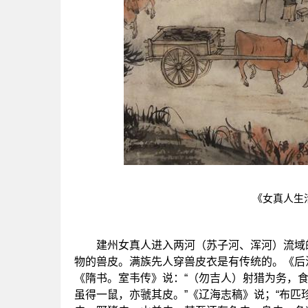
《女真人生
建州女真人进入两河（苏子河、浑河）流域的
物的兽皮。满族先人穿兽皮衣是有传统的。《后
《隋书。室韦传》说：“（勿吉人）射猎为务，食
虽得一鼠，亦虢其皮。”《辽海志稿》说；“布匹