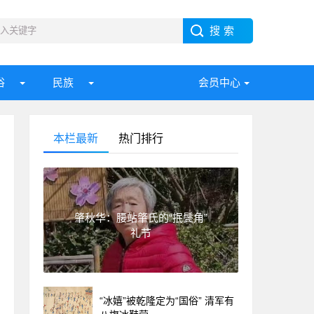
俗
民族
会员中心
本栏最新
热门排行
肇秋华：腰站肇氏的“抿鬓角”
礼节
“冰嬉”被乾隆定为“国俗” 清军有