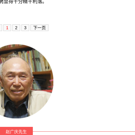
聘显得十分精干利落。
1
2
3
下一页
赵广庆先生