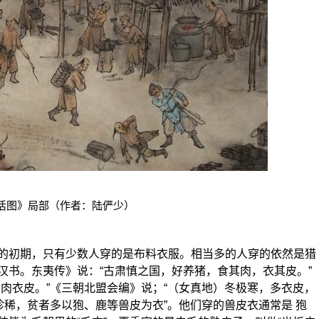
活图》局部（作者：陆俨少）
初期，只有少数人穿的是布料衣服。相当多的人穿的依然是猎
汉书。东夷传》说：“古肃慎之国，好养猪，食其肉，衣其皮。”
肉衣皮。”《三朝北盟会编》说；“（女真地）冬极寒，多衣皮，
珍稀，贫者多以狍、鹿等兽皮为衣”。他们穿的兽皮衣通常是 狍