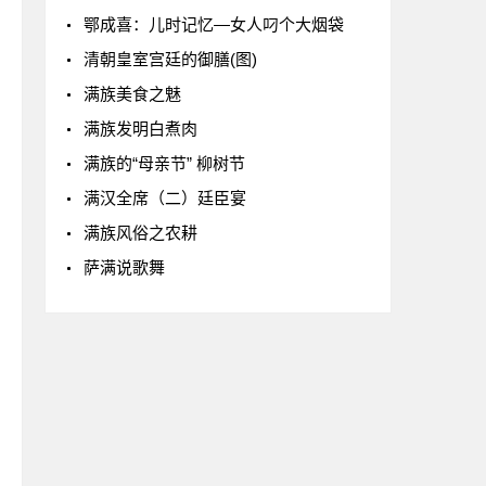
鄂成喜：儿时记忆—女人叼个大烟袋
清朝皇室宫廷的御膳(图)
满族美食之魅
满族发明白煮肉
满族的“母亲节” 柳树节
满汉全席（二）廷臣宴
满族风俗之农耕
萨满说歌舞