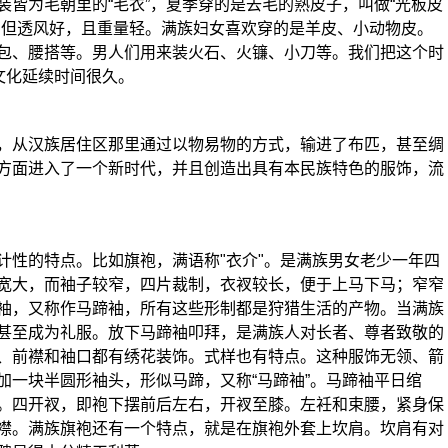
皆为毛朝里的“毛衣”，夏季穿的是去毛的熟皮子，叫做“光板皮
，但透风好，且重量轻。满族妇女喜欢穿的是羊皮、小动物皮。
包、腰搭等。男人们用来装火石、火镰、小刀等。我们把这个时
文化延续时间很久。
从汉族居住区那里通过以物易物的方式，输进了布匹，甚至绸
方面进入了一个新时代，并且创造出具有本民族特色的服饰，流
性的特点。比如旗袍，满语称"衣介"。是满族男女老少一年四
宽大，而袖子较窄，四片裁制，衣衩较长，便于上马下马；窄窄
袖，又称作马蹄袖，所有这些形制都是狩猎生活的产物。当满族
甚至成为礼服。放下马蹄袖叩拜，是满族人对长者、尊者致敬的
、前襟和袖口都有绣花装饰。式样也有特点。这种服饰无领、箭
加一块半圆形袖头，形似马蹄，又称“马蹄袖”。马蹄袖平日绾
。四开衩，即袍下摆前后左右，开衩至膝。左衽和束腰，紧身保
襟。满族旗袍还有一个特点，就是在旗袍外套上坎肩。坎肩有对