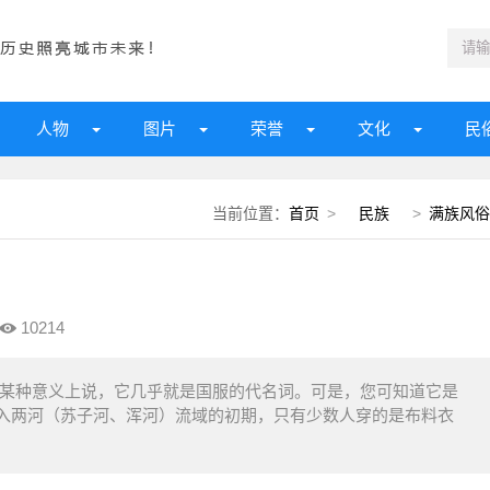
人物
图片
荣誉
文化
民
当前位置：
首页
>
民族
>
满族风俗
10214
从某种意义上说，它几乎就是国服的代名词。可是，您可知道它是
入两河（苏子河、浑河）流域的初期，只有少数人穿的是布料衣