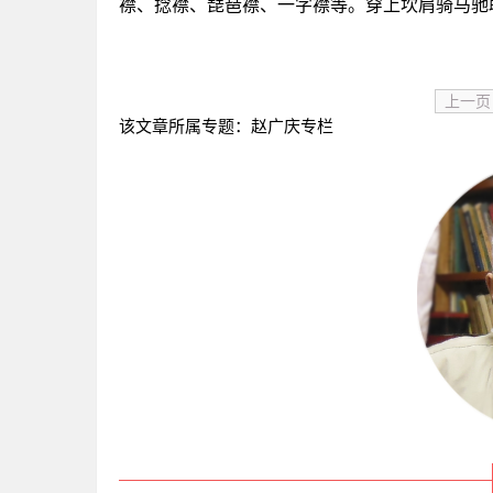
襟、捻襟、琵琶襟、一字襟等。穿上坎肩骑马驰
上一页
该文章所属专题：
赵广庆专栏