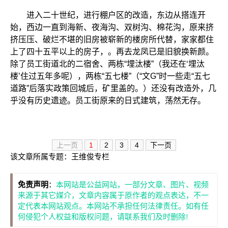
进入二十世纪，进行棚户区的改造，东边从搭连开
始，西边一直到海新、夜海沟、双树沟、棉花沟，原来挤
挤压压、破烂不堪的旧房被崭新的楼房所代替，家家都住
上了四十五平以上的房子，。再去龙凤已是旧貌换新颜。
除了员工街道北的二宿舍、两栋“埋汰楼”（我还在‘埋汰
楼’住过五年多呢），两栋“五七楼”（“文G”时一些走“五七
道路”后落实政策回城后，矿里盖的。）还没有改造外，几
乎没有历史遗迹。员工街原来的日式建筑，荡然无存。
上一页
1
2
3
4
下一页
该文章所属专题：
王维俊专栏
免责声明
：
本网站是公益网站，一部分文章、图片、视频
来源于其它媒介，文章内容属于原作者的观点表达，不一
定代表本网站观点。本网站不承担任何法律责任。如有任
何侵犯个人权益和版权问题，请联系我们及时删除!