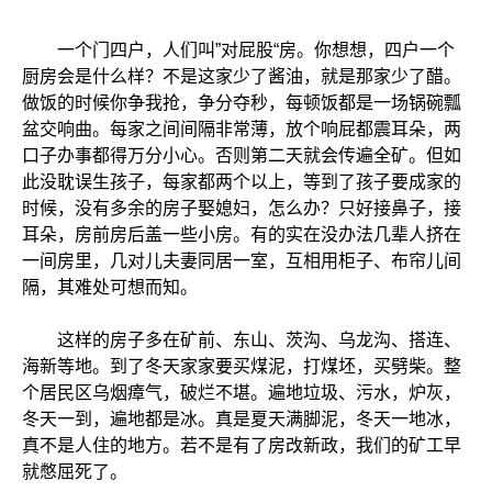
一个门四户，人们叫”对屁股“房。你想想，四户一个
厨房会是什么样？不是这家少了酱油，就是那家少了醋。
做饭的时候你争我抢，争分夺秒，每顿饭都是一场锅碗瓢
盆交响曲。每家之间间隔非常薄，放个响屁都震耳朵，两
口子办事都得万分小心。否则第二天就会传遍全矿。但如
此没耽误生孩子，每家都两个以上，等到了孩子要成家的
时候，没有多余的房子娶媳妇，怎么办？只好接鼻子，接
耳朵，房前房后盖一些小房。有的实在没办法几辈人挤在
一间房里，几对儿夫妻同居一室，互相用柜子、布帘儿间
隔，其难处可想而知。
这样的房子多在矿前、东山、茨沟、乌龙沟、搭连、
海新等地。到了冬天家家要买煤泥，打煤坯，买劈柴。整
个居民区乌烟瘴气，破烂不堪。遍地垃圾、污水，炉灰，
冬天一到，遍地都是冰。真是夏天满脚泥，冬天一地冰，
真不是人住的地方。若不是有了房改新政，我们的矿工早
就憋屈死了。