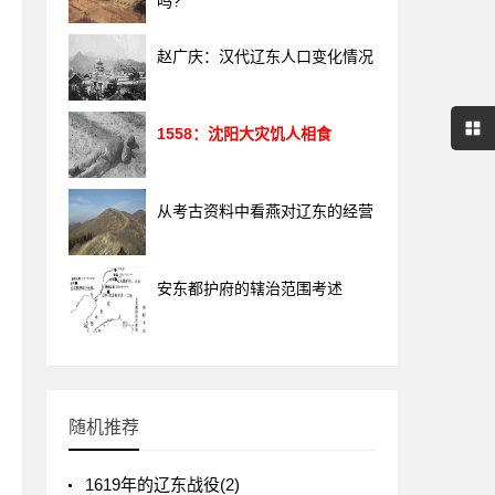
吗?
赵广庆：汉代辽东人口变化情况
1558：沈阳大灾饥人相食
从考古资料中看燕对辽东的经营
安东都护府的辖治范围考述
随机推荐
1619年的辽东战役(2)