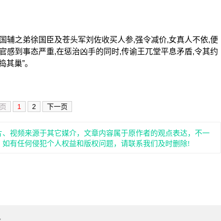
国辅之弟徐国臣及苍头军刘佐收买人参,强令减价,女真人不依,便
边官感到事态严重,在惩治凶手的同时,传谕王兀堂平息矛盾,令其约
捣其巢”。
页
1
2
下一页
片、视频来源于其它媒介，文章内容属于原作者的观点表达，不一
。如有任何侵犯个人权益和版权问题，请联系我们及时删除!