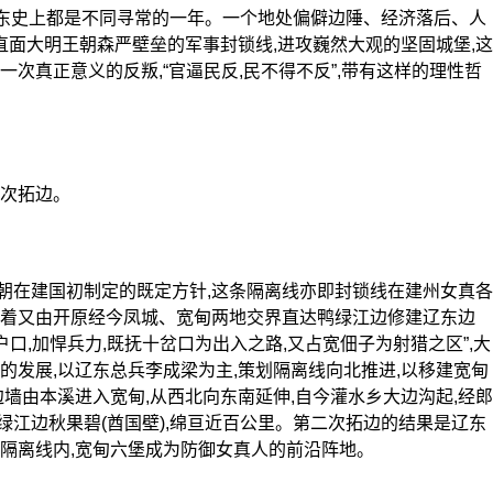
辽东史上都是不同寻常的一年。一个地处偏僻边陲、经济落后、人
,直面大明王朝森严壁垒的军事封锁线,进攻巍然大观的坚固城堡,这
次真正意义的反叛,“官逼民反,民不得不反”,带有这样的理性哲
次拓边。
在建国初制定的既定方针,这条隔离线亦即封锁线在建州女真各
接着又由开原经今凤城、宽甸两地交界直达鸭绿江边修建辽东边
户口,加悍兵力,既抚十岔口为出入之路,又占宽佃子为射猎之区”,大
的发展,以辽东总兵李成梁为主,策划隔离线向北推进,以移建宽甸
边墙由本溪进入宽甸,从西北向东南延伸,自今灌水乡大边沟起,经郎
江边秋果碧(酋国壁),绵亘近百公里。第二次拓边的结果是辽东
隔离线内,宽甸六堡成为防御女真人的前沿阵地。