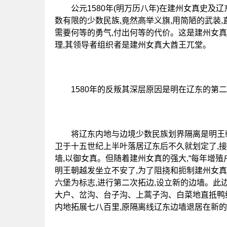
公元1580年(明万历八年)在建州女真史及
数有限的少数民族,竟然高举义旗,用简陋的武装
需要何等的勇气,付出何等的代价。这是建州女真一
理,其领导者组织者是建州女真大酋王兀堂。
1580年的反叛其深层原因是明在辽东的第二
将辽东内地与边境少数民族划界隔离是明王朝
卫于十五世纪上半叶落居辽东后不久就划定了,
墙,以御女真。但随着建州女真的强大,“每年增殖
明王朝越发坐立不安了,为了阻挠和扼制建州女真
六堡为标志,进行第二次拓边,设立新的边墙。此
大户、岔沟、台子沟、上蒿子沟、白菜地直抵鸭绿
内地拓展七八百里,原隔离线辽东边墙退居在新的