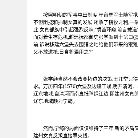
按照明朝的军事屯田制度,守台堡军士随军携带家
不但阻挠和扼制女真的发展,还收了耕牧之利,一
此,女真部族中引起强烈反响:“虏酋环窥,流言载
面对着生存危机,趁巡抚都御史张学颜到十岔口(
前,诉说移建六堡失去围猎之地给他们带来的艰难和
又不敢进抢,日食将焉用之?”
张学颜当然不会改变拓边的决策,王兀堂只得退
求。万历四年(1576)六堡及边墙工竣,明开清
辽东地域,自清河而南直抵鸭绿江边,即建州女真
辽东地域颇为宁懿。
然而,宁懿的局面仅仅维持了三年,新的矛盾又爆
建州女真反叛直接导火线。