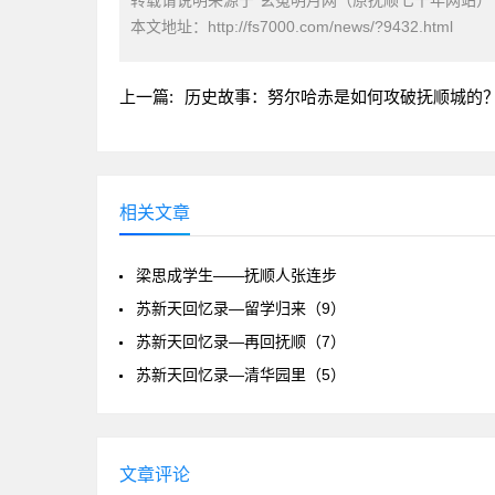
转载请说明来源于"玄菟明月网（原抚顺七千年网站）
本文地址：
http://fs7000.com/news/?9432.html
上一篇:
历史故事：努尔哈赤是如何攻破抚顺城的
相关文章
梁思成学生——抚顺人张连步
苏新天回忆录—留学归来（9）
苏新天回忆录—再回抚顺（7）
苏新天回忆录—清华园里（5）
文章评论