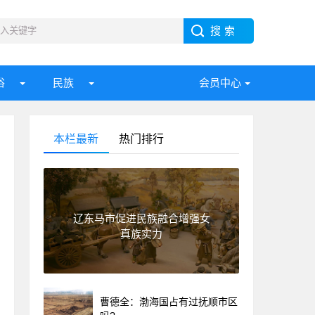
俗
民族
会员中心
本栏最新
热门排行
辽东马市促进民族融合增强女
真族实力
曹德全：渤海国占有过抚顺市区