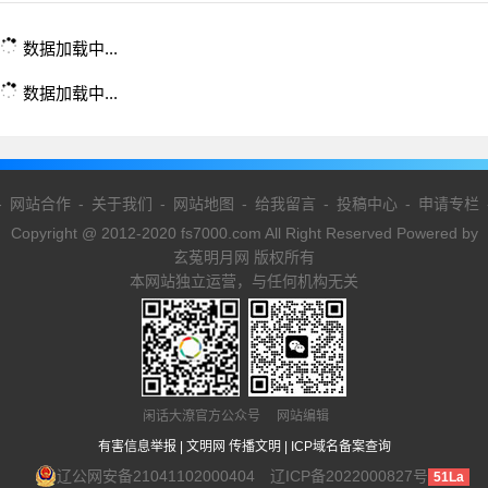
数据加载中...
数据加载中...
-
网站合作
-
关于我们
-
网站地图
-
给我留言
-
投稿中心
-
申请专栏
Copyright @ 2012-2020 fs7000.com All Right Reserved Powered by
玄菟明月网 版权所有
本网站独立运营，与任何机构无关
闲话大潦官方公众号 网站编辑
有害信息举报
|
文明网 传播文明
|
ICP域名备案查询
辽公网安备21041102000404
辽ICP备2022000827号
51La