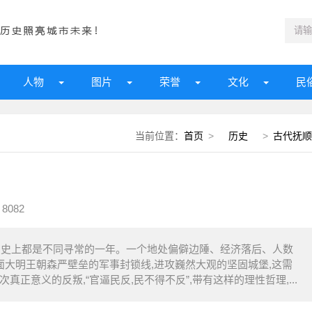
人物
图片
荣誉
文化
民
当前位置：
首页
>
历史
>
古代抚顺
8082
辽东史上都是不同寻常的一年。一个地处偏僻边陲、经济落后、人数
直面大明王朝森严壁垒的军事封锁线,进攻巍然大观的坚固城堡,这需
正意义的反叛,“官逼民反,民不得不反”,带有这样的理性哲理,...