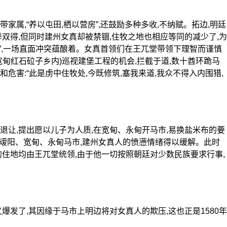
属,“养以屯田,栖以营房”,还鼓励多种多收,不纳赋。拓边,明廷
举双得,但同时建州女真却被禁锢,住牧之地也相应等同的减少了,为
道”,一场直面冲突蕴酿着。女真首领们在王兀堂带领下理智而谨慎
宽甸红石砬子乡内)巡视建堡工程的机会,拦截于道,数十酋环跪马
危害:“此是虏中住牧处,今既修筑,塞我来道,我众不得入内围猎,
让,提出愿以儿子为人质,在宽甸、永甸开马市,易换盐米布的要
河、叆阳、宽甸、永甸马市,建州女真人的愤懑情绪得以缓解。此时
的住地均由王兀堂统领,由于他一切按照朝廷对少数民族要求行事,
发了,其因缘于马市上明边将对女真人的欺压,这也正是1580年