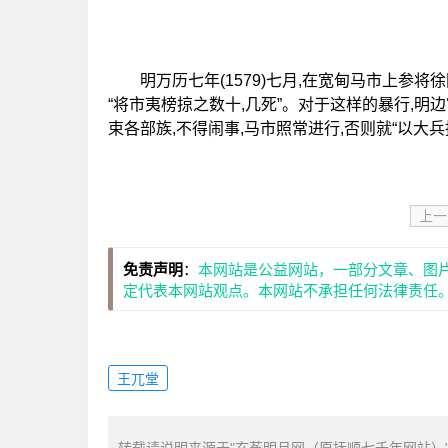
明万历七年(1579)七月,在宽甸马市上参将徐
“将市夷榜掠之数十,几死”。对于这样的暴行,明
束各部族,不得闹事,马市照常进行,否则就“以大兵
上一
免责声明
：
本网站是公益网站，一部分文章、图
定代表本网站观点。本网站不承担任何法律责任
王兀堂