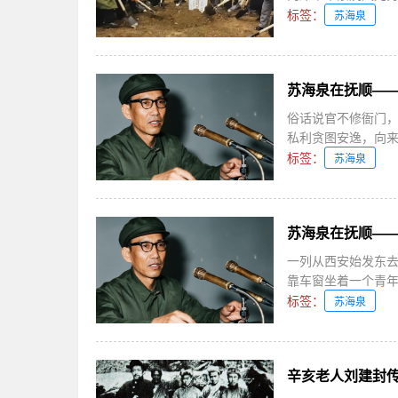
标签：
苏海泉
苏海泉在抚顺—
俗话说官不修衙门
私利贪图安逸，向来不
标签：
苏海泉
苏海泉在抚顺—
一列从西安始发东
靠车窗坐着一个青年学
标签：
苏海泉
辛亥老人刘建封