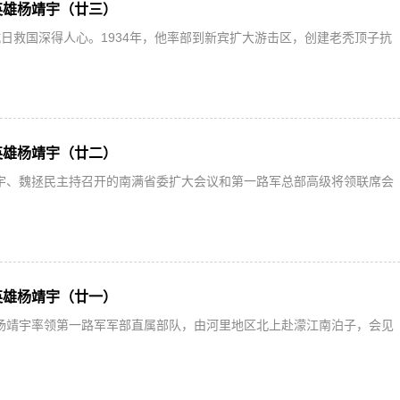
英雄杨靖宇（廿三）
日救国深得人心。1934年，他率部到新宾扩大游击区，创建老秃顶子抗
英雄杨靖宇（廿二）
杨靖宇、魏拯民主持召开的南满省委扩大会议和第一路军总部高级将领联席会
英雄杨靖宇（廿一）
旬，杨靖宇率领第一路军军部直属部队，由河里地区北上赴濛江南泊子，会见