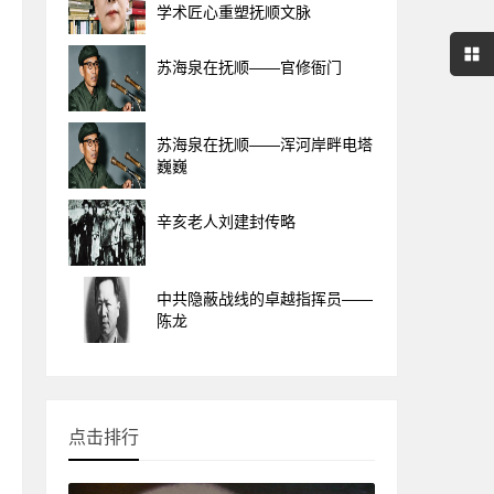
学术匠心重塑抚顺文脉
苏海泉在抚顺——官修衙门
苏海泉在抚顺——浑河岸畔电塔
巍巍
辛亥老人刘建封传略
中共隐蔽战线的卓越指挥员——
陈龙
点击排行