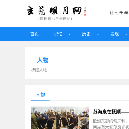
首页
记忆
历史
发现
人物
抚顺人物
人物
苏海泉在抚顺—
欧洲东部的匈牙利
两岸草木繁茂风光秀美