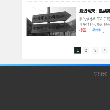
尉迟常荣：民族
胜的信念和革命乐
斗争精神和豪迈的英雄
标签：
杨靖宇
1
2
3
4
联系我们