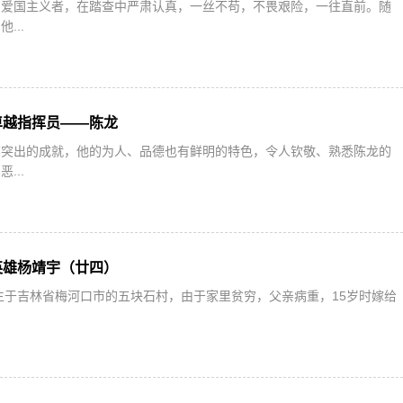
的爱国主义者，在踏查中严肃认真，一丝不苟，不畏艰险，一往直前。随
...
卓越指挥员——陈龙
有突出的成就，他的为人、品德也有鲜明的特色，令人钦敬、熟悉陈龙的
...
英雄杨靖宇（廿四）
出生于吉林省梅河口市的五块石村，由于家里贫穷，父亲病重，15岁时嫁给