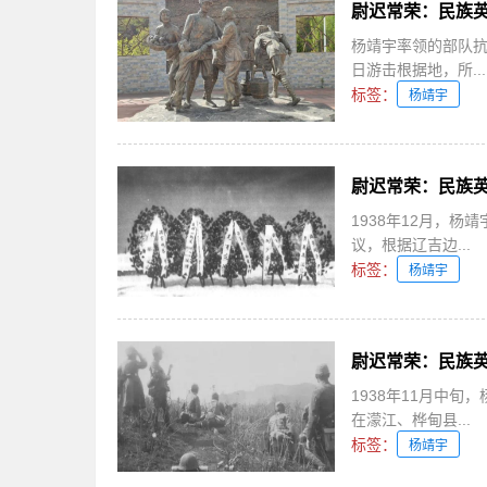
尉迟常荣：民族
杨靖宇率领的部队抗
日游击根据地，所...
标签：
杨靖宇
尉迟常荣：民族
1938年12月，
议，根据辽吉边...
标签：
杨靖宇
尉迟常荣：民族
1938年11月中
在濛江、桦甸县...
标签：
杨靖宇