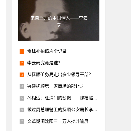
来自北方的中国情人——李云
泰
雷锋补拍照片全记录
李云泰究竟是谁？
从抚顺矿务局走出多少领导干部？
兴建抚顺第一家商场的邵让之
孙相适：旺清门的骄傲——隗福临将军
做过周总理警卫的抚顺公安局长李福坤
文革期间沈阳三十万人批斗喻屏