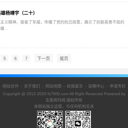
英雄杨靖宇（二十）
观主义精神，振奋了军威，传播了党的抗日政策，展示了抗联英勇不屈的
...
5
6
7
下一页
尾页
-
网站合作
-
关于我们
-
网站地图
-
给我留言
-
投稿中心
-
申请专栏
Copyright @ 2012-2020 fs7000.com All Right Reserved Powered by
玄菟明月网 版权所有
本网站独立运营，与任何机构无关