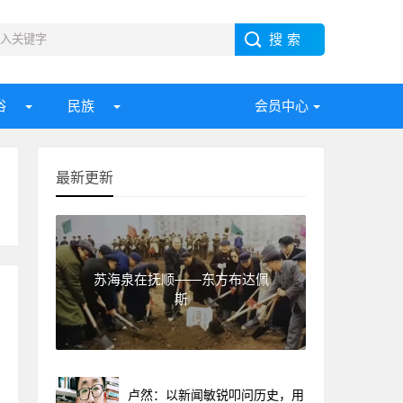
俗
民族
会员中心
最新更新
苏海泉在抚顺——东方布达佩
斯
卢然：以新闻敏锐叩问历史，用