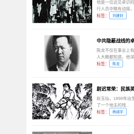
他是一位远见卓识
行人员中略有动摇，他
标签：
刘建封
中共隐蔽战线的
陈龙不仅在事业上
人大概都知道，他深恶
标签：
陈龙
尉迟常荣：民族
赵玉仙，1898年
了一个地主的残...
标签：
杨靖宇