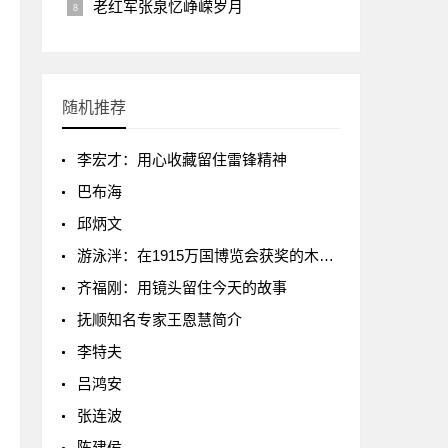
老红军张泉忆峥嵘岁月
随机推荐
李宏才：用心收藏留住雷锋精神
巴布海
邱炳文
游泳泮：在1915万国博览会获奖的木雕大师
齐福刚：用镜头留住今天的故事
抚顺知名专家王恩慧简介
李特夫
吕鸿安
张连波
陈建侯