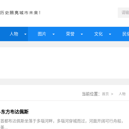
人物
图片
荣誉
文化
民
当前位置：
>
首页
人物
—东方布达佩斯
，首都布达佩斯坐落于多瑙河畔，多瑙河穿城而过，河面开阔可行舟船，
...