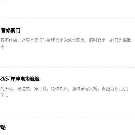
—官修衙门
，客不修店，这原本是旧时封建官吏的处世观念，旧时官吏一心只为谋取
...
—浑河岸畔电塔巍巍
去的火车，出潼关，穿三峡，跨过郑州，渡过黄河大桥，直驰首都北京。
...
传略