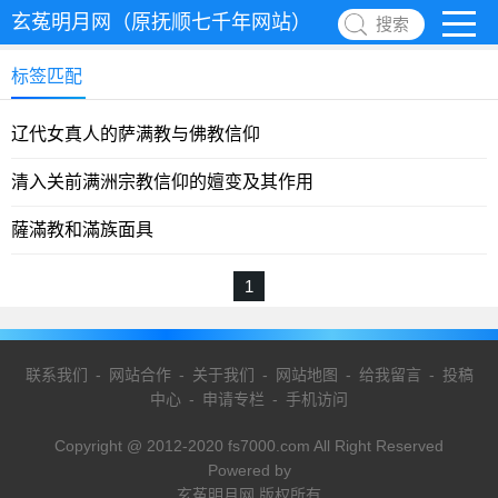
玄菟明月网（原抚顺七千年网站）
搜索
标签匹配
辽代女真人的萨满教与佛教信仰
清入关前满洲宗教信仰的嬗变及其作用
薩滿教和滿族面具
1
联系我们
-
网站合作
-
关于我们
-
网站地图
-
给我留言
-
投稿
中心
-
申请专栏
-
手机访问
Copyright @ 2012-2020 fs7000.com All Right Reserved
Powered by
玄菟明月网 版权所有