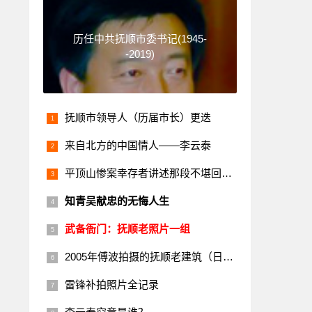
历任中共抚顺市委书记(1945-
-2019)
抚顺市领导人（历届市长）更迭
来自北方的中国情人——李云泰
平顶山惨案幸存者讲述那段不堪回首的历史
知青吴献忠的无悔人生
武备衙门：抚顺老照片一组
2005年傅波拍摄的抚顺老建筑（日本楼）
雷锋补拍照片全记录