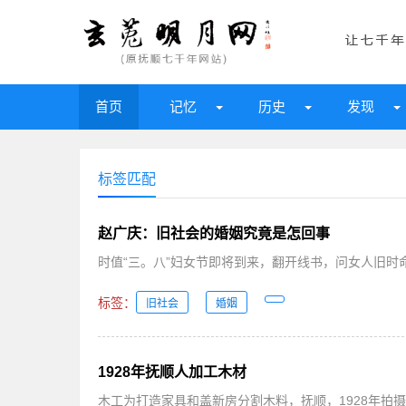
首页
记忆
历史
发现
标签匹配
赵广庆：旧社会的婚姻究竟是怎回事
时值“三。八”妇女节即将到来，翻开线书，问女人旧时
标签：
旧社会
婚姻
1928年抚顺人加工木材
木工为打造家具和盖新房分割木料，抚顺，1928年拍摄..