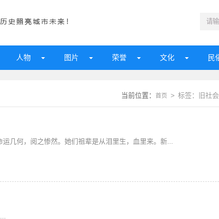
人物
图片
荣誉
文化
民
当前位置：
> 标签：旧社会
首页
命运几何，阅之惨然。她们祖辈是从泪里生，血里来。新...
.