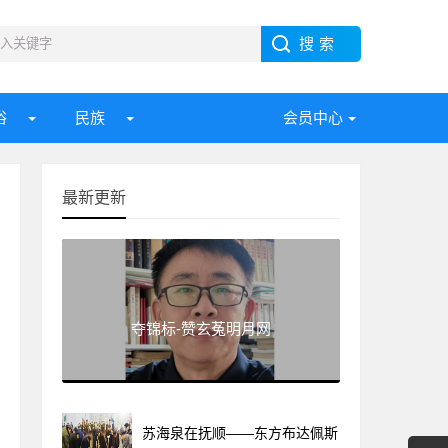
俗
民族
会员中心
最新更新
夺锦标-赞玄菟明月网
苏海泉在抚顺——东方布达佩斯