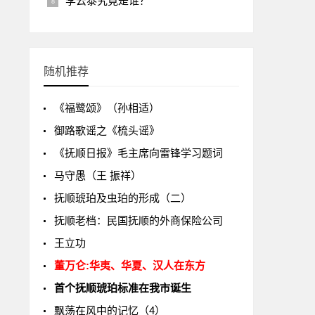
李云泰究竟是谁？
随机推荐
《福鹭颂》（孙相适）
御路歌谣之《梳头谣》
《抚顺日报》毛主席向雷锋学习题词
马守愚（王 振祥）
抚顺琥珀及虫珀的形成（二）
抚顺老档：民国抚顺的外商保险公司
王立功
董万仑:华夷、华夏、汉人在东方
首个抚顺琥珀标准在我市诞生
飘荡在风中的记忆（4）