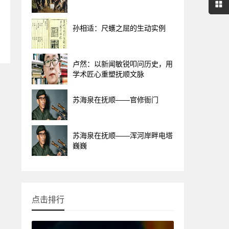
孙相适：尺蠖之屈的生动实例
卢然：以新闻敏锐叩问历史，用
学术匠心重塑抚顺文脉
苏海泉在抚顺——官修衙门
苏海泉在抚顺——浑河岸畔电塔
巍巍
点击排行