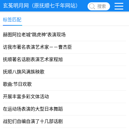
玄菟明月网（原抚顺七千年网站）
搜索
标签匹配
赫图阿拉老城“跳虎神”表演现场
访我市著名表演艺术家－－曹杰臣
抚顺著名话剧表演艺术家程旭
抚顺八旗风满族秧歌
歌曲:节日欢歌
开展丰富多彩文体活动
在运动场表演的大型日本舞蹈
战犯们自编自演了十几部话剧